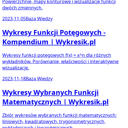
Powierzchnie, mapy konturowe i wizualizacje funkcji
dwóch zmiennych.
2023-11-05
Baza Wiedzy
Wykresy Funkcji Potęgowych -
Kompendium | Wykresik.pl
Wykresy funkcji potęgowych f(x) = x^n dla różnych
wykładników. Porównanie, właściwości i interaktywne
wizualizacje.
2023-11-18
Baza Wiedzy
Wykresy Wybranych Funkcji
Matematycznych | Wykresik.pl
Zbiór wykresów wybranych funkcji matematycznych:
liniowych, kwadratowych, trygonometrycznych,
wykładniczych i logarytmicznych.