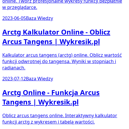
online. Twórz profesjonalne wykresy funkcji bezpłatnie
w przeglądarce.
2023-06-05
Baza Wiedzy
Arctg Kalkulator Online - Oblicz
Arcus Tangens | Wykresik.pl
Kalkulator arcus tangens (arctg) online. Oblicz wartość
funkcji odwrotnej do tangensa. Wyniki w stopniach i
radianach.
2023-07-12
Baza Wiedzy
Arctg Online - Funkcja Arcus
Tangens | Wykresik.pl
Oblicz arcus tangens online. Interaktywny kalkulator
funkcji arctg z wykresem i tabelą wartości.