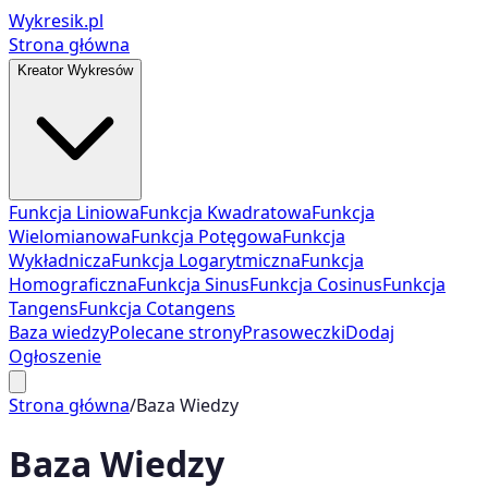
Wykresik.pl
Strona główna
Kreator Wykresów
Funkcja Liniowa
Funkcja Kwadratowa
Funkcja
Wielomianowa
Funkcja Potęgowa
Funkcja
Wykładnicza
Funkcja Logarytmiczna
Funkcja
Homograficzna
Funkcja Sinus
Funkcja Cosinus
Funkcja
Tangens
Funkcja Cotangens
Baza wiedzy
Polecane strony
Prasoweczki
Dodaj
Ogłoszenie
Strona główna
/
Baza Wiedzy
Baza Wiedzy