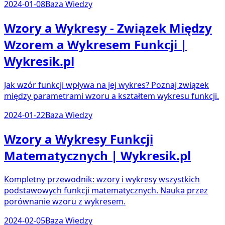
2024-01-08
Baza Wiedzy
Wzory a Wykresy - Związek Między
Wzorem a Wykresem Funkcji |
Wykresik.pl
Jak wzór funkcji wpływa na jej wykres? Poznaj związek
między parametrami wzoru a kształtem wykresu funkcji.
2024-01-22
Baza Wiedzy
Wzory a Wykresy Funkcji
Matematycznych | Wykresik.pl
Kompletny przewodnik: wzory i wykresy wszystkich
podstawowych funkcji matematycznych. Nauka przez
porównanie wzoru z wykresem.
2024-02-05
Baza Wiedzy