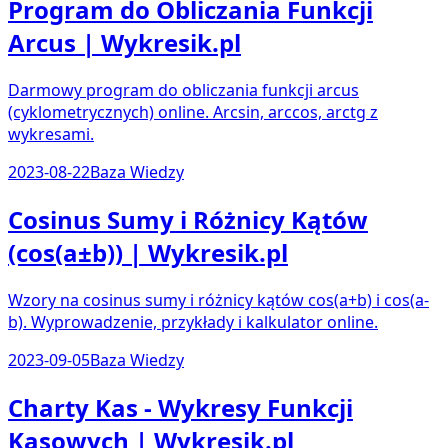
Program do Obliczania Funkcji
Arcus | Wykresik.pl
Darmowy program do obliczania funkcji arcus
(cyklometrycznych) online. Arcsin, arccos, arctg z
wykresami.
2023-08-22
Baza Wiedzy
Cosinus Sumy i Różnicy Kątów
(cos(a±b)) | Wykresik.pl
Wzory na cosinus sumy i różnicy kątów cos(a+b) i cos(a-
b). Wyprowadzenie, przykłady i kalkulator online.
2023-09-05
Baza Wiedzy
Charty Kas - Wykresy Funkcji
Kasowych | Wykresik.pl