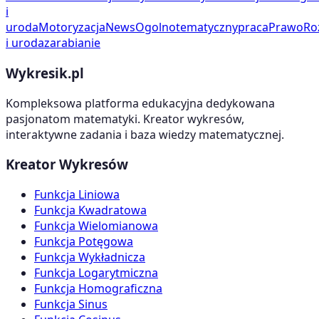
i
uroda
Motoryzacja
News
Ogolnotematyczny
praca
Prawo
Ro
i uroda
zarabianie
Wykresik.pl
Kompleksowa platforma edukacyjna dedykowana
pasjonatom matematyki. Kreator wykresów,
interaktywne zadania i baza wiedzy matematycznej.
Kreator Wykresów
Funkcja Liniowa
Funkcja Kwadratowa
Funkcja Wielomianowa
Funkcja Potęgowa
Funkcja Wykładnicza
Funkcja Logarytmiczna
Funkcja Homograficzna
Funkcja Sinus