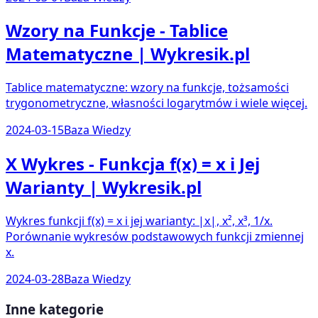
Wzory na Funkcje - Tablice
Matematyczne | Wykresik.pl
Tablice matematyczne: wzory na funkcje, tożsamości
trygonometryczne, własności logarytmów i wiele więcej.
2024-03-15
Baza Wiedzy
X Wykres - Funkcja f(x) = x i Jej
Warianty | Wykresik.pl
Wykres funkcji f(x) = x i jej warianty: |x|, x², x³, 1/x.
Porównanie wykresów podstawowych funkcji zmiennej
x.
2024-03-28
Baza Wiedzy
Inne kategorie