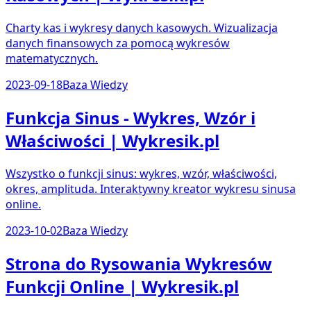
Charty kas i wykresy danych kasowych. Wizualizacja
danych finansowych za pomocą wykresów
matematycznych.
2023-09-18
Baza Wiedzy
Funkcja Sinus - Wykres, Wzór i
Właściwości | Wykresik.pl
Wszystko o funkcji sinus: wykres, wzór, właściwości,
okres, amplituda. Interaktywny kreator wykresu sinusa
online.
2023-10-02
Baza Wiedzy
Strona do Rysowania Wykresów
Funkcji Online | Wykresik.pl