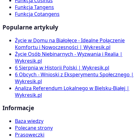
Funkcja Cosinus
Funkcja Tangens
Funkcja Cotangens
Popularne artykuły
Życie w Domu na Białołęce - Idealne Połączenie
Komfortu i Nowoczesności | Wykresik.pl
Życie Osób Niebinarnych - Wyzwania i Realia |
Wykresik.pl
6 Sierpnia w Historii Polski | Wykresik.pl
6 Obcych - Wnioski z Eksperymentu Społecznego |
Wykresik.pl
Analiza Referendum Lokalnego w Bielsku-Białej |
Wykresik.pl
Informacje
Baza wiedzy
Polecane strony
Prasoweczki