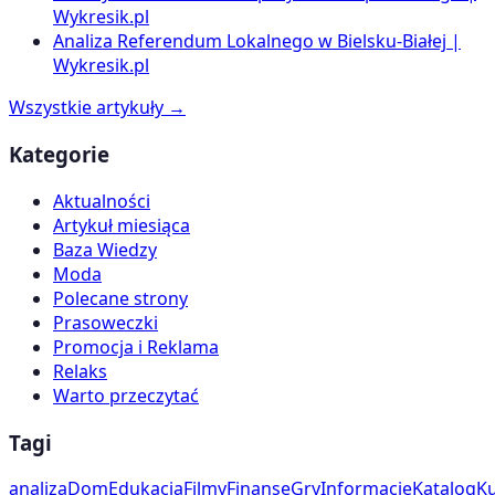
Wykresik.pl
Analiza Referendum Lokalnego w Bielsku-Białej |
Wykresik.pl
Wszystkie artykuły →
Kategorie
Aktualności
Artykuł miesiąca
Baza Wiedzy
Moda
Polecane strony
Prasoweczki
Promocja i Reklama
Relaks
Warto przeczytać
Tagi
analiza
Dom
Edukacja
Filmy
Finanse
Gry
Informacje
Katalog
Ku