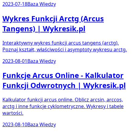
2023-07-18
Baza Wiedzy
Wykres Funkcji Arctg (Arcus
Tangens) | Wykresik.pl
Interaktywny wykres funkcji arcus tangens (arctg).
Poznaj kształt, właściwości i asymptoty wykresu arctg.
2023-08-01
Baza Wiedzy
Funkcje Arcus Online - Kalkulator
Funkcji Odwrotnych | Wykresik.pl
Kalkulator funkcji arcus online. Oblicz arcsin, arccos,
arctg i inne funkcje cyklometryczne. Wykresy i tabele
wartości.
2023-08-10
Baza Wiedzy