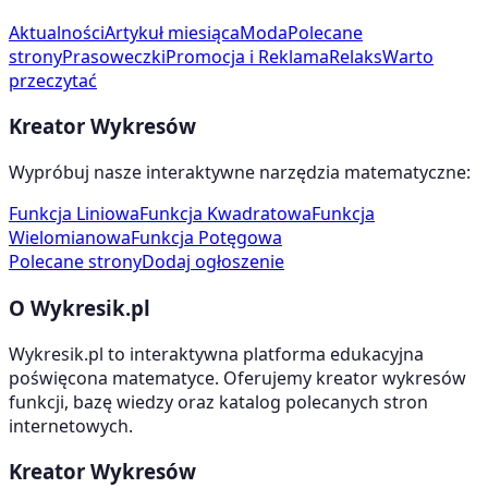
Aktualności
Artykuł miesiąca
Moda
Polecane
strony
Prasoweczki
Promocja i Reklama
Relaks
Warto
przeczytać
Kreator Wykresów
Wypróbuj nasze interaktywne narzędzia matematyczne:
Funkcja Liniowa
Funkcja Kwadratowa
Funkcja
Wielomianowa
Funkcja Potęgowa
Polecane strony
Dodaj ogłoszenie
O Wykresik.pl
Wykresik.pl to interaktywna platforma edukacyjna
poświęcona matematyce. Oferujemy kreator wykresów
funkcji, bazę wiedzy oraz katalog polecanych stron
internetowych.
Kreator Wykresów