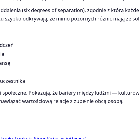
ddalenia (six degrees of separation), zgodnie z którą każd
tu szybko odkrywają, że mimo pozornych różnic mają ze sob
adczeń
ia
ansę
uczestnika
i społeczne. Pokazują, że bariery między ludźmi — kultur
 nawiązać wartościową relację z zupełnie obcą osobą.
+ bx + c
Funkcja Sinus
f(x) = a·sin(bx + c)