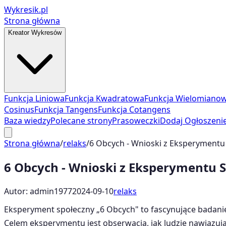
Wykresik.pl
Strona główna
Kreator Wykresów
Funkcja Liniowa
Funkcja Kwadratowa
Funkcja Wielomiano
Cosinus
Funkcja Tangens
Funkcja Cotangens
Baza wiedzy
Polecane strony
Prasoweczki
Dodaj Ogłoszeni
Strona główna
/
relaks
/
6 Obcych - Wnioski z Eksperymentu
6 Obcych - Wnioski z Eksperymentu S
Autor: admin1977
2024-09-10
relaks
Eksperyment społeczny „6 Obcych" to fascynujące badanie
Celem eksperymentu jest obserwacja, jak ludzie nawiązują