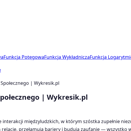
wa
Funkcja Potęgowa
Funkcja Wykładnicza
Funkcja Logarytmi
e
 Społecznego | Wykresik.pl
połecznego | Wykresik.pl
 interakcji międzyludzkich, w którym szóstka zupełnie ni
 relacje, przełamują bariery i budują zaufanie — wszystko 