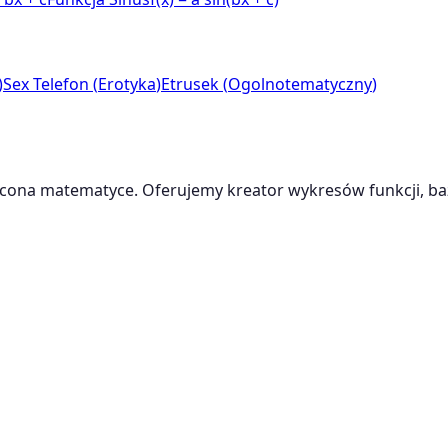
)
Sex Telefon
(
Erotyka
)
Etrusek
(
Ogolnotematyczny
)
cona matematyce. Oferujemy kreator wykresów funkcji, baz