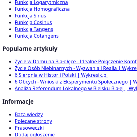
Funkcja Logarytmiczna
Funkcja Homograficzna
Funkcja Sinus
Funkcja Cosinus
Funkcja Tangens
Funkcja Cotangens
Popularne artykuły
Życie w Domu na Białołęce - Idealne Połączenie Komf
Życie Osób Niebinarnych - Wyzwania i Realia | Wykres
6 Sierpnia w Historii Polski | Wykresik.pl
6 Obcych - Wnioski z Eksperymentu Społecznego | W
Analiza Referendum Lokalnego w Bielsku-Białej | Wyk
Informacje
Baza wiedzy
Polecane strony
Prasoweczki
Dodaj ogłoszenie