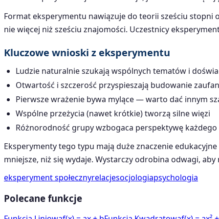
Format eksperymentu nawiązuje do teorii sześciu stopni o
nie więcej niż sześciu znajomości. Uczestnicy eksperymen
Kluczowe wnioski z eksperymentu
Ludzie naturalnie szukają wspólnych tematów i doświ
Otwartość i szczerość przyspieszają budowanie zaufan
Pierwsze wrażenie bywa mylące — warto dać innym sz
Wspólne przeżycia (nawet krótkie) tworzą silne więzi
Różnorodność grupy wzbogaca perspektywę każdego 
Eksperymenty tego typu mają duże znaczenie edukacyjne 
mniejsze, niż się wydaje. Wystarczy odrobina odwagi, aby
eksperyment społeczny
relacje
socjologia
psychologia
Polecane funkcje
Funkcja Liniowa
f(x) = ax + b
Funkcja Kwadratowa
f(x) = ax² 