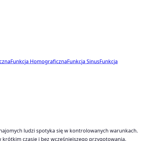
czna
Funkcja Homograficzna
Funkcja Sinus
Funkcja
eznajomych ludzi spotyka się w kontrolowanych warunkach.
w krótkim czasie i bez wcześniejszego przygotowania.