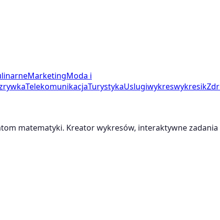
linarne
Marketing
Moda i
zrywka
Telekomunikacja
Turystyka
Uslugi
wykres
wykresik
Zdr
m matematyki. Kreator wykresów, interaktywne zadania i