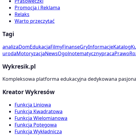
Prasoweczki
Promocja i Reklama
Relaks
Warto przeczytać
Tagi
analiza
Dom
Edukacja
Filmy
Finanse
Gry
Informacje
Katalog
Ku
uroda
Motoryzacja
News
Ogolnotematyczny
praca
Prawo
Ro
Wykresik.pl
Kompleksowa platforma edukacyjna dedykowana pasjonato
Kreator Wykresów
Funkcja Liniowa
Funkcja Kwadratowa
Funkcja Wielomianowa
Funkcja Potęgowa
Funkcja Wykładnicza