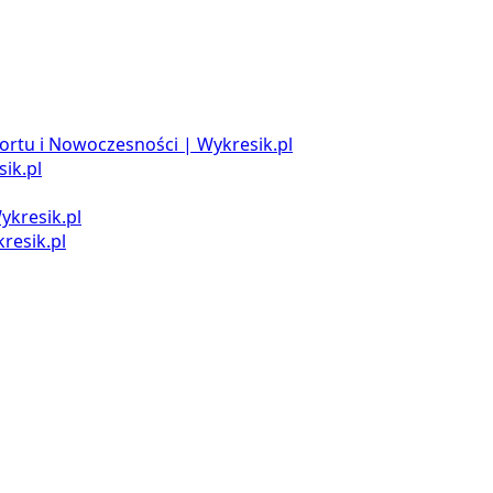
ortu i Nowoczesności | Wykresik.pl
ik.pl
ykresik.pl
resik.pl