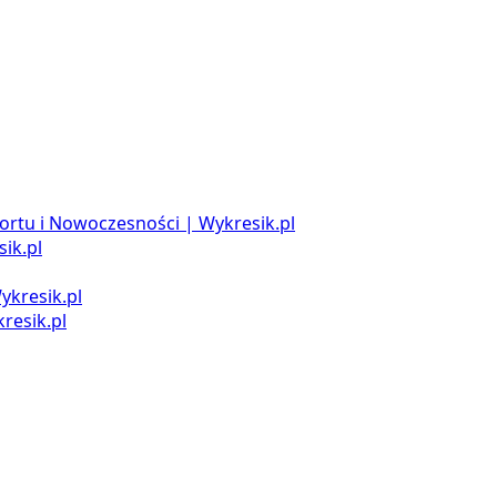
ortu i Nowoczesności | Wykresik.pl
ik.pl
ykresik.pl
resik.pl