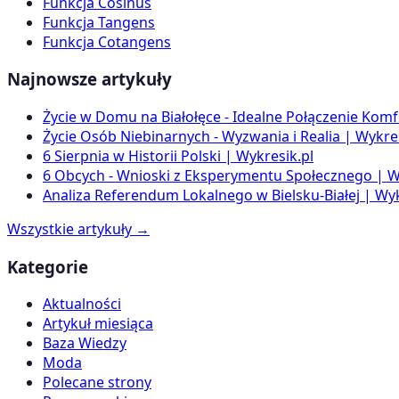
Funkcja Cosinus
Funkcja Tangens
Funkcja Cotangens
Najnowsze artykuły
Życie w Domu na Białołęce - Idealne Połączenie Komf
Życie Osób Niebinarnych - Wyzwania i Realia | Wykres
6 Sierpnia w Historii Polski | Wykresik.pl
6 Obcych - Wnioski z Eksperymentu Społecznego | W
Analiza Referendum Lokalnego w Bielsku-Białej | Wyk
Wszystkie artykuły →
Kategorie
Aktualności
Artykuł miesiąca
Baza Wiedzy
Moda
Polecane strony