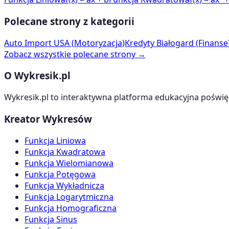
Polecane strony z kategorii
Auto Import USA
(
Motoryzacja
)
Kredyty Białogard
(
Finanse
Zobacz wszystkie polecane strony →
O Wykresik.pl
Wykresik.pl to interaktywna platforma edukacyjna poświę
Kreator Wykresów
Funkcja Liniowa
Funkcja Kwadratowa
Funkcja Wielomianowa
Funkcja Potęgowa
Funkcja Wykładnicza
Funkcja Logarytmiczna
Funkcja Homograficzna
Funkcja Sinus