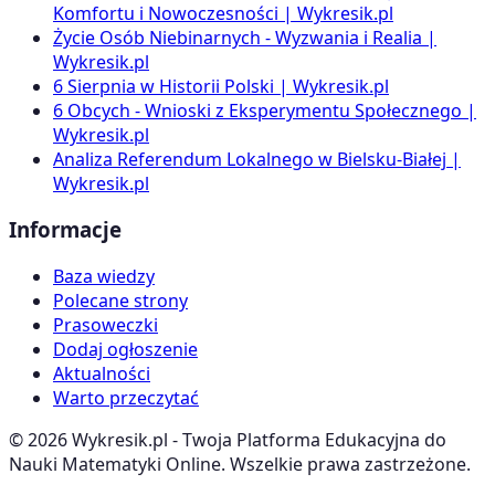
Komfortu i Nowoczesności | Wykresik.pl
Życie Osób Niebinarnych - Wyzwania i Realia |
Wykresik.pl
6 Sierpnia w Historii Polski | Wykresik.pl
6 Obcych - Wnioski z Eksperymentu Społecznego |
Wykresik.pl
Analiza Referendum Lokalnego w Bielsku-Białej |
Wykresik.pl
Informacje
Baza wiedzy
Polecane strony
Prasoweczki
Dodaj ogłoszenie
Aktualności
Warto przeczytać
©
2026
Wykresik.pl - Twoja Platforma Edukacyjna do
Nauki Matematyki Online. Wszelkie prawa zastrzeżone.