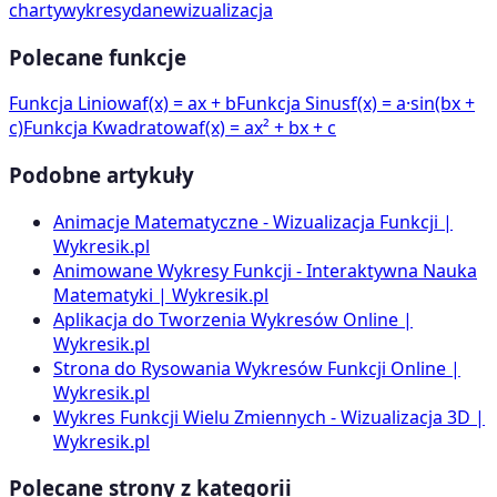
charty
wykresy
dane
wizualizacja
Polecane funkcje
Funkcja Liniowa
f(x) = ax + b
Funkcja Sinus
f(x) = a·sin(bx +
c)
Funkcja Kwadratowa
f(x) = ax² + bx + c
Podobne artykuły
Animacje Matematyczne - Wizualizacja Funkcji |
Wykresik.pl
Animowane Wykresy Funkcji - Interaktywna Nauka
Matematyki | Wykresik.pl
Aplikacja do Tworzenia Wykresów Online |
Wykresik.pl
Strona do Rysowania Wykresów Funkcji Online |
Wykresik.pl
Wykres Funkcji Wielu Zmiennych - Wizualizacja 3D |
Wykresik.pl
Polecane strony z kategorii