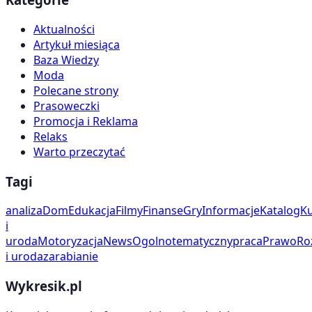
Aktualności
Artykuł miesiąca
Baza Wiedzy
Moda
Polecane strony
Prasoweczki
Promocja i Reklama
Relaks
Warto przeczytać
Tagi
analiza
Dom
Edukacja
Filmy
Finanse
Gry
Informacje
Katalog
Ku
i
uroda
Motoryzacja
News
Ogolnotematyczny
praca
Prawo
Ro
i uroda
zarabianie
Wykresik.pl