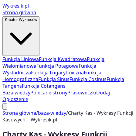
Wykresik.pl
Strona główna
Kreator Wykresów
Funkcja Liniowa
Funkcja Kwadratowa
Funkcja
Wielomianowa
Funkcja Potęgowa
Funkcja
Wykładnicza
Funkcja Logarytmiczna
Funkcja
Homograficzna
Funkcja Sinus
Funkcja Cosinus
Funkcja
Tangens
Funkcja Cotangens
Baza wiedzy
Polecane strony
Prasoweczki
Dodaj
Ogłoszenie
Strona główna
/
baza-wiedzy
/
Charty Kas - Wykresy Funkcji
Kasowych | Wykresik.pl
Charty Kas - Wykresy Funkcji