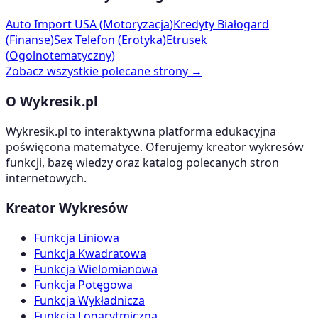
Auto Import USA
(
Motoryzacja
)
Kredyty Białogard
(
Finanse
)
Sex Telefon
(
Erotyka
)
Etrusek
(
Ogolnotematyczny
)
Zobacz wszystkie polecane strony →
O Wykresik.pl
Wykresik.pl to interaktywna platforma edukacyjna
poświęcona matematyce. Oferujemy kreator wykresów
funkcji, bazę wiedzy oraz katalog polecanych stron
internetowych.
Kreator Wykresów
Funkcja Liniowa
Funkcja Kwadratowa
Funkcja Wielomianowa
Funkcja Potęgowa
Funkcja Wykładnicza
Funkcja Logarytmiczna