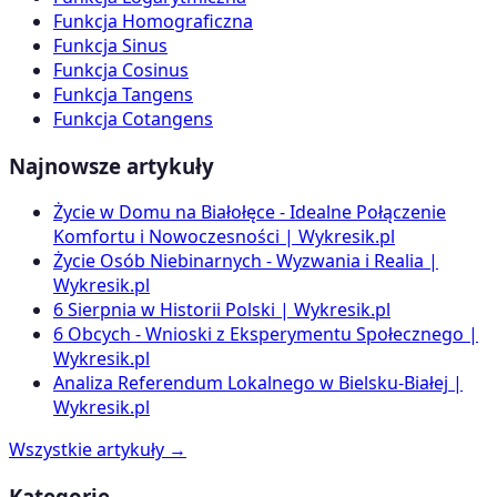
Funkcja Homograficzna
Funkcja Sinus
Funkcja Cosinus
Funkcja Tangens
Funkcja Cotangens
Najnowsze artykuły
Życie w Domu na Białołęce - Idealne Połączenie
Komfortu i Nowoczesności | Wykresik.pl
Życie Osób Niebinarnych - Wyzwania i Realia |
Wykresik.pl
6 Sierpnia w Historii Polski | Wykresik.pl
6 Obcych - Wnioski z Eksperymentu Społecznego |
Wykresik.pl
Analiza Referendum Lokalnego w Bielsku-Białej |
Wykresik.pl
Wszystkie artykuły →
Kategorie