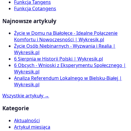
Funkcja Tangens
Funkcja Cotangens
Najnowsze artykuły
Życie w Domu na Białołęce - Idealne Połączenie
Komfortu i Nowoczesności | Wykresik.pl
Życie Osób Niebinarnych - Wyzwania i Realia |
Wykresik.pl
6 Sierpnia w Historii Polski | Wykresik.pl
6 Obcych - Wnioski z Eksperymentu Społecznego |
Wykresik.pl
Analiza Referendum Lokalnego w Bielsku-Białej |
Wykresik.pl
Wszystkie artykuły →
Kategorie
Aktualności
Artykuł miesiąca