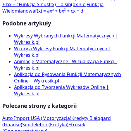
+ bx + c
Funkcja Sinus
f(x) = a·sin(bx + c)
Funkcja
Wielomianowa
f(x) = ax³ + bx² + cx + d
Podobne artykuły
Wykresy Wybranych Funkcji Matematycznych |
Wykresik.pl
Wzory a Wykresy Funkcji Matematycznych |
Wykresik.pl
Animacje Matematyczne - Wizualizacja Funkcji |
Wykresik.pl
Aplikacja do Rysowania Funkcji Matematycznych
Online | Wykresik.pl
Aplikacja do Tworzenia Wykresów Online |
Wykresik.pl
Polecane strony z kategorii
Auto Import USA
(
Motoryzacja
)
Kredyty Białogard
(
Finanse
)
Sex Telefon
(
Erotyka
)
Etrusek