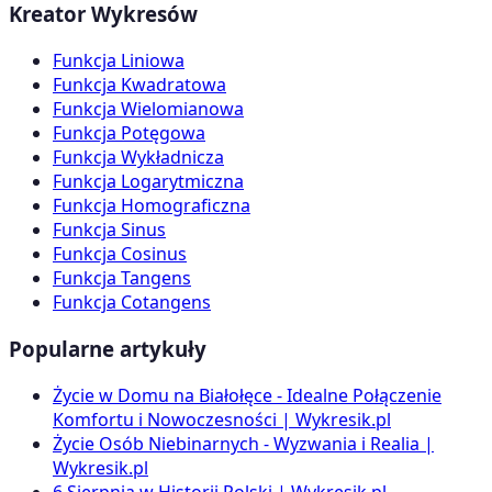
Kreator Wykresów
Funkcja Liniowa
Funkcja Kwadratowa
Funkcja Wielomianowa
Funkcja Potęgowa
Funkcja Wykładnicza
Funkcja Logarytmiczna
Funkcja Homograficzna
Funkcja Sinus
Funkcja Cosinus
Funkcja Tangens
Funkcja Cotangens
Popularne artykuły
Życie w Domu na Białołęce - Idealne Połączenie
Komfortu i Nowoczesności | Wykresik.pl
Życie Osób Niebinarnych - Wyzwania i Realia |
Wykresik.pl
6 Sierpnia w Historii Polski | Wykresik.pl