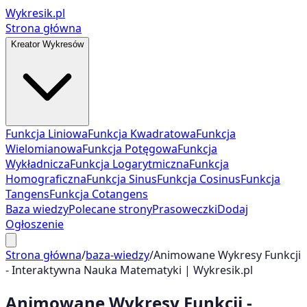
Wykresik.pl
Strona główna
Kreator Wykresów
Funkcja Liniowa
Funkcja Kwadratowa
Funkcja
Wielomianowa
Funkcja Potęgowa
Funkcja
Wykładnicza
Funkcja Logarytmiczna
Funkcja
Homograficzna
Funkcja Sinus
Funkcja Cosinus
Funkcja
Tangens
Funkcja Cotangens
Baza wiedzy
Polecane strony
Prasoweczki
Dodaj
Ogłoszenie
Strona główna
/
baza-wiedzy
/
Animowane Wykresy Funkcji
- Interaktywna Nauka Matematyki | Wykresik.pl
Animowane Wykresy Funkcji -