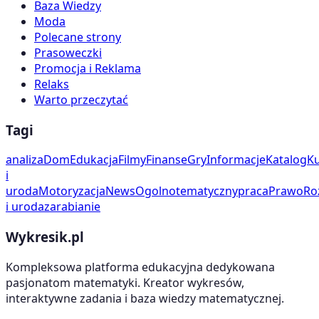
Baza Wiedzy
Moda
Polecane strony
Prasoweczki
Promocja i Reklama
Relaks
Warto przeczytać
Tagi
analiza
Dom
Edukacja
Filmy
Finanse
Gry
Informacje
Katalog
Ku
i
uroda
Motoryzacja
News
Ogolnotematyczny
praca
Prawo
Ro
i uroda
zarabianie
Wykresik.pl
Kompleksowa platforma edukacyjna dedykowana
pasjonatom matematyki. Kreator wykresów,
interaktywne zadania i baza wiedzy matematycznej.