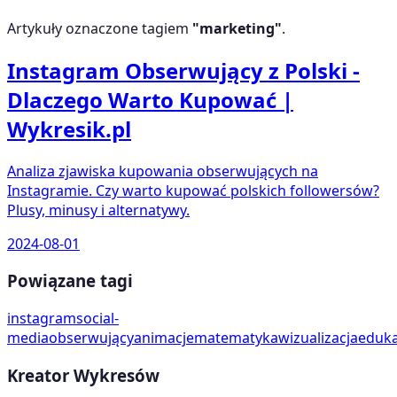
Artykuły oznaczone tagiem
"
marketing
"
.
Instagram Obserwujący z Polski -
Dlaczego Warto Kupować |
Wykresik.pl
Analiza zjawiska kupowania obserwujących na
Instagramie. Czy warto kupować polskich followersów?
Plusy, minusy i alternatywy.
2024-08-01
Powiązane tagi
instagram
social-
media
obserwujący
animacje
matematyka
wizualizacja
eduka
Kreator Wykresów