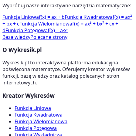
Wypróbuj nasze interaktywne narzędzia matematyczne:
Funkcja Liniowa
f(x) = ax + b
Funkcja Kwadratowa
f(x) = ax²
+ bx + c
Funkcja Wielomianowa
f(x) = ax³ + bx² + cx +
d
Funkcja Potęgowa
f(x) = a·xⁿ
Baza wiedzy
Polecane strony
O Wykresik.pl
Wykresik.pl to interaktywna platforma edukacyjna
poświęcona matematyce. Oferujemy kreator wykresów
funkcji, bazę wiedzy oraz katalog polecanych stron
internetowych.
Kreator Wykresów
Funkcja Liniowa
Funkcja Kwadratowa
Funkcja Wielomianowa
Funkcja Potęgowa
Funkcja Wykładnicza