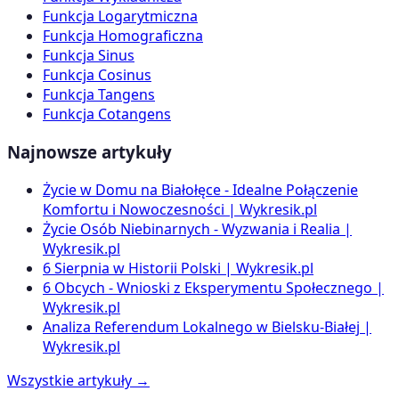
Funkcja Logarytmiczna
Funkcja Homograficzna
Funkcja Sinus
Funkcja Cosinus
Funkcja Tangens
Funkcja Cotangens
Najnowsze artykuły
Życie w Domu na Białołęce - Idealne Połączenie
Komfortu i Nowoczesności | Wykresik.pl
Życie Osób Niebinarnych - Wyzwania i Realia |
Wykresik.pl
6 Sierpnia w Historii Polski | Wykresik.pl
6 Obcych - Wnioski z Eksperymentu Społecznego |
Wykresik.pl
Analiza Referendum Lokalnego w Bielsku-Białej |
Wykresik.pl
Wszystkie artykuły →