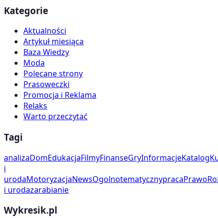
Kategorie
Aktualności
Artykuł miesiąca
Baza Wiedzy
Moda
Polecane strony
Prasoweczki
Promocja i Reklama
Relaks
Warto przeczytać
Tagi
analiza
Dom
Edukacja
Filmy
Finanse
Gry
Informacje
Katalog
Ku
i
uroda
Motoryzacja
News
Ogolnotematyczny
praca
Prawo
Ro
i uroda
zarabianie
Wykresik.pl