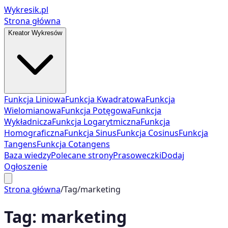
Wykresik.pl
Strona główna
Kreator Wykresów
Funkcja Liniowa
Funkcja Kwadratowa
Funkcja
Wielomianowa
Funkcja Potęgowa
Funkcja
Wykładnicza
Funkcja Logarytmiczna
Funkcja
Homograficzna
Funkcja Sinus
Funkcja Cosinus
Funkcja
Tangens
Funkcja Cotangens
Baza wiedzy
Polecane strony
Prasoweczki
Dodaj
Ogłoszenie
Strona główna
/
Tag
/
marketing
Tag:
marketing