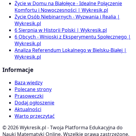
Życie w Domu na Białołęce - Idealne Połączenie
Komfortu i Nowoczesności | Wykresik.pl
Życie Osób Niebinarnych - Wyzwania i Realia |
Wykresik.pl
6 Sierpnia w Historii Polski | Wykresik.pl
6 Obcych - Wnioski z Eksperymentu Społecznego |
Wykresik.pl
Analiza Referendum Lokalnego w Bielsku-Białej |
Wykresik.pl
Informacje
Baza wiedzy
Polecane strony
Prasoweczki
Dodaj ogłoszenie
Aktualności
Warto przeczytać
©
2026
Wykresik.pl - Twoja Platforma Edukacyjna do
Nauki Matematyki Online. Wszelkie prawa zastrzeżone.