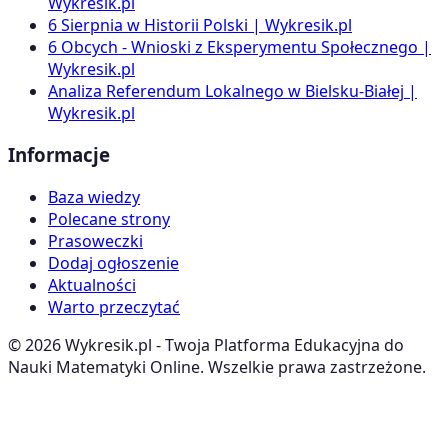
Wykresik.pl
6 Sierpnia w Historii Polski | Wykresik.pl
6 Obcych - Wnioski z Eksperymentu Społecznego |
Wykresik.pl
Analiza Referendum Lokalnego w Bielsku-Białej |
Wykresik.pl
Informacje
Baza wiedzy
Polecane strony
Prasoweczki
Dodaj ogłoszenie
Aktualności
Warto przeczytać
©
2026
Wykresik.pl - Twoja Platforma Edukacyjna do
Nauki Matematyki Online. Wszelkie prawa zastrzeżone.