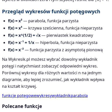
Przegląd wykresów funkcji potęgowych
f(x) = x²
— parabola, funkcja parzysta
f(x) = x³
— krzywa sześcienna, funkcja nieparzysta
f(x) = x^(1/2) = √x
— pierwiastek kwadratowy
f(x) = x⁻¹ = 1/x
— hiperbola, funkcja nieparzysta
f(x) = x⁻²
— funkcja parzysta z asymptotą pionową
Na Wykresik.pl możesz wybrać dowolny wykładnik
potęgi i natychmiast zobaczyć odpowiedni wykres.
Porównuj wykresy dla różnych wartości n na jednym
diagramie, aby lepiej zrozumieć, jak wykładnik wpływa
na kształt krzywej.
funkcje potęgowe
wykresy
wykładnik
parabola
Polecane funkcje