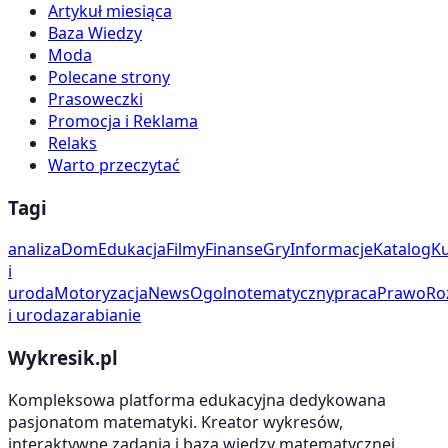
Artykuł miesiąca
Baza Wiedzy
Moda
Polecane strony
Prasoweczki
Promocja i Reklama
Relaks
Warto przeczytać
Tagi
analiza
Dom
Edukacja
Filmy
Finanse
Gry
Informacje
Katalog
Ku
i
uroda
Motoryzacja
News
Ogolnotematyczny
praca
Prawo
Ro
i uroda
zarabianie
Wykresik.pl
Kompleksowa platforma edukacyjna dedykowana
pasjonatom matematyki. Kreator wykresów,
interaktywne zadania i baza wiedzy matematycznej.