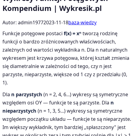
Kompendium | Wykresik.pl
Autor: admin1977
2023-11-18
baza-wiedzy
Funkcje potęgowe postaci
f(x) = xⁿ
tworzą rodzinę
funkcji o bardzo zróżnicowanych właściwościach,
zależnych od wartości wykładnika n. Dla n naturalnych
wykresem jest krzywa potęgowa, której kształt zmienia
się diametralnie w zależności od tego, czy n jest
parzyste, nieparzyste, większe od 1 czy z przedziału (0,
1).
Dla
n parzystych
(n = 2, 4, 6...) wykresy są symetryczne
względem osi OY — funkcje te są parzyste. Dla
n
nieparzystych
(n = 1, 3, 5...) wykresy są symetryczne
względem początku układu — funkcje te są nieparzyste.
Im większy wykładnik, tym bardziej „spłaszczony" jest
wykres w okolicach zera i tym szybciej rośnie dla |x| > 1.