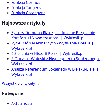
Funkcja Cosinus
Funkcja Tangens
Funkcja Cotangens
Najnowsze artykuły
Życie w Domu na Białołęce - Idealne Połączenie
Komfortu i Nowoczesności | Wykresik.pl
Życie Osób Niebinarnych - Wyzwania i Realia |
Wykresik.pl
6 Sierpnia w Historii Polski | Wykresik.pl
6 Obcych - Wnioski z Eksperymentu Społecznego |
Wykresik.pl
Analiza Referendum Lokalnego w Bielsku-Białej |
Wykresik.pl
Wszystkie artykuły →
Kategorie
Aktualności