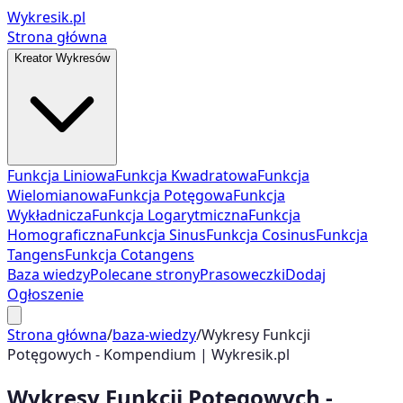
Wykresik.pl
Strona główna
Kreator Wykresów
Funkcja Liniowa
Funkcja Kwadratowa
Funkcja
Wielomianowa
Funkcja Potęgowa
Funkcja
Wykładnicza
Funkcja Logarytmiczna
Funkcja
Homograficzna
Funkcja Sinus
Funkcja Cosinus
Funkcja
Tangens
Funkcja Cotangens
Baza wiedzy
Polecane strony
Prasoweczki
Dodaj
Ogłoszenie
Strona główna
/
baza-wiedzy
/
Wykresy Funkcji
Potęgowych - Kompendium | Wykresik.pl
Wykresy Funkcji Potęgowych -