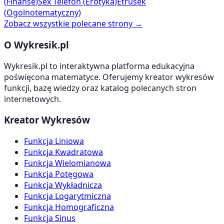
(
Finanse
)
Sex Telefon
(
Erotyka
)
Etrusek
(
Ogolnotematyczny
)
Zobacz wszystkie polecane strony →
O Wykresik.pl
Wykresik.pl to interaktywna platforma edukacyjna
poświęcona matematyce. Oferujemy kreator wykresów
funkcji, bazę wiedzy oraz katalog polecanych stron
internetowych.
Kreator Wykresów
Funkcja Liniowa
Funkcja Kwadratowa
Funkcja Wielomianowa
Funkcja Potęgowa
Funkcja Wykładnicza
Funkcja Logarytmiczna
Funkcja Homograficzna
Funkcja Sinus