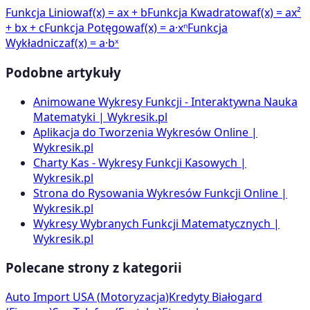
Funkcja Liniowa
f(x) = ax + b
Funkcja Kwadratowa
f(x) = ax²
+ bx + c
Funkcja Potęgowa
f(x) = a·xⁿ
Funkcja
Wykładnicza
f(x) = a·bˣ
Podobne artykuły
Animowane Wykresy Funkcji - Interaktywna Nauka
Matematyki | Wykresik.pl
Aplikacja do Tworzenia Wykresów Online |
Wykresik.pl
Charty Kas - Wykresy Funkcji Kasowych |
Wykresik.pl
Strona do Rysowania Wykresów Funkcji Online |
Wykresik.pl
Wykresy Wybranych Funkcji Matematycznych |
Wykresik.pl
Polecane strony z kategorii
Auto Import USA
(
Motoryzacja
)
Kredyty Białogard