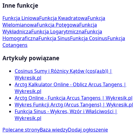
Inne funkcje
Funkcja Liniowa
Funkcja Kwadratowa
Funkcja
Wielomianowa
Funkcja Potęgowa
Funkcja
Wykładnicza
Funkcja Logarytmiczna
Funkcja
Homograficzna
Funkcja Sinus
Funkcja Cosinus
Funkcja
Cotangens
Artykuły powiązane
Cosinus Sumy i Różnicy Kątów (cos(a±b)) |
Wykresik.pl
Arctg Kalkulator Online - Oblicz Arcus Tangens |
Wykresik.pl
Arctg Online - Funkcja Arcus Tangens | Wykresik.pl
Wykres Funkcji Arctg (Arcus Tangens) | Wykresik.pl
Funkcja Sinus - Wykres, Wzór i Właściwości |
Wykresik.pl
Polecane strony
Baza wiedzy
Dodaj ogłoszenie