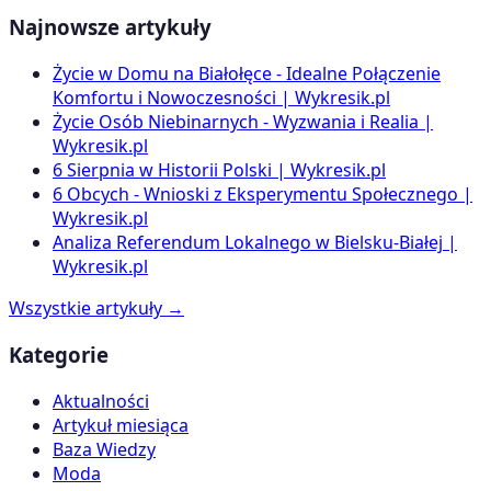
Najnowsze artykuły
Życie w Domu na Białołęce - Idealne Połączenie
Komfortu i Nowoczesności | Wykresik.pl
Życie Osób Niebinarnych - Wyzwania i Realia |
Wykresik.pl
6 Sierpnia w Historii Polski | Wykresik.pl
6 Obcych - Wnioski z Eksperymentu Społecznego |
Wykresik.pl
Analiza Referendum Lokalnego w Bielsku-Białej |
Wykresik.pl
Wszystkie artykuły →
Kategorie
Aktualności
Artykuł miesiąca
Baza Wiedzy
Moda