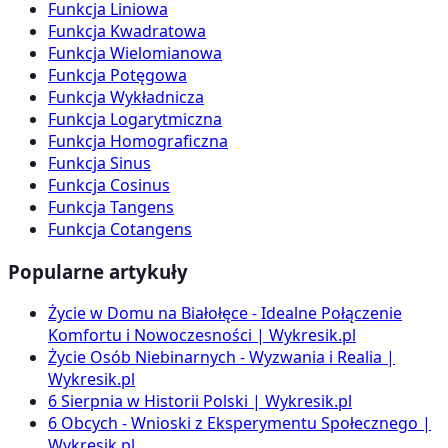
Funkcja Liniowa
Funkcja Kwadratowa
Funkcja Wielomianowa
Funkcja Potęgowa
Funkcja Wykładnicza
Funkcja Logarytmiczna
Funkcja Homograficzna
Funkcja Sinus
Funkcja Cosinus
Funkcja Tangens
Funkcja Cotangens
Popularne artykuły
Życie w Domu na Białołęce - Idealne Połączenie
Komfortu i Nowoczesności | Wykresik.pl
Życie Osób Niebinarnych - Wyzwania i Realia |
Wykresik.pl
6 Sierpnia w Historii Polski | Wykresik.pl
6 Obcych - Wnioski z Eksperymentu Społecznego |
Wykresik.pl