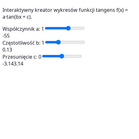
Interaktywny kreator wykresów funkcji tangens f(x) =
a·tan(bx + c).
Współczynnik a
:
1
-5
5
Częstotliwość b
:
1
0.1
3
Przesunięcie c
:
0
-3.14
3.14