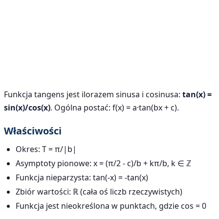
Funkcja tangens jest ilorazem sinusa i cosinusa:
tan(x) =
sin(x)/cos(x)
. Ogólna postać: f(x) = a·tan(bx + c).
Właściwości
Okres: T = π/|b|
Asymptoty pionowe: x = (π/2 - c)/b + kπ/b, k ∈ ℤ
Funkcja nieparzysta: tan(-x) = -tan(x)
Zbiór wartości: ℝ (cała oś liczb rzeczywistych)
Funkcja jest nieokreślona w punktach, gdzie cos = 0