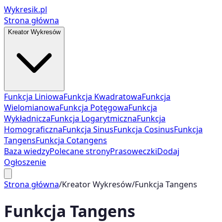
Wykresik.pl
Strona główna
Kreator Wykresów
Funkcja Liniowa
Funkcja Kwadratowa
Funkcja
Wielomianowa
Funkcja Potęgowa
Funkcja
Wykładnicza
Funkcja Logarytmiczna
Funkcja
Homograficzna
Funkcja Sinus
Funkcja Cosinus
Funkcja
Tangens
Funkcja Cotangens
Baza wiedzy
Polecane strony
Prasoweczki
Dodaj
Ogłoszenie
Strona główna
/
Kreator Wykresów
/
Funkcja Tangens
Funkcja Tangens