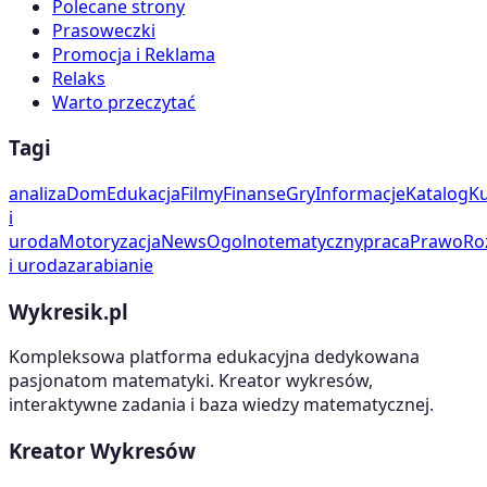
Polecane strony
Prasoweczki
Promocja i Reklama
Relaks
Warto przeczytać
Tagi
analiza
Dom
Edukacja
Filmy
Finanse
Gry
Informacje
Katalog
Ku
i
uroda
Motoryzacja
News
Ogolnotematyczny
praca
Prawo
Ro
i uroda
zarabianie
Wykresik.pl
Kompleksowa platforma edukacyjna dedykowana
pasjonatom matematyki. Kreator wykresów,
interaktywne zadania i baza wiedzy matematycznej.
Kreator Wykresów