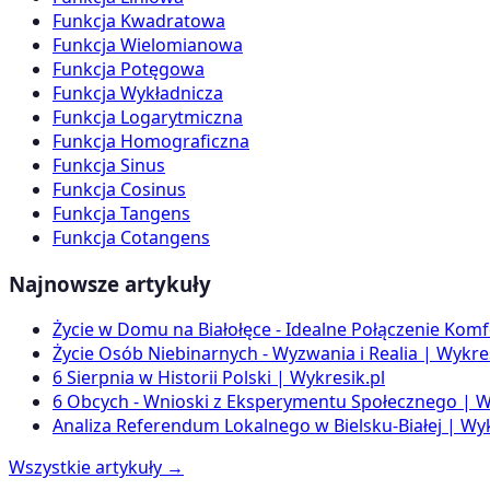
Funkcja Kwadratowa
Funkcja Wielomianowa
Funkcja Potęgowa
Funkcja Wykładnicza
Funkcja Logarytmiczna
Funkcja Homograficzna
Funkcja Sinus
Funkcja Cosinus
Funkcja Tangens
Funkcja Cotangens
Najnowsze artykuły
Życie w Domu na Białołęce - Idealne Połączenie Komf
Życie Osób Niebinarnych - Wyzwania i Realia | Wykres
6 Sierpnia w Historii Polski | Wykresik.pl
6 Obcych - Wnioski z Eksperymentu Społecznego | W
Analiza Referendum Lokalnego w Bielsku-Białej | Wyk
Wszystkie artykuły →