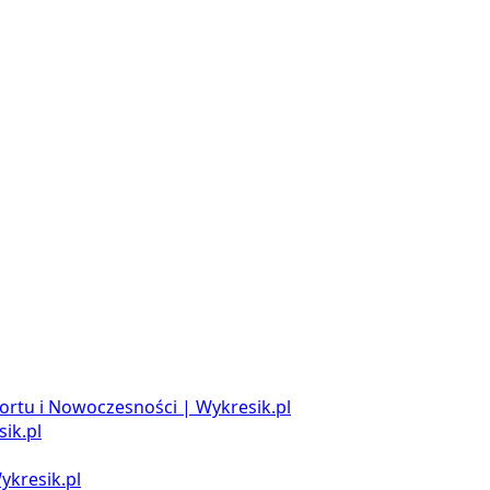
ortu i Nowoczesności | Wykresik.pl
ik.pl
ykresik.pl