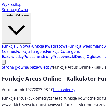
Wykresik.pl
Strona główna
Kreator Wykresów
Funkcja Liniowa
Funkcja Kwadratowa
Funkcja Wielomiano
Cosinus
Funkcja Tangens
Funkcja Cotangens
Baza wiedzy
Polecane strony
Prasoweczki
Dodaj Ogłoszeni
Strona główna
/
baza-wiedzy
/
Funkcje Arcus Online - Kalku
Funkcje Arcus Online - Kalkulator F
Autor: admin1977
2023-08-10
baza-wiedzy
Funkcje arcus (cyklometryczne) to funkcje odwrotne do fu
wszystkich sześciu podstawowych funkcji cyklometrycznych: 