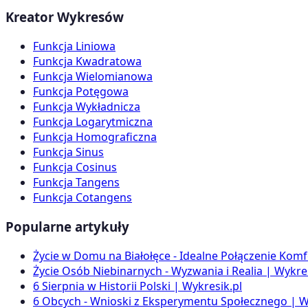
Kreator Wykresów
Funkcja Liniowa
Funkcja Kwadratowa
Funkcja Wielomianowa
Funkcja Potęgowa
Funkcja Wykładnicza
Funkcja Logarytmiczna
Funkcja Homograficzna
Funkcja Sinus
Funkcja Cosinus
Funkcja Tangens
Funkcja Cotangens
Popularne artykuły
Życie w Domu na Białołęce - Idealne Połączenie Komf
Życie Osób Niebinarnych - Wyzwania i Realia | Wykres
6 Sierpnia w Historii Polski | Wykresik.pl
6 Obcych - Wnioski z Eksperymentu Społecznego | W