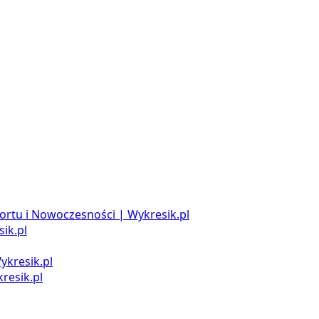
ortu i Nowoczesności | Wykresik.pl
ik.pl
ykresik.pl
resik.pl