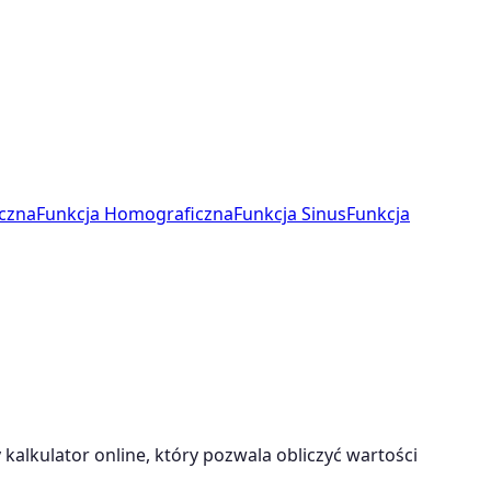
czna
Funkcja Homograficzna
Funkcja Sinus
Funkcja
alkulator online, który pozwala obliczyć wartości