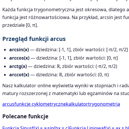
Każda funkcja trygonometryczna jest okresowa, dlatego a
funkcja jest różnowartościowa. Na przykład, arcsin jest f
przedziale [0, π].
Przegląd funkcji arcus
arcsin(x)
— dziedzina: [-1, 1], zbiór wartości: [-π/2, π/2]
arccos(x)
— dziedzina: [-1, 1], zbiór wartości: [0, π]
arctg(x)
— dziedzina: ℝ, zbiór wartości: (-π/2, π/2)
arccot(x)
— dziedzina: ℝ, zbiór wartości: (0, π)
Nasz kalkulator online wyświetla wyniki w stopniach i ra
matury rozszerzonej z matematyki lub egzaminów na stud
arcus
funkcje cyklometryczne
kalkulator
trygonometria
Polecane funkcje
Funkcja Sinus
f(x) = a·sin(bx + c)
Funkcja Liniowa
f(x) = ax + b