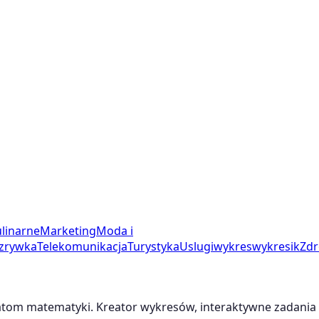
linarne
Marketing
Moda i
zrywka
Telekomunikacja
Turystyka
Uslugi
wykres
wykresik
Zdr
m matematyki. Kreator wykresów, interaktywne zadania i