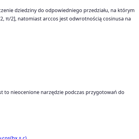
iczenie dziedziny do odpowiedniego przedziału, na którym
2, π/2], natomiast arccos jest odwrotnością cosinusa na
Jest to nieocenione narzędzie podczas przygotowań do
a·cos(bx + c)