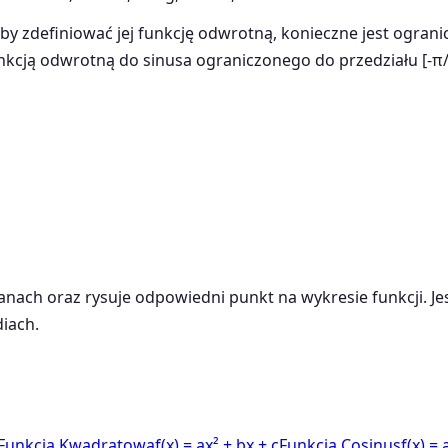
by zdefiniować jej funkcję odwrotną, konieczne jest ogran
unkcją odwrotną do sinusa ograniczonego do przedziału [-π/
dianach oraz rysuje odpowiedni punkt na wykresie funkcji. 
iach.
Funkcja Kwadratowa
f(x) = ax² + bx + c
Funkcja Cosinus
f(x) = 