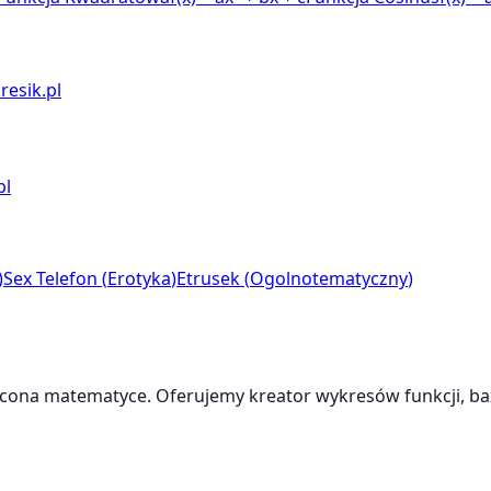
resik.pl
pl
)
Sex Telefon
(
Erotyka
)
Etrusek
(
Ogolnotematyczny
)
cona matematyce. Oferujemy kreator wykresów funkcji, baz