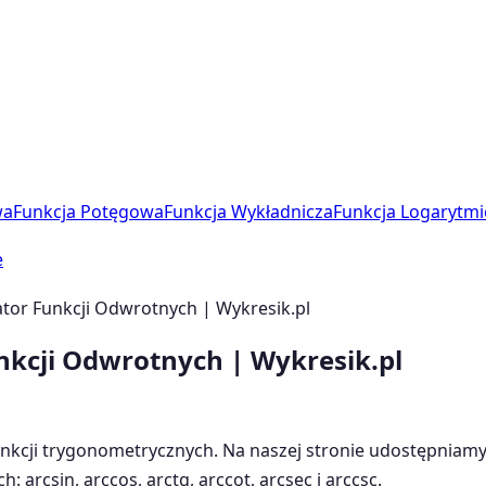
wa
Funkcja Potęgowa
Funkcja Wykładnicza
Funkcja Logarytmi
e
lator Funkcji Odwrotnych | Wykresik.pl
unkcji Odwrotnych | Wykresik.pl
nkcji trygonometrycznych. Na naszej stronie udostępniamy k
arcsin, arccos, arctg, arccot, arcsec i arccsc.