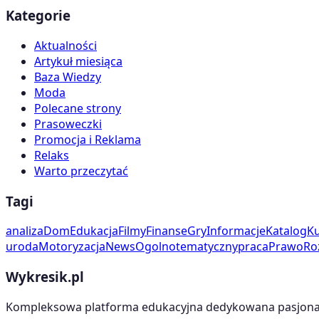
Kategorie
Aktualności
Artykuł miesiąca
Baza Wiedzy
Moda
Polecane strony
Prasoweczki
Promocja i Reklama
Relaks
Warto przeczytać
Tagi
analiza
Dom
Edukacja
Filmy
Finanse
Gry
Informacje
Katalog
Ku
uroda
Motoryzacja
News
Ogolnotematyczny
praca
Prawo
Ro
Wykresik.pl
Kompleksowa platforma edukacyjna dedykowana pasjonato