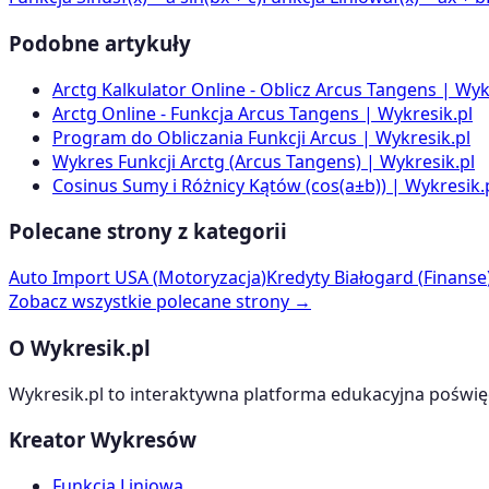
Podobne artykuły
Arctg Kalkulator Online - Oblicz Arcus Tangens | Wyk
Arctg Online - Funkcja Arcus Tangens | Wykresik.pl
Program do Obliczania Funkcji Arcus | Wykresik.pl
Wykres Funkcji Arctg (Arcus Tangens) | Wykresik.pl
Cosinus Sumy i Różnicy Kątów (cos(a±b)) | Wykresik.
Polecane strony z kategorii
Auto Import USA
(
Motoryzacja
)
Kredyty Białogard
(
Finanse
Zobacz wszystkie polecane strony →
O Wykresik.pl
Wykresik.pl to interaktywna platforma edukacyjna poświę
Kreator Wykresów
Funkcja Liniowa