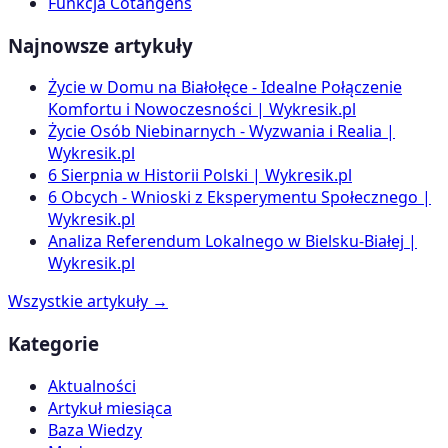
Funkcja Cotangens
Najnowsze artykuły
Życie w Domu na Białołęce - Idealne Połączenie
Komfortu i Nowoczesności | Wykresik.pl
Życie Osób Niebinarnych - Wyzwania i Realia |
Wykresik.pl
6 Sierpnia w Historii Polski | Wykresik.pl
6 Obcych - Wnioski z Eksperymentu Społecznego |
Wykresik.pl
Analiza Referendum Lokalnego w Bielsku-Białej |
Wykresik.pl
Wszystkie artykuły →
Kategorie
Aktualności
Artykuł miesiąca
Baza Wiedzy