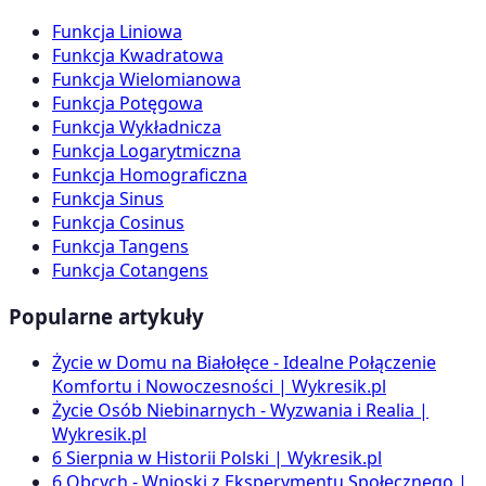
Funkcja Liniowa
Funkcja Kwadratowa
Funkcja Wielomianowa
Funkcja Potęgowa
Funkcja Wykładnicza
Funkcja Logarytmiczna
Funkcja Homograficzna
Funkcja Sinus
Funkcja Cosinus
Funkcja Tangens
Funkcja Cotangens
Popularne artykuły
Życie w Domu na Białołęce - Idealne Połączenie
Komfortu i Nowoczesności | Wykresik.pl
Życie Osób Niebinarnych - Wyzwania i Realia |
Wykresik.pl
6 Sierpnia w Historii Polski | Wykresik.pl
6 Obcych - Wnioski z Eksperymentu Społecznego |