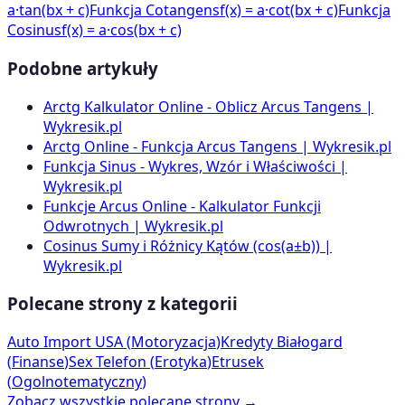
a·tan(bx + c)
Funkcja Cotangens
f(x) = a·cot(bx + c)
Funkcja
Cosinus
f(x) = a·cos(bx + c)
Podobne artykuły
Arctg Kalkulator Online - Oblicz Arcus Tangens |
Wykresik.pl
Arctg Online - Funkcja Arcus Tangens | Wykresik.pl
Funkcja Sinus - Wykres, Wzór i Właściwości |
Wykresik.pl
Funkcje Arcus Online - Kalkulator Funkcji
Odwrotnych | Wykresik.pl
Cosinus Sumy i Różnicy Kątów (cos(a±b)) |
Wykresik.pl
Polecane strony z kategorii
Auto Import USA
(
Motoryzacja
)
Kredyty Białogard
(
Finanse
)
Sex Telefon
(
Erotyka
)
Etrusek
(
Ogolnotematyczny
)
Zobacz wszystkie polecane strony →