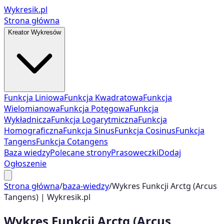
Wykresik.pl
Strona główna
Kreator Wykresów
Funkcja Liniowa
Funkcja Kwadratowa
Funkcja
Wielomianowa
Funkcja Potęgowa
Funkcja
Wykładnicza
Funkcja Logarytmiczna
Funkcja
Homograficzna
Funkcja Sinus
Funkcja Cosinus
Funkcja
Tangens
Funkcja Cotangens
Baza wiedzy
Polecane strony
Prasoweczki
Dodaj
Ogłoszenie
Strona główna
/
baza-wiedzy
/
Wykres Funkcji Arctg (Arcus
Tangens) | Wykresik.pl
Wykres Funkcji Arctg (Arcus