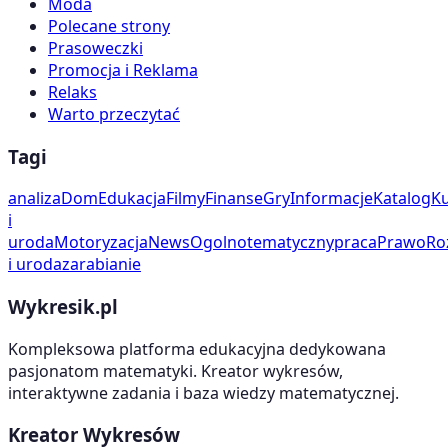
Moda
Polecane strony
Prasoweczki
Promocja i Reklama
Relaks
Warto przeczytać
Tagi
analiza
Dom
Edukacja
Filmy
Finanse
Gry
Informacje
Katalog
Ku
i
uroda
Motoryzacja
News
Ogolnotematyczny
praca
Prawo
Ro
i uroda
zarabianie
Wykresik.pl
Kompleksowa platforma edukacyjna dedykowana
pasjonatom matematyki. Kreator wykresów,
interaktywne zadania i baza wiedzy matematycznej.
Kreator Wykresów