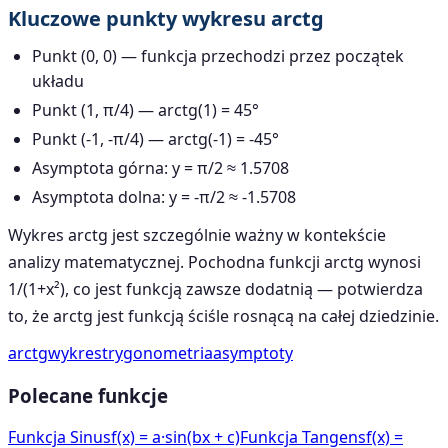
Kluczowe punkty wykresu arctg
Punkt (0, 0) — funkcja przechodzi przez początek
układu
Punkt (1, π/4) — arctg(1) = 45°
Punkt (-1, -π/4) — arctg(-1) = -45°
Asymptota górna: y = π/2 ≈ 1.5708
Asymptota dolna: y = -π/2 ≈ -1.5708
Wykres arctg jest szczególnie ważny w kontekście
analizy matematycznej. Pochodna funkcji arctg wynosi
1/(1+x²), co jest funkcją zawsze dodatnią — potwierdza
to, że arctg jest funkcją ściśle rosnącą na całej dziedzinie.
arctg
wykres
trygonometria
asymptoty
Polecane funkcje
Funkcja Sinus
f(x) = a·sin(bx + c)
Funkcja Tangens
f(x) =