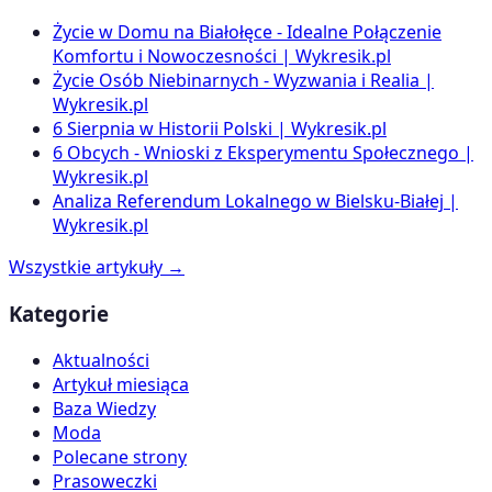
Życie w Domu na Białołęce - Idealne Połączenie
Komfortu i Nowoczesności | Wykresik.pl
Życie Osób Niebinarnych - Wyzwania i Realia |
Wykresik.pl
6 Sierpnia w Historii Polski | Wykresik.pl
6 Obcych - Wnioski z Eksperymentu Społecznego |
Wykresik.pl
Analiza Referendum Lokalnego w Bielsku-Białej |
Wykresik.pl
Wszystkie artykuły →
Kategorie
Aktualności
Artykuł miesiąca
Baza Wiedzy
Moda
Polecane strony
Prasoweczki