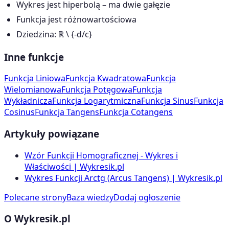
Wykres jest hiperbolą – ma dwie gałęzie
Funkcja jest różnowartościowa
Dziedzina: ℝ \ {-d/c}
Inne funkcje
Funkcja Liniowa
Funkcja Kwadratowa
Funkcja
Wielomianowa
Funkcja Potęgowa
Funkcja
Wykładnicza
Funkcja Logarytmiczna
Funkcja Sinus
Funkcja
Cosinus
Funkcja Tangens
Funkcja Cotangens
Artykuły powiązane
Wzór Funkcji Homograficznej - Wykres i
Właściwości | Wykresik.pl
Wykres Funkcji Arctg (Arcus Tangens) | Wykresik.pl
Polecane strony
Baza wiedzy
Dodaj ogłoszenie
O Wykresik.pl