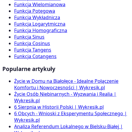
Funkcja Wielomianowa
Funkcja Potęgowa
Funkcja Wykładnicza
Funkcja Logarytmiczna
Funkcja Homograficzna
Funkcja Sinus
Funkcja Cosinus
Funkcja Tangens
Funkcja Cotangens
Popularne artykuły
Życie w Domu na Białołęce - Idealne Połączenie
Komfortu i Nowoczesności | Wykresik.pl
Życie Osób Niebinarnych - Wyzwania i Realia |
Wykresik.pl
6 Sierpnia w Historii Polski | Wykresik.pl
6 Obcych - Wnioski z Eksperymentu Społecznego |
Wykresik.pl
Analiza Referendum Lokalnego w Bielsku-Białej |