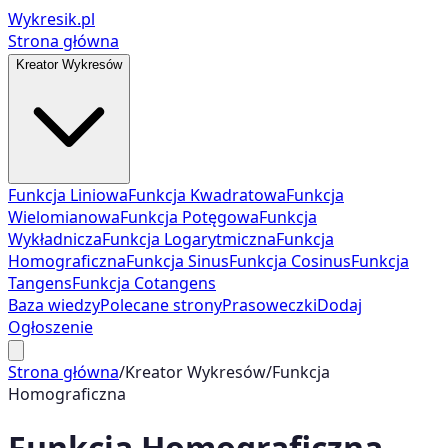
Wykresik.pl
Strona główna
Kreator Wykresów
Funkcja Liniowa
Funkcja Kwadratowa
Funkcja
Wielomianowa
Funkcja Potęgowa
Funkcja
Wykładnicza
Funkcja Logarytmiczna
Funkcja
Homograficzna
Funkcja Sinus
Funkcja Cosinus
Funkcja
Tangens
Funkcja Cotangens
Baza wiedzy
Polecane strony
Prasoweczki
Dodaj
Ogłoszenie
Strona główna
/
Kreator Wykresów
/
Funkcja
Homograficzna
Funkcja Homograficzna