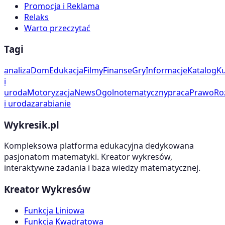
Promocja i Reklama
Relaks
Warto przeczytać
Tagi
analiza
Dom
Edukacja
Filmy
Finanse
Gry
Informacje
Katalog
Ku
i
uroda
Motoryzacja
News
Ogolnotematyczny
praca
Prawo
Ro
i uroda
zarabianie
Wykresik.pl
Kompleksowa platforma edukacyjna dedykowana
pasjonatom matematyki. Kreator wykresów,
interaktywne zadania i baza wiedzy matematycznej.
Kreator Wykresów
Funkcja Liniowa
Funkcja Kwadratowa