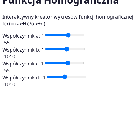
Interaktywny kreator wykresów funkcji homograficznej
f(x) = (ax+b)/(cx+d).
Współczynnik a
:
1
-5
5
Współczynnik b
:
1
-10
10
Współczynnik c
:
1
-5
5
Współczynnik d
:
-1
-10
10