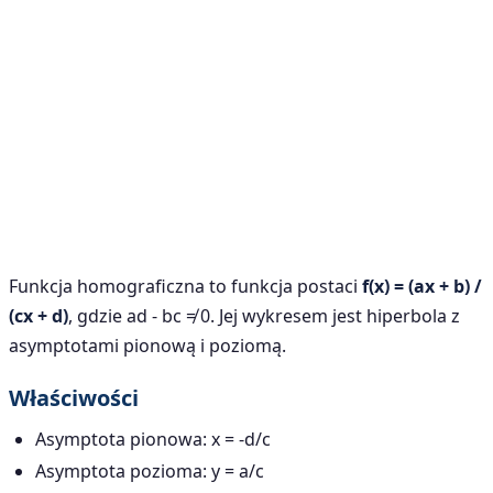
Funkcja homograficzna to funkcja postaci
f(x) = (ax + b) /
(cx + d)
, gdzie ad - bc ≠ 0. Jej wykresem jest hiperbola z
asymptotami pionową i poziomą.
Właściwości
Asymptota pionowa: x = -d/c
Asymptota pozioma: y = a/c