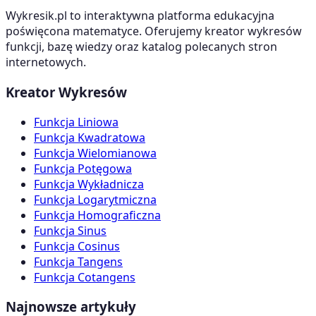
Wykresik.pl to interaktywna platforma edukacyjna
poświęcona matematyce. Oferujemy kreator wykresów
funkcji, bazę wiedzy oraz katalog polecanych stron
internetowych.
Kreator Wykresów
Funkcja Liniowa
Funkcja Kwadratowa
Funkcja Wielomianowa
Funkcja Potęgowa
Funkcja Wykładnicza
Funkcja Logarytmiczna
Funkcja Homograficzna
Funkcja Sinus
Funkcja Cosinus
Funkcja Tangens
Funkcja Cotangens
Najnowsze artykuły