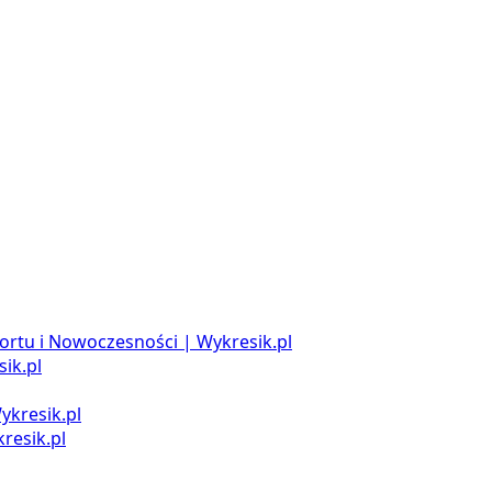
ortu i Nowoczesności | Wykresik.pl
ik.pl
ykresik.pl
resik.pl