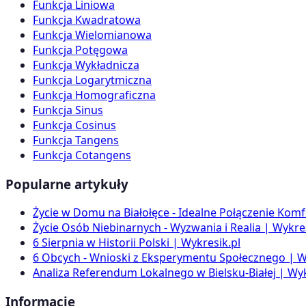
Funkcja Liniowa
Funkcja Kwadratowa
Funkcja Wielomianowa
Funkcja Potęgowa
Funkcja Wykładnicza
Funkcja Logarytmiczna
Funkcja Homograficzna
Funkcja Sinus
Funkcja Cosinus
Funkcja Tangens
Funkcja Cotangens
Popularne artykuły
Życie w Domu na Białołęce - Idealne Połączenie Komf
Życie Osób Niebinarnych - Wyzwania i Realia | Wykres
6 Sierpnia w Historii Polski | Wykresik.pl
6 Obcych - Wnioski z Eksperymentu Społecznego | W
Analiza Referendum Lokalnego w Bielsku-Białej | Wyk
Informacje