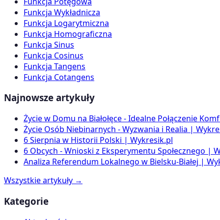
Funkcja Potęgowa
Funkcja Wykładnicza
Funkcja Logarytmiczna
Funkcja Homograficzna
Funkcja Sinus
Funkcja Cosinus
Funkcja Tangens
Funkcja Cotangens
Najnowsze artykuły
Życie w Domu na Białołęce - Idealne Połączenie Komf
Życie Osób Niebinarnych - Wyzwania i Realia | Wykres
6 Sierpnia w Historii Polski | Wykresik.pl
6 Obcych - Wnioski z Eksperymentu Społecznego | W
Analiza Referendum Lokalnego w Bielsku-Białej | Wyk
Wszystkie artykuły →
Kategorie