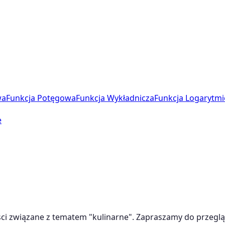
wa
Funkcja Potęgowa
Funkcja Wykładnicza
Funkcja Logarytmi
e
ci związane z tematem "
kulinarne
". Zapraszamy do przeglą