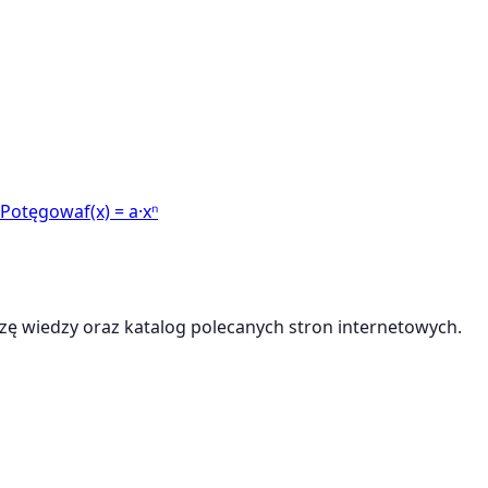
 Potęgowa
f(x) = a·xⁿ
ę wiedzy oraz katalog polecanych stron internetowych.