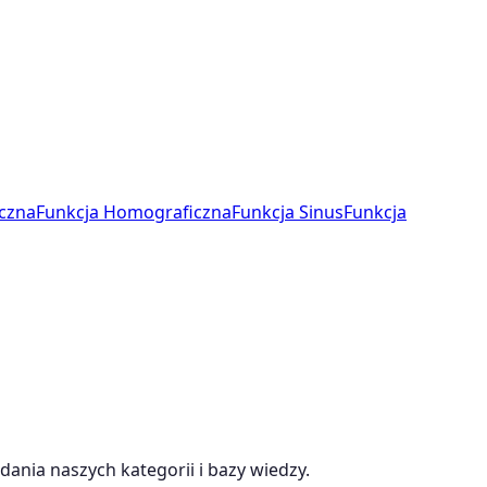
czna
Funkcja Homograficzna
Funkcja Sinus
Funkcja
dania naszych kategorii i bazy wiedzy.