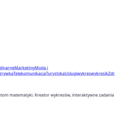
linarne
Marketing
Moda i
zrywka
Telekomunikacja
Turystyka
Uslugi
wykres
wykresik
Zdr
m matematyki. Kreator wykresów, interaktywne zadania i