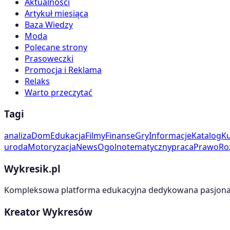
Aktualności
Artykuł miesiąca
Baza Wiedzy
Moda
Polecane strony
Prasoweczki
Promocja i Reklama
Relaks
Warto przeczytać
Tagi
analiza
Dom
Edukacja
Filmy
Finanse
Gry
Informacje
Katalog
Ku
uroda
Motoryzacja
News
Ogolnotematyczny
praca
Prawo
Ro
Wykresik.pl
Kompleksowa platforma edukacyjna dedykowana pasjonato
Kreator Wykresów