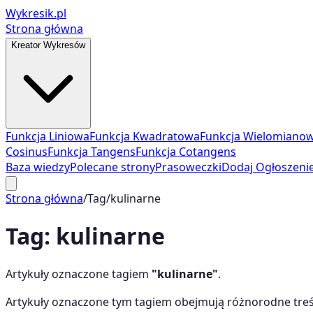
Wykresik.pl
Strona główna
Kreator Wykresów
Funkcja Liniowa
Funkcja Kwadratowa
Funkcja Wielomiano
Cosinus
Funkcja Tangens
Funkcja Cotangens
Baza wiedzy
Polecane strony
Prasoweczki
Dodaj Ogłoszeni
Strona główna
/
Tag
/
kulinarne
Tag:
kulinarne
Artykuły oznaczone tagiem
"
kulinarne
"
.
Artykuły oznaczone tym tagiem obejmują różnorodne treś