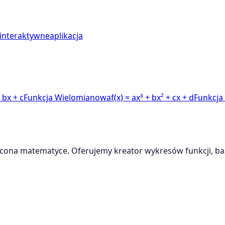
interaktywne
aplikacja
+ bx + c
Funkcja Wielomianowa
f(x) = ax³ + bx² + cx + d
Funkcja
cona matematyce. Oferujemy kreator wykresów funkcji, baz