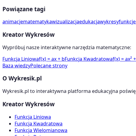
Powiązane tagi
animacje
matematyka
wizualizacja
edukacja
wykresy
funkcje
Kreator Wykresów
Wypróbuj nasze interaktywne narzędzia matematyczne:
Funkcja Liniowa
f(x) = ax + b
Funkcja Kwadratowa
f(x) = ax² 
Baza wiedzy
Polecane strony
O Wykresik.pl
Wykresik.pl to interaktywna platforma edukacyjna poświę
Kreator Wykresów
Funkcja Liniowa
Funkcja Kwadratowa
Funkcja Wielomianowa