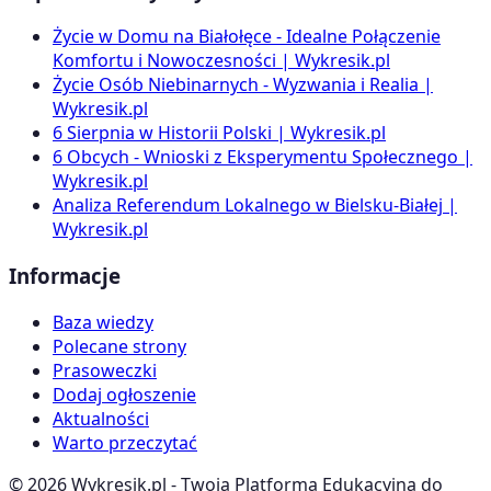
Życie w Domu na Białołęce - Idealne Połączenie
Komfortu i Nowoczesności | Wykresik.pl
Życie Osób Niebinarnych - Wyzwania i Realia |
Wykresik.pl
6 Sierpnia w Historii Polski | Wykresik.pl
6 Obcych - Wnioski z Eksperymentu Społecznego |
Wykresik.pl
Analiza Referendum Lokalnego w Bielsku-Białej |
Wykresik.pl
Informacje
Baza wiedzy
Polecane strony
Prasoweczki
Dodaj ogłoszenie
Aktualności
Warto przeczytać
©
2026
Wykresik.pl - Twoja Platforma Edukacyjna do