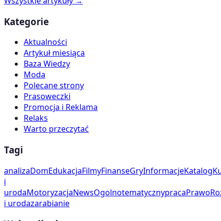
Wszystkie artykuły →
Kategorie
Aktualności
Artykuł miesiąca
Baza Wiedzy
Moda
Polecane strony
Prasoweczki
Promocja i Reklama
Relaks
Warto przeczytać
Tagi
analiza
Dom
Edukacja
Filmy
Finanse
Gry
Informacje
Katalog
Ku
i
uroda
Motoryzacja
News
Ogolnotematyczny
praca
Prawo
Ro
i uroda
zarabianie