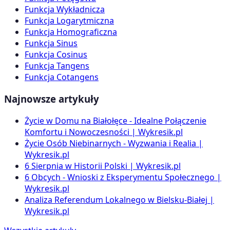
Funkcja Wykładnicza
Funkcja Logarytmiczna
Funkcja Homograficzna
Funkcja Sinus
Funkcja Cosinus
Funkcja Tangens
Funkcja Cotangens
Najnowsze artykuły
Życie w Domu na Białołęce - Idealne Połączenie
Komfortu i Nowoczesności | Wykresik.pl
Życie Osób Niebinarnych - Wyzwania i Realia |
Wykresik.pl
6 Sierpnia w Historii Polski | Wykresik.pl
6 Obcych - Wnioski z Eksperymentu Społecznego |
Wykresik.pl
Analiza Referendum Lokalnego w Bielsku-Białej |
Wykresik.pl