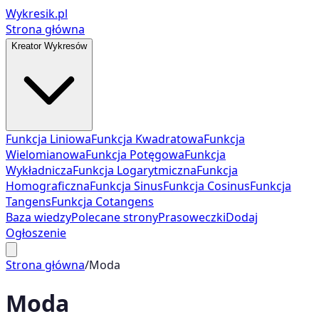
Wykresik.pl
Strona główna
Kreator Wykresów
Funkcja Liniowa
Funkcja Kwadratowa
Funkcja
Wielomianowa
Funkcja Potęgowa
Funkcja
Wykładnicza
Funkcja Logarytmiczna
Funkcja
Homograficzna
Funkcja Sinus
Funkcja Cosinus
Funkcja
Tangens
Funkcja Cotangens
Baza wiedzy
Polecane strony
Prasoweczki
Dodaj
Ogłoszenie
Strona główna
/
Moda
Moda