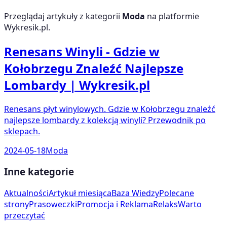
Przeglądaj artykuły z kategorii
Moda
na platformie
Wykresik.pl.
Renesans Winyli - Gdzie w
Kołobrzegu Znaleźć Najlepsze
Lombardy | Wykresik.pl
Renesans płyt winylowych. Gdzie w Kołobrzegu znaleźć
najlepsze lombardy z kolekcją winyli? Przewodnik po
sklepach.
2024-05-18
Moda
Inne kategorie
Aktualności
Artykuł miesiąca
Baza Wiedzy
Polecane
strony
Prasoweczki
Promocja i Reklama
Relaks
Warto
przeczytać