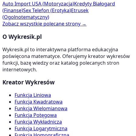
Auto Import USA
(
Motoryzacja
)
Kredyty Białogard
(
Finanse
)
Sex Telefon
(
Erotyka
)
Etrusek
(
Ogolnotematyczny
)
Zobacz wszystkie polecane strony →
O Wykresik.pl
Wykresik.pl to interaktywna platforma edukacyjna
poświęcona matematyce. Oferujemy kreator wykresów
funkcji, bazę wiedzy oraz katalog polecanych stron
internetowych.
Kreator Wykresów
Funkcja Liniowa
Funkcja Kwadratowa
Funkcja Wielomianowa
Funkcja Potęgowa
Funkcja Wykładnicza
Funkcja Logarytmiczna
Funkcja Homograficzna