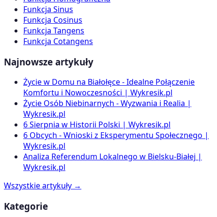
Funkcja Sinus
Funkcja Cosinus
Funkcja Tangens
Funkcja Cotangens
Najnowsze artykuły
Życie w Domu na Białołęce - Idealne Połączenie
Komfortu i Nowoczesności | Wykresik.pl
Życie Osób Niebinarnych - Wyzwania i Realia |
Wykresik.pl
6 Sierpnia w Historii Polski | Wykresik.pl
6 Obcych - Wnioski z Eksperymentu Społecznego |
Wykresik.pl
Analiza Referendum Lokalnego w Bielsku-Białej |
Wykresik.pl
Wszystkie artykuły →
Kategorie