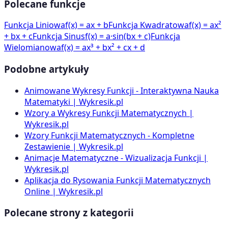
Polecane funkcje
Funkcja Liniowa
f(x) = ax + b
Funkcja Kwadratowa
f(x) = ax²
+ bx + c
Funkcja Sinus
f(x) = a·sin(bx + c)
Funkcja
Wielomianowa
f(x) = ax³ + bx² + cx + d
Podobne artykuły
Animowane Wykresy Funkcji - Interaktywna Nauka
Matematyki | Wykresik.pl
Wzory a Wykresy Funkcji Matematycznych |
Wykresik.pl
Wzory Funkcji Matematycznych - Kompletne
Zestawienie | Wykresik.pl
Animacje Matematyczne - Wizualizacja Funkcji |
Wykresik.pl
Aplikacja do Rysowania Funkcji Matematycznych
Online | Wykresik.pl
Polecane strony z kategorii