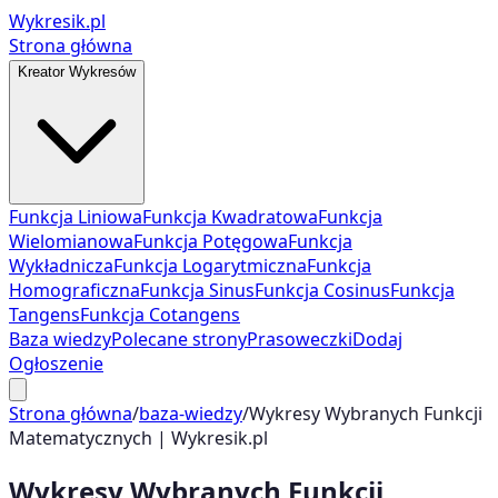
Wykresik.pl
Strona główna
Kreator Wykresów
Funkcja Liniowa
Funkcja Kwadratowa
Funkcja
Wielomianowa
Funkcja Potęgowa
Funkcja
Wykładnicza
Funkcja Logarytmiczna
Funkcja
Homograficzna
Funkcja Sinus
Funkcja Cosinus
Funkcja
Tangens
Funkcja Cotangens
Baza wiedzy
Polecane strony
Prasoweczki
Dodaj
Ogłoszenie
Strona główna
/
baza-wiedzy
/
Wykresy Wybranych Funkcji
Matematycznych | Wykresik.pl
Wykresy Wybranych Funkcji