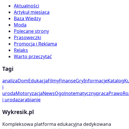
Aktualności
Artykuł miesiąca
Baza Wiedzy
Moda
Polecane strony
Prasoweczki
Promocja i Reklama
Relaks
Warto przeczytać
Tagi
analiza
Dom
Edukacja
Filmy
Finanse
Gry
Informacje
Katalog
Ku
i
uroda
Motoryzacja
News
Ogolnotematyczny
praca
Prawo
Ro
i uroda
zarabianie
Wykresik.pl
Kompleksowa platforma edukacyjna dedykowana