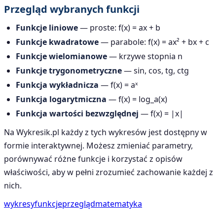
Przegląd wybranych funkcji
Funkcje liniowe
— proste: f(x) = ax + b
Funkcje kwadratowe
— parabole: f(x) = ax² + bx + c
Funkcje wielomianowe
— krzywe stopnia n
Funkcje trygonometryczne
— sin, cos, tg, ctg
Funkcja wykładnicza
— f(x) = aˣ
Funkcja logarytmiczna
— f(x) = log_a(x)
Funkcja wartości bezwzględnej
— f(x) = |x|
Na Wykresik.pl każdy z tych wykresów jest dostępny w
formie interaktywnej. Możesz zmieniać parametry,
porównywać różne funkcje i korzystać z opisów
właściwości, aby w pełni zrozumieć zachowanie każdej z
nich.
wykresy
funkcje
przegląd
matematyka