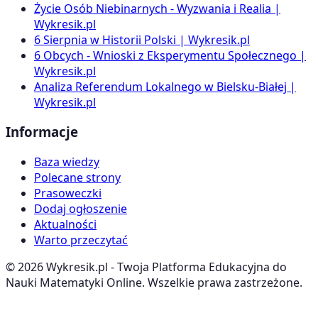
Życie Osób Niebinarnych - Wyzwania i Realia |
Wykresik.pl
6 Sierpnia w Historii Polski | Wykresik.pl
6 Obcych - Wnioski z Eksperymentu Społecznego |
Wykresik.pl
Analiza Referendum Lokalnego w Bielsku-Białej |
Wykresik.pl
Informacje
Baza wiedzy
Polecane strony
Prasoweczki
Dodaj ogłoszenie
Aktualności
Warto przeczytać
©
2026
Wykresik.pl - Twoja Platforma Edukacyjna do
Nauki Matematyki Online. Wszelkie prawa zastrzeżone.