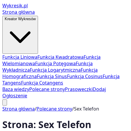
Wykresik.pl
Strona główna
Kreator Wykresów
Funkcja Liniowa
Funkcja Kwadratowa
Funkcja
Wielomianowa
Funkcja Potęgowa
Funkcja
Wykładnicza
Funkcja Logarytmiczna
Funkcja
Homograficzna
Funkcja Sinus
Funkcja Cosinus
Funkcja
Tangens
Funkcja Cotangens
Baza wiedzy
Polecane strony
Prasoweczki
Dodaj
Ogłoszenie
Strona główna
/
Polecane strony
/
Sex Telefon
Strona:
Sex Telefon