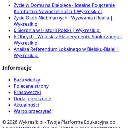
Życie w Domu na Białołęce - Idealne Połączenie
Komfortu i Nowoczesności | Wykresik.pl
Życie Osób Niebinarnych - Wyzwania i Realia |
Wykresik.pl
6 Sierpnia w Historii Polski | Wykresik.pl
6 Obcych - Wnioski z Eksperymentu Społecznego |
Wykresik.pl
Analiza Referendum Lokalnego w Bielsku-Białej |
Wykresik.pl
Informacje
Baza wiedzy
Polecane strony
Prasoweczki
Dodaj ogłoszenie
Aktualności
Warto przeczytać
©
2026
Wykresik.pl - Twoja Platforma Edukacyjna do