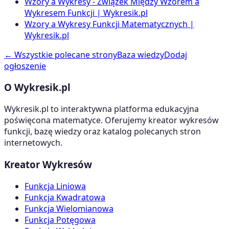
Wzory a Wykresy - Związek Między Wzorem a
Wykresem Funkcji | Wykresik.pl
Wzory a Wykresy Funkcji Matematycznych |
Wykresik.pl
← Wszystkie polecane strony
Baza wiedzy
Dodaj
ogłoszenie
O Wykresik.pl
Wykresik.pl to interaktywna platforma edukacyjna
poświęcona matematyce. Oferujemy kreator wykresów
funkcji, bazę wiedzy oraz katalog polecanych stron
internetowych.
Kreator Wykresów
Funkcja Liniowa
Funkcja Kwadratowa
Funkcja Wielomianowa
Funkcja Potęgowa