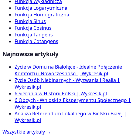
Funkcja Wykładnicza
Funkcja Logarytmiczna
Funkcja Homograficzna
Funkcja Sinus
Funkcja Cosinus
Funkcja Tangens
Funkcja Cotangens
Najnowsze artykuły
Życie w Domu na Białołęce - Idealne Połączenie
Komfortu i Nowoczesności | Wykresik.pl
Życie Osób Niebinarnych - Wyzwania i Realia |
Wykresik.pl
6 Sierpnia w Historii Polski | Wykresik.pl
6 Obcych - Wnioski z Eksperymentu Społecznego |
Wykresik.pl
Analiza Referendum Lokalnego w Bielsku-Białej |
Wykresik.pl
Wszystkie artykuły →