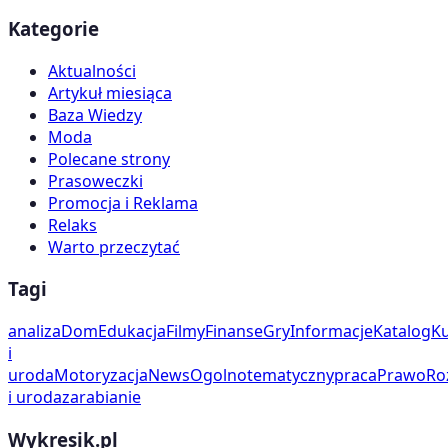
Kategorie
Aktualności
Artykuł miesiąca
Baza Wiedzy
Moda
Polecane strony
Prasoweczki
Promocja i Reklama
Relaks
Warto przeczytać
Tagi
analiza
Dom
Edukacja
Filmy
Finanse
Gry
Informacje
Katalog
Ku
i
uroda
Motoryzacja
News
Ogolnotematyczny
praca
Prawo
Ro
i uroda
zarabianie
Wykresik.pl