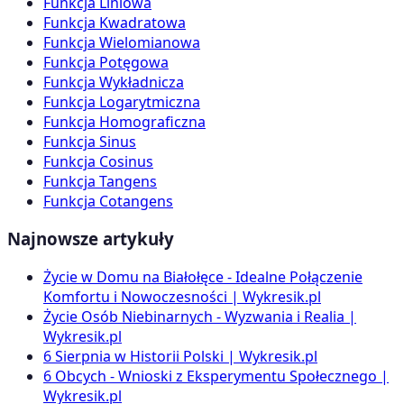
Funkcja Liniowa
Funkcja Kwadratowa
Funkcja Wielomianowa
Funkcja Potęgowa
Funkcja Wykładnicza
Funkcja Logarytmiczna
Funkcja Homograficzna
Funkcja Sinus
Funkcja Cosinus
Funkcja Tangens
Funkcja Cotangens
Najnowsze artykuły
Życie w Domu na Białołęce - Idealne Połączenie
Komfortu i Nowoczesności | Wykresik.pl
Życie Osób Niebinarnych - Wyzwania i Realia |
Wykresik.pl
6 Sierpnia w Historii Polski | Wykresik.pl
6 Obcych - Wnioski z Eksperymentu Społecznego |
Wykresik.pl