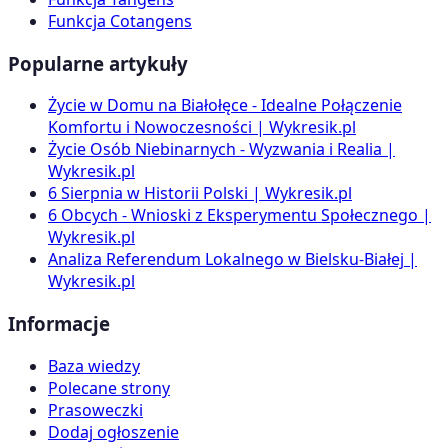
Funkcja Cotangens
Popularne artykuły
Życie w Domu na Białołęce - Idealne Połączenie
Komfortu i Nowoczesności | Wykresik.pl
Życie Osób Niebinarnych - Wyzwania i Realia |
Wykresik.pl
6 Sierpnia w Historii Polski | Wykresik.pl
6 Obcych - Wnioski z Eksperymentu Społecznego |
Wykresik.pl
Analiza Referendum Lokalnego w Bielsku-Białej |
Wykresik.pl
Informacje
Baza wiedzy
Polecane strony
Prasoweczki
Dodaj ogłoszenie