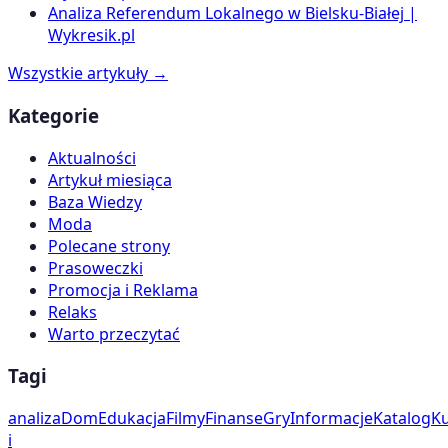
Analiza Referendum Lokalnego w Bielsku-Białej |
Wykresik.pl
Wszystkie artykuły →
Kategorie
Aktualności
Artykuł miesiąca
Baza Wiedzy
Moda
Polecane strony
Prasoweczki
Promocja i Reklama
Relaks
Warto przeczytać
Tagi
analiza
Dom
Edukacja
Filmy
Finanse
Gry
Informacje
Katalog
Ku
i