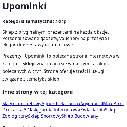
Upominki
Kategoria tematyczna:
sklep
Sklep z oryginalnymi prezentami na każdą okazję.
Personalizowane gadżety, vouchery na przeżycia i
eleganckie zestawy upominkowe.
Prezenty i Upominki
to polecana strona internetowa w
kategorii
sklep
, znajdująca się w naszym katalogu
polecanych witryn. Strona oferuje treści i usługi
związane z tematyką
sklep
.
Inne strony w tej kategorii
Sklep Internetowy
Agnes Elektromax
Anycubic 4Max Pro -
Drukarka 3D
Księgarnia Internetowa
Kwiaciarnia
Sklep
Zoologiczny
Sklep Sportowy
Sklep Budowlany