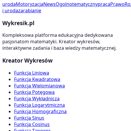
uroda
Motoryzacja
News
Ogolnotematyczny
praca
Prawo
Ro
i uroda
zarabianie
Wykresik.pl
Kompleksowa platforma edukacyjna dedykowana
pasjonatom matematyki. Kreator wykresów,
interaktywne zadania i baza wiedzy matematycznej.
Kreator Wykresów
Funkcja Liniowa
Funkcja Kwadratowa
Funkcja Wielomianowa
Funkcja Potęgowa
Funkcja Wykładnicza
Funkcja Logarytmiczna
Funkcja Homograficzna
Funkcja Sinus
Funkcja Cosinus
Funkcja Tangens