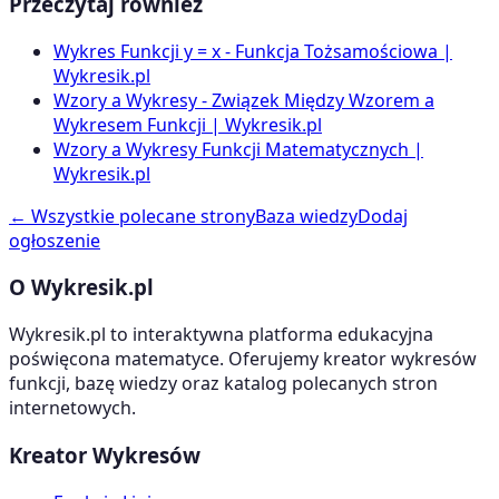
Przeczytaj również
Wykres Funkcji y = x - Funkcja Tożsamościowa |
Wykresik.pl
Wzory a Wykresy - Związek Między Wzorem a
Wykresem Funkcji | Wykresik.pl
Wzory a Wykresy Funkcji Matematycznych |
Wykresik.pl
← Wszystkie polecane strony
Baza wiedzy
Dodaj
ogłoszenie
O Wykresik.pl
Wykresik.pl to interaktywna platforma edukacyjna
poświęcona matematyce. Oferujemy kreator wykresów
funkcji, bazę wiedzy oraz katalog polecanych stron
internetowych.
Kreator Wykresów