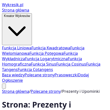
Wykresik.pl
Strona główna
Kreator Wykresów
Funkcja Liniowa
Funkcja Kwadratowa
Funkcja
Wielomianowa
Funkcja Potęgowa
Funkcja
Wykładnicza
Funkcja Logarytmiczna
Funkcja
Homograficzna
Funkcja Sinus
Funkcja Cosinus
Funkcja
Tangens
Funkcja Cotangens
Baza wiedzy
Polecane strony
Prasoweczki
Dodaj
Ogłoszenie
Strona główna
/
Polecane strony
/
Prezenty i Upominki
Strona:
Prezenty i