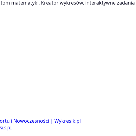
m matematyki. Kreator wykresów, interaktywne zadania i
ortu i Nowoczesności | Wykresik.pl
ik.pl