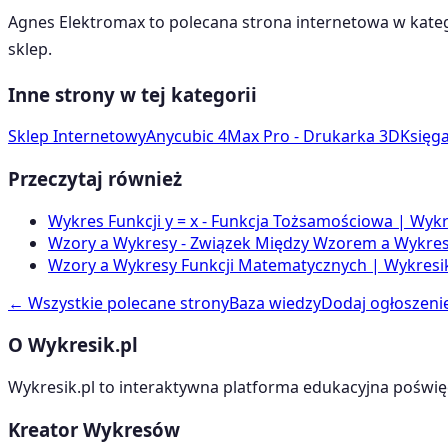
Agnes Elektromax
to polecana strona internetowa w kate
sklep
.
Inne strony w tej kategorii
Sklep Internetowy
Anycubic 4Max Pro - Drukarka 3D
Księg
Przeczytaj również
Wykres Funkcji y = x - Funkcja Tożsamościowa | Wykr
Wzory a Wykresy - Związek Między Wzorem a Wykrese
Wzory a Wykresy Funkcji Matematycznych | Wykresik
← Wszystkie polecane strony
Baza wiedzy
Dodaj ogłoszeni
O Wykresik.pl
Wykresik.pl to interaktywna platforma edukacyjna poświę
Kreator Wykresów