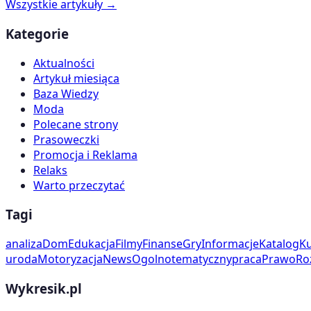
Wszystkie artykuły →
Kategorie
Aktualności
Artykuł miesiąca
Baza Wiedzy
Moda
Polecane strony
Prasoweczki
Promocja i Reklama
Relaks
Warto przeczytać
Tagi
analiza
Dom
Edukacja
Filmy
Finanse
Gry
Informacje
Katalog
Ku
uroda
Motoryzacja
News
Ogolnotematyczny
praca
Prawo
Ro
Wykresik.pl