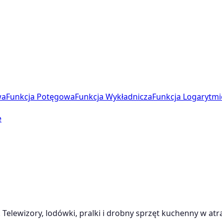
wa
Funkcja Potęgowa
Funkcja Wykładnicza
Funkcja Logarytmi
e
 Telewizory, lodówki, pralki i drobny sprzęt kuchenny w atr