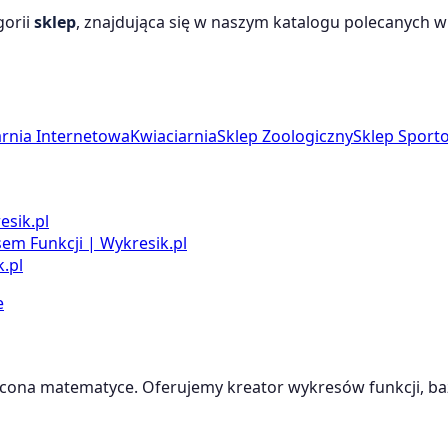
gorii
sklep
, znajdująca się w naszym katalogu polecanych wit
arnia Internetowa
Kwiaciarnia
Sklep Zoologiczny
Sklep Sport
esik.pl
m Funkcji | Wykresik.pl
.pl
e
cona matematyce. Oferujemy kreator wykresów funkcji, baz