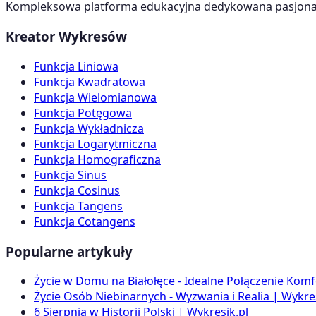
Kompleksowa platforma edukacyjna dedykowana pasjonato
Kreator Wykresów
Funkcja Liniowa
Funkcja Kwadratowa
Funkcja Wielomianowa
Funkcja Potęgowa
Funkcja Wykładnicza
Funkcja Logarytmiczna
Funkcja Homograficzna
Funkcja Sinus
Funkcja Cosinus
Funkcja Tangens
Funkcja Cotangens
Popularne artykuły
Życie w Domu na Białołęce - Idealne Połączenie Komf
Życie Osób Niebinarnych - Wyzwania i Realia | Wykres
6 Sierpnia w Historii Polski | Wykresik.pl