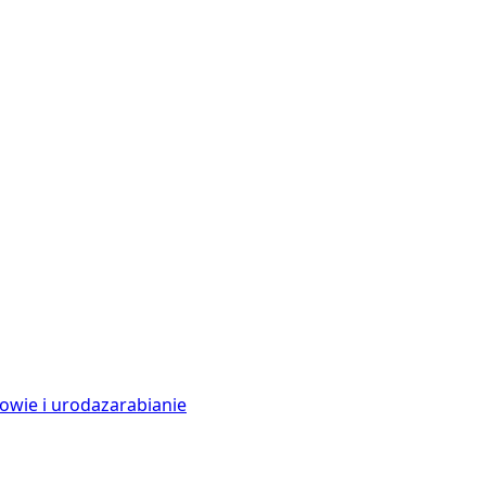
owie i uroda
zarabianie