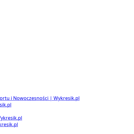
ortu i Nowoczesności | Wykresik.pl
ik.pl
ykresik.pl
resik.pl