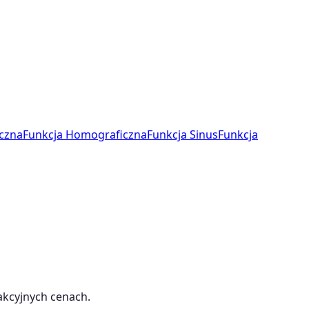
czna
Funkcja Homograficzna
Funkcja Sinus
Funkcja
akcyjnych cenach.