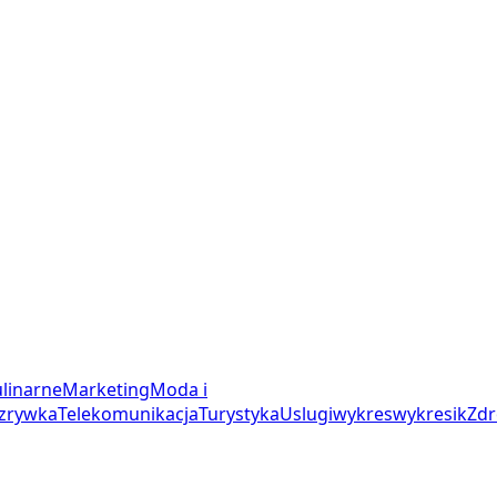
linarne
Marketing
Moda i
zrywka
Telekomunikacja
Turystyka
Uslugi
wykres
wykresik
Zdr