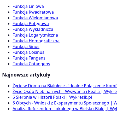
Funkcja Liniowa
Funkcja Kwadratowa
Funkcja Wielomianowa
Funkcja Potęgowa
Funkcja Wykładnicza
Funkcja Logarytmiczna
Funkcja Homograficzna
Funkcja Sinus
Funkcja Cosinus
Funkcja Tangens
Funkcja Cotangens
Najnowsze artykuły
Życie w Domu na Białołęce - Idealne Połączenie Komf
Życie Osób Niebinarnych - Wyzwania i Realia | Wykres
6 Sierpnia w Historii Polski | Wykresik.pl
6 Obcych - Wnioski z Eksperymentu Społecznego | W
Analiza Referendum Lokalnego w Bielsku-Białej | Wyk