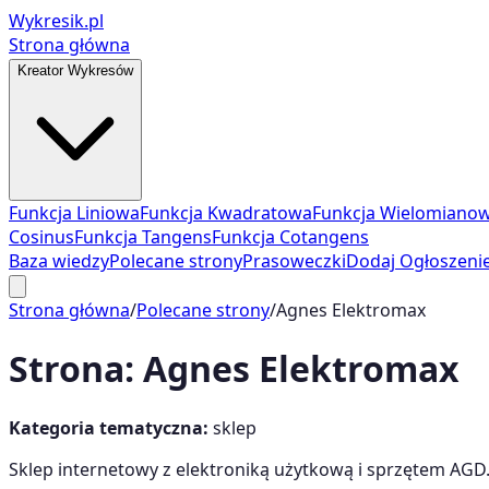
Wykresik.pl
Strona główna
Kreator Wykresów
Funkcja Liniowa
Funkcja Kwadratowa
Funkcja Wielomiano
Cosinus
Funkcja Tangens
Funkcja Cotangens
Baza wiedzy
Polecane strony
Prasoweczki
Dodaj Ogłoszeni
Strona główna
/
Polecane strony
/
Agnes Elektromax
Strona:
Agnes Elektromax
Kategoria tematyczna:
sklep
Sklep internetowy z elektroniką użytkową i sprzętem AGD.