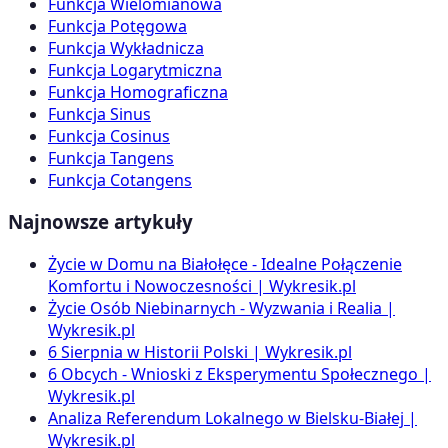
Funkcja Wielomianowa
Funkcja Potęgowa
Funkcja Wykładnicza
Funkcja Logarytmiczna
Funkcja Homograficzna
Funkcja Sinus
Funkcja Cosinus
Funkcja Tangens
Funkcja Cotangens
Najnowsze artykuły
Życie w Domu na Białołęce - Idealne Połączenie
Komfortu i Nowoczesności | Wykresik.pl
Życie Osób Niebinarnych - Wyzwania i Realia |
Wykresik.pl
6 Sierpnia w Historii Polski | Wykresik.pl
6 Obcych - Wnioski z Eksperymentu Społecznego |
Wykresik.pl
Analiza Referendum Lokalnego w Bielsku-Białej |
Wykresik.pl