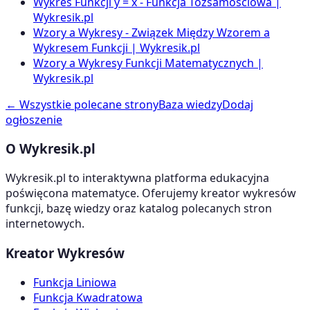
Wykres Funkcji y = x - Funkcja Tożsamościowa |
Wykresik.pl
Wzory a Wykresy - Związek Między Wzorem a
Wykresem Funkcji | Wykresik.pl
Wzory a Wykresy Funkcji Matematycznych |
Wykresik.pl
← Wszystkie polecane strony
Baza wiedzy
Dodaj
ogłoszenie
O Wykresik.pl
Wykresik.pl to interaktywna platforma edukacyjna
poświęcona matematyce. Oferujemy kreator wykresów
funkcji, bazę wiedzy oraz katalog polecanych stron
internetowych.
Kreator Wykresów
Funkcja Liniowa
Funkcja Kwadratowa