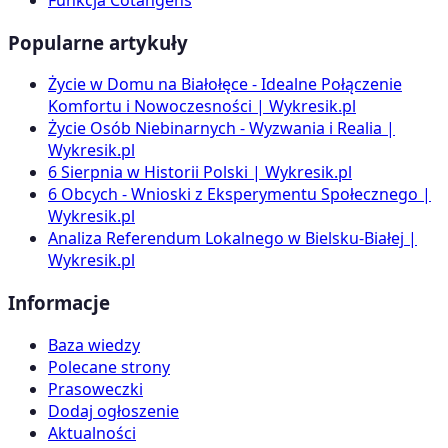
Popularne artykuły
Życie w Domu na Białołęce - Idealne Połączenie
Komfortu i Nowoczesności | Wykresik.pl
Życie Osób Niebinarnych - Wyzwania i Realia |
Wykresik.pl
6 Sierpnia w Historii Polski | Wykresik.pl
6 Obcych - Wnioski z Eksperymentu Społecznego |
Wykresik.pl
Analiza Referendum Lokalnego w Bielsku-Białej |
Wykresik.pl
Informacje
Baza wiedzy
Polecane strony
Prasoweczki
Dodaj ogłoszenie
Aktualności