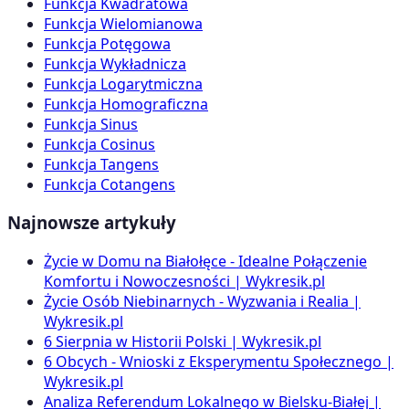
Funkcja Kwadratowa
Funkcja Wielomianowa
Funkcja Potęgowa
Funkcja Wykładnicza
Funkcja Logarytmiczna
Funkcja Homograficzna
Funkcja Sinus
Funkcja Cosinus
Funkcja Tangens
Funkcja Cotangens
Najnowsze artykuły
Życie w Domu na Białołęce - Idealne Połączenie
Komfortu i Nowoczesności | Wykresik.pl
Życie Osób Niebinarnych - Wyzwania i Realia |
Wykresik.pl
6 Sierpnia w Historii Polski | Wykresik.pl
6 Obcych - Wnioski z Eksperymentu Społecznego |
Wykresik.pl
Analiza Referendum Lokalnego w Bielsku-Białej |