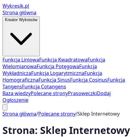
Wykresik.pl
Strona główna
Kreator Wykresów
Funkcja Liniowa
Funkcja Kwadratowa
Funkcja
Wielomianowa
Funkcja Potęgowa
Funkcja
Wykładnicza
Funkcja Logarytmiczna
Funkcja
Homograficzna
Funkcja Sinus
Funkcja Cosinus
Funkcja
Tangens
Funkcja Cotangens
Baza wiedzy
Polecane strony
Prasoweczki
Dodaj
Ogłoszenie
Strona główna
/
Polecane strony
/
Sklep Internetowy
Strona:
Sklep Internetowy