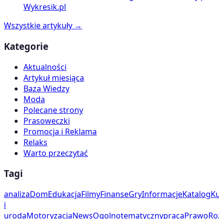
Wykresik.pl
Wszystkie artykuły →
Kategorie
Aktualności
Artykuł miesiąca
Baza Wiedzy
Moda
Polecane strony
Prasoweczki
Promocja i Reklama
Relaks
Warto przeczytać
Tagi
analiza
Dom
Edukacja
Filmy
Finanse
Gry
Informacje
Katalog
Ku
i
uroda
Motoryzacja
News
Ogolnotematyczny
praca
Prawo
Ro