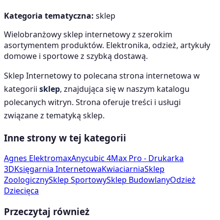
Kategoria tematyczna:
sklep
Wielobranżowy sklep internetowy z szerokim
asortymentem produktów. Elektronika, odzież, artykuły
domowe i sportowe z szybką dostawą.
Sklep Internetowy
to polecana strona internetowa w
kategorii
sklep
, znajdująca się w naszym katalogu
polecanych witryn. Strona oferuje treści i usługi
związane z tematyką
sklep
.
Inne strony w tej kategorii
Agnes Elektromax
Anycubic 4Max Pro - Drukarka
3D
Księgarnia Internetowa
Kwiaciarnia
Sklep
Zoologiczny
Sklep Sportowy
Sklep Budowlany
Odzież
Dziecięca
Przeczytaj również