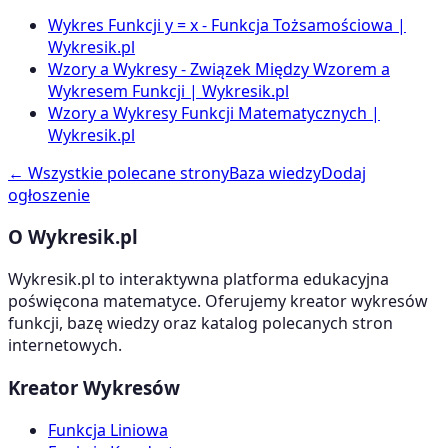
Wykres Funkcji y = x - Funkcja Tożsamościowa |
Wykresik.pl
Wzory a Wykresy - Związek Między Wzorem a
Wykresem Funkcji | Wykresik.pl
Wzory a Wykresy Funkcji Matematycznych |
Wykresik.pl
← Wszystkie polecane strony
Baza wiedzy
Dodaj
ogłoszenie
O Wykresik.pl
Wykresik.pl to interaktywna platforma edukacyjna
poświęcona matematyce. Oferujemy kreator wykresów
funkcji, bazę wiedzy oraz katalog polecanych stron
internetowych.
Kreator Wykresów
Funkcja Liniowa