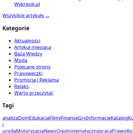
Wykresik.pl
Wszystkie artykuły →
Kategorie
Aktualności
Artykuł miesiąca
Baza Wiedzy
Moda
Polecane strony
Prasoweczki
Promocja i Reklama
Relaks
Warto przeczytać
Tagi
analiza
Dom
Edukacja
Filmy
Finanse
Gry
Informacje
Katalog
Ku
i
uroda
Motoryzacja
News
Ogolnotematyczny
praca
Prawo
Ro