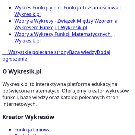
Wykres Funkcji y = x - Funkcja Tożsamościowa |
Wykresik.pl
Wzory a Wykresy - Związek Między Wzorem a
Wykresem Funkcji | Wykresik.pl
Wzory a Wykresy Funkcji Matematycznych |
Wykresik.pl
← Wszystkie polecane strony
Baza wiedzy
Dodaj
ogłoszenie
O Wykresik.pl
Wykresik.pl to interaktywna platforma edukacyjna
poświęcona matematyce. Oferujemy kreator wykresów
funkcji, bazę wiedzy oraz katalog polecanych stron
internetowych.
Kreator Wykresów
Funkcja Liniowa