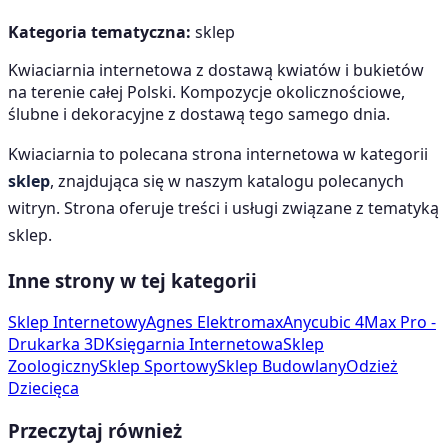
Kategoria tematyczna:
sklep
Kwiaciarnia internetowa z dostawą kwiatów i bukietów
na terenie całej Polski. Kompozycje okolicznościowe,
ślubne i dekoracyjne z dostawą tego samego dnia.
Kwiaciarnia
to polecana strona internetowa w kategorii
sklep
, znajdująca się w naszym katalogu polecanych
witryn. Strona oferuje treści i usługi związane z tematyką
sklep
.
Inne strony w tej kategorii
Sklep Internetowy
Agnes Elektromax
Anycubic 4Max Pro -
Drukarka 3D
Księgarnia Internetowa
Sklep
Zoologiczny
Sklep Sportowy
Sklep Budowlany
Odzież
Dziecięca
Przeczytaj również