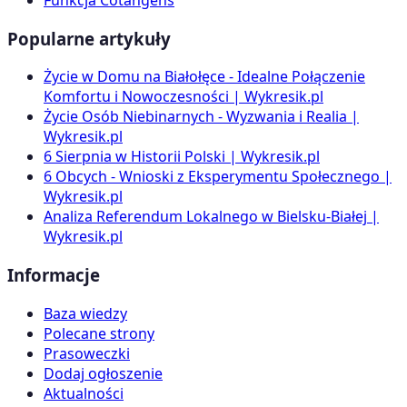
Popularne artykuły
Życie w Domu na Białołęce - Idealne Połączenie
Komfortu i Nowoczesności | Wykresik.pl
Życie Osób Niebinarnych - Wyzwania i Realia |
Wykresik.pl
6 Sierpnia w Historii Polski | Wykresik.pl
6 Obcych - Wnioski z Eksperymentu Społecznego |
Wykresik.pl
Analiza Referendum Lokalnego w Bielsku-Białej |
Wykresik.pl
Informacje
Baza wiedzy
Polecane strony
Prasoweczki
Dodaj ogłoszenie
Aktualności