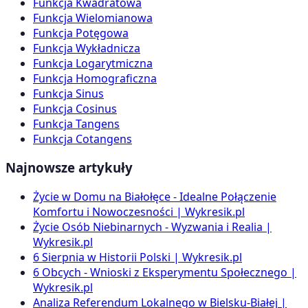
Funkcja Kwadratowa
Funkcja Wielomianowa
Funkcja Potęgowa
Funkcja Wykładnicza
Funkcja Logarytmiczna
Funkcja Homograficzna
Funkcja Sinus
Funkcja Cosinus
Funkcja Tangens
Funkcja Cotangens
Najnowsze artykuły
Życie w Domu na Białołęce - Idealne Połączenie
Komfortu i Nowoczesności | Wykresik.pl
Życie Osób Niebinarnych - Wyzwania i Realia |
Wykresik.pl
6 Sierpnia w Historii Polski | Wykresik.pl
6 Obcych - Wnioski z Eksperymentu Społecznego |
Wykresik.pl
Analiza Referendum Lokalnego w Bielsku-Białej |