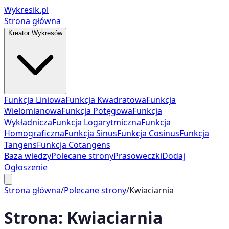
Wykresik.pl
Strona główna
Kreator Wykresów
Funkcja Liniowa
Funkcja Kwadratowa
Funkcja
Wielomianowa
Funkcja Potęgowa
Funkcja
Wykładnicza
Funkcja Logarytmiczna
Funkcja
Homograficzna
Funkcja Sinus
Funkcja Cosinus
Funkcja
Tangens
Funkcja Cotangens
Baza wiedzy
Polecane strony
Prasoweczki
Dodaj
Ogłoszenie
Strona główna
/
Polecane strony
/
Kwiaciarnia
Strona:
Kwiaciarnia