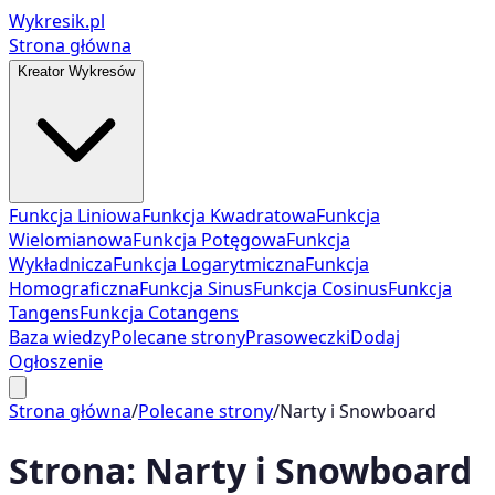
Wykresik.pl
Strona główna
Kreator Wykresów
Funkcja Liniowa
Funkcja Kwadratowa
Funkcja
Wielomianowa
Funkcja Potęgowa
Funkcja
Wykładnicza
Funkcja Logarytmiczna
Funkcja
Homograficzna
Funkcja Sinus
Funkcja Cosinus
Funkcja
Tangens
Funkcja Cotangens
Baza wiedzy
Polecane strony
Prasoweczki
Dodaj
Ogłoszenie
Strona główna
/
Polecane strony
/
Narty i Snowboard
Strona:
Narty i Snowboard