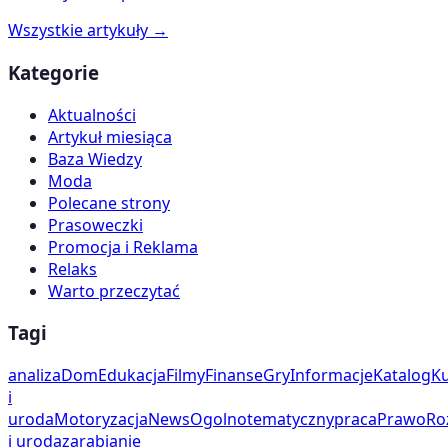
Wszystkie artykuły →
Kategorie
Aktualności
Artykuł miesiąca
Baza Wiedzy
Moda
Polecane strony
Prasoweczki
Promocja i Reklama
Relaks
Warto przeczytać
Tagi
analiza
Dom
Edukacja
Filmy
Finanse
Gry
Informacje
Katalog
Ku
i
uroda
Motoryzacja
News
Ogolnotematyczny
praca
Prawo
Ro
i uroda
zarabianie