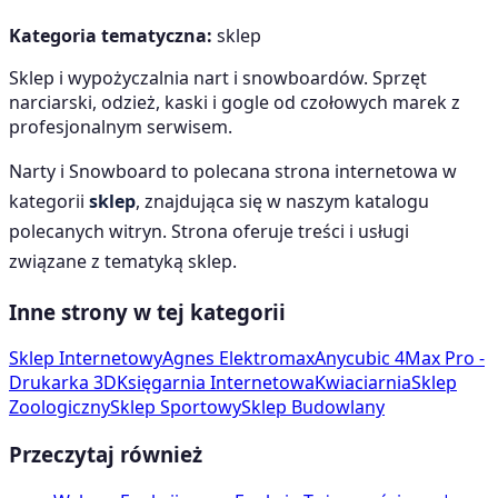
Kategoria tematyczna:
sklep
Sklep i wypożyczalnia nart i snowboardów. Sprzęt
narciarski, odzież, kaski i gogle od czołowych marek z
profesjonalnym serwisem.
Narty i Snowboard
to polecana strona internetowa w
kategorii
sklep
, znajdująca się w naszym katalogu
polecanych witryn. Strona oferuje treści i usługi
związane z tematyką
sklep
.
Inne strony w tej kategorii
Sklep Internetowy
Agnes Elektromax
Anycubic 4Max Pro -
Drukarka 3D
Księgarnia Internetowa
Kwiaciarnia
Sklep
Zoologiczny
Sklep Sportowy
Sklep Budowlany
Przeczytaj również