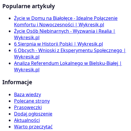
Popularne artykuły
Życie w Domu na Białołęce - Idealne Połączenie
Komfortu i Nowoczesności | Wykresik.pl
Życie Osób Niebinarnych - Wyzwania i Realia |
Wykresik.pl
6 Sierpnia w Historii Polski | Wykresik.pl
6 Obcych - Wnioski z Eksperymentu Społecznego |
Wykresik.pl
Analiza Referendum Lokalnego w Bielsku-Białej |
Wykresik.pl
Informacje
Baza wiedzy
Polecane strony
Prasoweczki
Dodaj ogłoszenie
Aktualności
Warto przeczytać