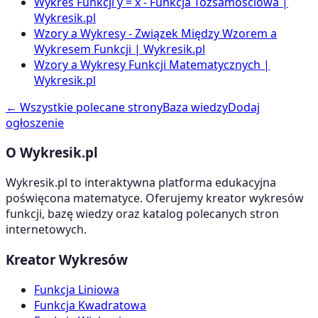
Wykres Funkcji y = x - Funkcja Tożsamościowa |
Wykresik.pl
Wzory a Wykresy - Związek Między Wzorem a
Wykresem Funkcji | Wykresik.pl
Wzory a Wykresy Funkcji Matematycznych |
Wykresik.pl
← Wszystkie polecane strony
Baza wiedzy
Dodaj
ogłoszenie
O Wykresik.pl
Wykresik.pl to interaktywna platforma edukacyjna
poświęcona matematyce. Oferujemy kreator wykresów
funkcji, bazę wiedzy oraz katalog polecanych stron
internetowych.
Kreator Wykresów
Funkcja Liniowa
Funkcja Kwadratowa