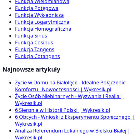
Funkcja Wielomianowa
Funkcja Potęgowa
Funkcja Wykładnicza
Funkcja Logarytmiczna
Funkcja Homograficzna
Funkcja Sinus
Funkcja Cosinus
Funkcja Tangens
Funkcja Cotangens
Najnowsze artykuły
Życie w Domu na Białołęce - Idealne Połączenie
Komfortu i Nowoczesności | Wykresik.pl
Życie Osób Niebinarnych - Wyzwania i Realia |
Wykresik.pl
6 Sierpnia w Historii Polski | Wykresik.pl
6 Obcych - Wnioski z Eksperymentu Społecznego |
Wykresik.pl
Analiza Referendum Lokalnego w Bielsku-Białej |
Wykresik.pl