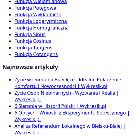
Funkcja Wielomianowa
Funkcja Potęgowa
Funkcja Wykładnicza
Funkcja Logarytmiczna
Funkcja Homograficzna
Funkcja Sinus
Funkcja Cosinus
Funkcja Tangens
Funkcja Cotangens
Najnowsze artykuły
Życie w Domu na Białołęce - Idealne Połączenie
Komfortu i Nowoczesności | Wykresik.pl
Życie Osób Niebinarnych - Wyzwania i Realia |
Wykresik.pl
6 Sierpnia w Historii Polski | Wykresik.pl
6 Obcych - Wnioski z Eksperymentu Społecznego |
Wykresik.pl
Analiza Referendum Lokalnego w Bielsku-Białej |
Wykresik.pl