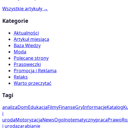
Wszystkie artykuły →
Kategorie
Aktualności
Artykuł miesiąca
Baza Wiedzy
Moda
Polecane strony
Prasoweczki
Promocja i Reklama
Relaks
Warto przeczytać
Tagi
analiza
Dom
Edukacja
Filmy
Finanse
Gry
Informacje
Katalog
Ku
i
uroda
Motoryzacja
News
Ogolnotematyczny
praca
Prawo
Ro
i uroda
zarabianie