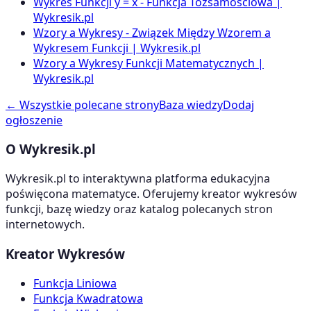
Wykres Funkcji y = x - Funkcja Tożsamościowa |
Wykresik.pl
Wzory a Wykresy - Związek Między Wzorem a
Wykresem Funkcji | Wykresik.pl
Wzory a Wykresy Funkcji Matematycznych |
Wykresik.pl
← Wszystkie polecane strony
Baza wiedzy
Dodaj
ogłoszenie
O Wykresik.pl
Wykresik.pl to interaktywna platforma edukacyjna
poświęcona matematyce. Oferujemy kreator wykresów
funkcji, bazę wiedzy oraz katalog polecanych stron
internetowych.
Kreator Wykresów
Funkcja Liniowa
Funkcja Kwadratowa