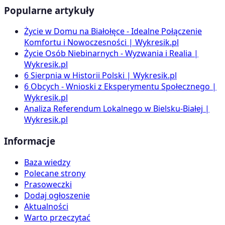
Popularne artykuły
Życie w Domu na Białołęce - Idealne Połączenie
Komfortu i Nowoczesności | Wykresik.pl
Życie Osób Niebinarnych - Wyzwania i Realia |
Wykresik.pl
6 Sierpnia w Historii Polski | Wykresik.pl
6 Obcych - Wnioski z Eksperymentu Społecznego |
Wykresik.pl
Analiza Referendum Lokalnego w Bielsku-Białej |
Wykresik.pl
Informacje
Baza wiedzy
Polecane strony
Prasoweczki
Dodaj ogłoszenie
Aktualności
Warto przeczytać