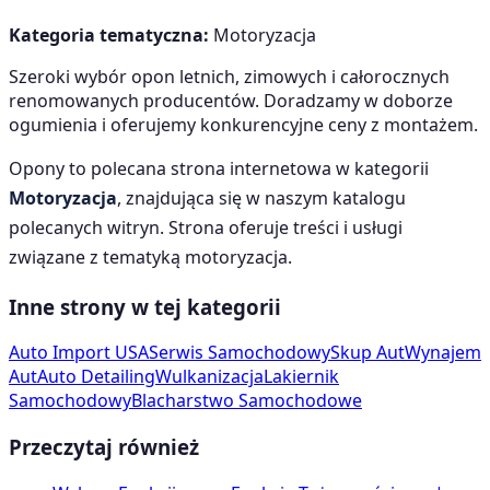
Kategoria tematyczna:
Motoryzacja
Szeroki wybór opon letnich, zimowych i całorocznych
renomowanych producentów. Doradzamy w doborze
ogumienia i oferujemy konkurencyjne ceny z montażem.
Opony
to polecana strona internetowa w kategorii
Motoryzacja
, znajdująca się w naszym katalogu
polecanych witryn. Strona oferuje treści i usługi
związane z tematyką
motoryzacja
.
Inne strony w tej kategorii
Auto Import USA
Serwis Samochodowy
Skup Aut
Wynajem
Aut
Auto Detailing
Wulkanizacja
Lakiernik
Samochodowy
Blacharstwo Samochodowe
Przeczytaj również