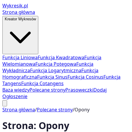
Wykresik.pl
Strona główna
Kreator Wykresów
Funkcja Liniowa
Funkcja Kwadratowa
Funkcja
Wielomianowa
Funkcja Potęgowa
Funkcja
Wykładnicza
Funkcja Logarytmiczna
Funkcja
Homograficzna
Funkcja Sinus
Funkcja Cosinus
Funkcja
Tangens
Funkcja Cotangens
Baza wiedzy
Polecane strony
Prasoweczki
Dodaj
Ogłoszenie
Strona główna
/
Polecane strony
/
Opony
Strona:
Opony