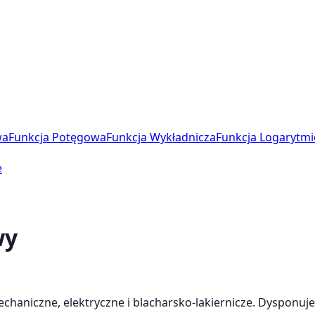
wa
Funkcja Potęgowa
Funkcja Wykładnicza
Funkcja Logarytmi
e
wy
chaniczne, elektryczne i blacharsko-lakiernicze. Dyspon