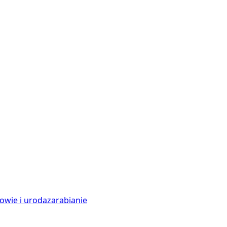
owie i uroda
zarabianie