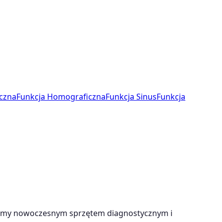
czna
Funkcja Homograficzna
Funkcja Sinus
Funkcja
ujemy nowoczesnym sprzętem diagnostycznym i