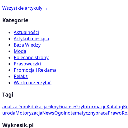
Wszystkie artykuły →
Kategorie
Aktualności
Artykuł miesiąca
Baza Wiedzy
Moda
Polecane strony
Prasoweczki
Promocja i Reklama
Relaks
Warto przeczytać
Tagi
analiza
Dom
Edukacja
Filmy
Finanse
Gry
Informacje
Katalog
Ku
uroda
Motoryzacja
News
Ogolnotematyczny
praca
Prawo
Ro
Wykresik.pl