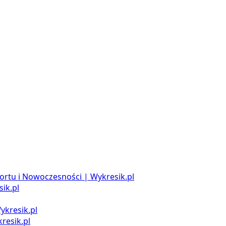
ortu i Nowoczesności | Wykresik.pl
ik.pl
ykresik.pl
resik.pl