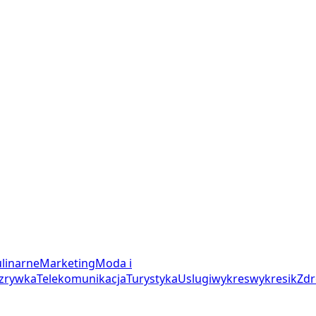
linarne
Marketing
Moda i
zrywka
Telekomunikacja
Turystyka
Uslugi
wykres
wykresik
Zdr