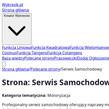
Wykresik.pl
Strona główna
Kreator Wykresów
Funkcja Liniowa
Funkcja Kwadratowa
Funkcja Wielomiano
Cosinus
Funkcja Tangens
Funkcja Cotangens
Baza wiedzy
Polecane strony
Prasoweczki
Dodaj Ogłoszeni
Strona główna
/
Polecane strony
/
Serwis Samochodowy
Strona:
Serwis Samochodo
Kategoria tematyczna:
Motoryzacja
Profesjonalny serwis samochodowy oferujący naprawy me