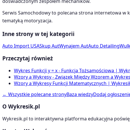
doświadczonym zespołem mechaników.
Serwis Samochodowy
to polecana strona internetowa w k
tematyką
motoryzacja
.
Inne strony w tej kategorii
Auto Import USA
Skup Aut
Wynajem Aut
Auto Detailing
Wulk
Przeczytaj również
Wykres Funkcji y = x - Funkcja Tożsamościowa | Wykr
Wzory a Wykresy - Związek Między Wzorem a Wykrese
Wzory a Wykresy Funkcji Matematycznych | Wykresik
← Wszystkie polecane strony
Baza wiedzy
Dodaj ogłoszeni
O Wykresik.pl
Wykresik.pl to interaktywna platforma edukacyjna poświę