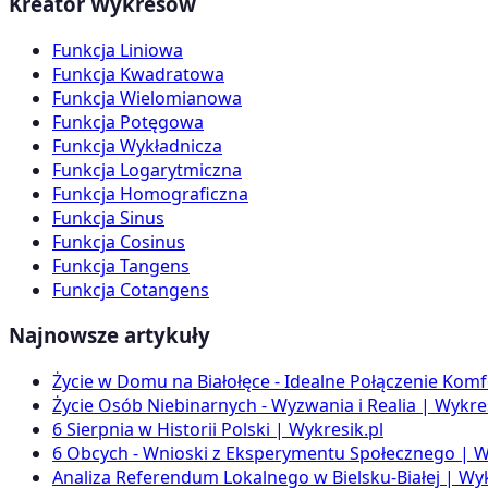
Kreator Wykresów
Funkcja Liniowa
Funkcja Kwadratowa
Funkcja Wielomianowa
Funkcja Potęgowa
Funkcja Wykładnicza
Funkcja Logarytmiczna
Funkcja Homograficzna
Funkcja Sinus
Funkcja Cosinus
Funkcja Tangens
Funkcja Cotangens
Najnowsze artykuły
Życie w Domu na Białołęce - Idealne Połączenie Komf
Życie Osób Niebinarnych - Wyzwania i Realia | Wykres
6 Sierpnia w Historii Polski | Wykresik.pl
6 Obcych - Wnioski z Eksperymentu Społecznego | W
Analiza Referendum Lokalnego w Bielsku-Białej | Wyk