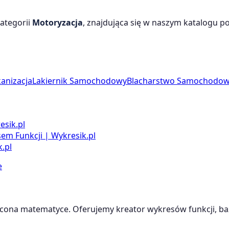
ategorii
Motoryzacja
, znajdująca się w naszym katalogu pol
anizacja
Lakiernik Samochodowy
Blacharstwo Samochodo
esik.pl
m Funkcji | Wykresik.pl
.pl
e
cona matematyce. Oferujemy kreator wykresów funkcji, baz