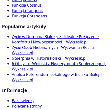
Funkcja Cosinus
Funkcja Tangens
Funkcja Cotangens
Popularne artykuły
Życie w Domu na Białołęce - Idealne Połączenie
Komfortu i Nowoczesności | Wykresik.pl
Życie Osób Niebinarnych - Wyzwania i Realia |
Wykresik.pl
6 Sierpnia w Historii Polski | Wykresik.pl
6 Obcych - Wnioski z Eksperymentu Społecznego |
Wykresik.pl
Analiza Referendum Lokalnego w Bielsku-Białej |
Wykresik.pl
Informacje
Baza wiedzy
Polecane strony