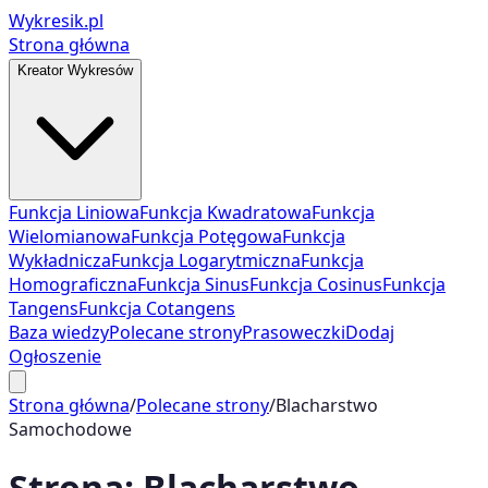
Wykresik.pl
Strona główna
Kreator Wykresów
Funkcja Liniowa
Funkcja Kwadratowa
Funkcja
Wielomianowa
Funkcja Potęgowa
Funkcja
Wykładnicza
Funkcja Logarytmiczna
Funkcja
Homograficzna
Funkcja Sinus
Funkcja Cosinus
Funkcja
Tangens
Funkcja Cotangens
Baza wiedzy
Polecane strony
Prasoweczki
Dodaj
Ogłoszenie
Strona główna
/
Polecane strony
/
Blacharstwo
Samochodowe
Strona:
Blacharstwo