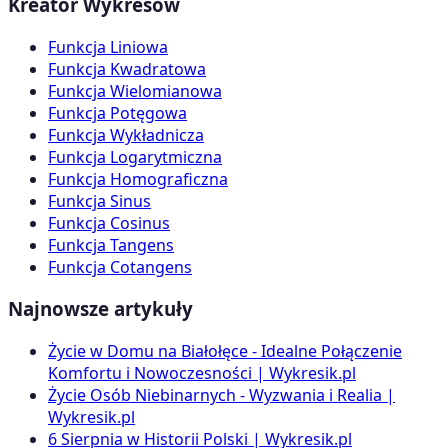
Kreator Wykresów
Funkcja Liniowa
Funkcja Kwadratowa
Funkcja Wielomianowa
Funkcja Potęgowa
Funkcja Wykładnicza
Funkcja Logarytmiczna
Funkcja Homograficzna
Funkcja Sinus
Funkcja Cosinus
Funkcja Tangens
Funkcja Cotangens
Najnowsze artykuły
Życie w Domu na Białołęce - Idealne Połączenie
Komfortu i Nowoczesności | Wykresik.pl
Życie Osób Niebinarnych - Wyzwania i Realia |
Wykresik.pl
6 Sierpnia w Historii Polski | Wykresik.pl