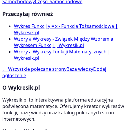
Samochodowy
Części Samochodowe
Przeczytaj również
Wykres Funkcji y = x - Funkcja Tożsamościowa |
Wykresik.pl
Wzory a Wykresy - Związek Między Wzorem a
Wykresem Funkcji | Wykresik.pl
Wzory a Wykresy Funkcji Matematycznych |
Wykresik.pl
← Wszystkie polecane strony
Baza wiedzy
Dodaj
ogłoszenie
O Wykresik.pl
Wykresik.pl to interaktywna platforma edukacyjna
poświęcona matematyce. Oferujemy kreator wykresów
funkcji, bazę wiedzy oraz katalog polecanych stron
internetowych.