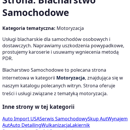
Samochodowe
Kategoria tematyczna:
Motoryzacja
Usługi blacharskie dla samochodów osobowych i
dostawczych. Naprawiamy uszkodzenia powypadkowe,
prostujemy karoserie i usuwamy wgniecenia metodą
PDR.
Blacharstwo Samochodowe
to polecana strona
internetowa w kategorii
Motoryzacja
, znajdująca się w
naszym katalogu polecanych witryn. Strona oferuje
treści i usługi związane z tematyką
motoryzacja
.
Inne strony w tej kategorii
Auto Import USA
Serwis Samochodowy
Skup Aut
Wynajem
Aut
Auto Detailing
Wulkanizacja
Lakiernik