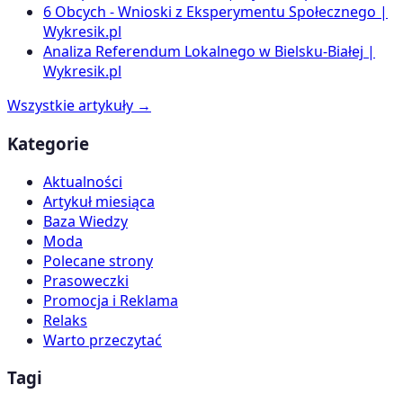
6 Obcych - Wnioski z Eksperymentu Społecznego |
Wykresik.pl
Analiza Referendum Lokalnego w Bielsku-Białej |
Wykresik.pl
Wszystkie artykuły →
Kategorie
Aktualności
Artykuł miesiąca
Baza Wiedzy
Moda
Polecane strony
Prasoweczki
Promocja i Reklama
Relaks
Warto przeczytać
Tagi