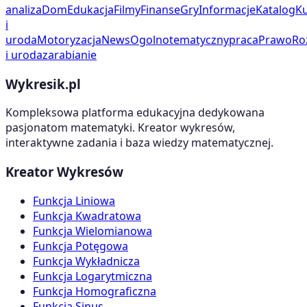
analiza
Dom
Edukacja
Filmy
Finanse
Gry
Informacje
Katalog
Ku
i
uroda
Motoryzacja
News
Ogolnotematyczny
praca
Prawo
Ro
i uroda
zarabianie
Wykresik.pl
Kompleksowa platforma edukacyjna dedykowana
pasjonatom matematyki. Kreator wykresów,
interaktywne zadania i baza wiedzy matematycznej.
Kreator Wykresów
Funkcja Liniowa
Funkcja Kwadratowa
Funkcja Wielomianowa
Funkcja Potęgowa
Funkcja Wykładnicza
Funkcja Logarytmiczna
Funkcja Homograficzna
Funkcja Sinus