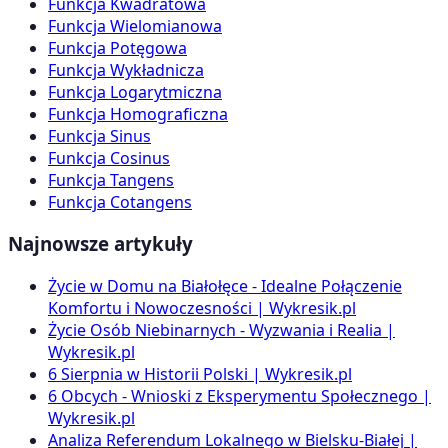
Funkcja Kwadratowa
Funkcja Wielomianowa
Funkcja Potęgowa
Funkcja Wykładnicza
Funkcja Logarytmiczna
Funkcja Homograficzna
Funkcja Sinus
Funkcja Cosinus
Funkcja Tangens
Funkcja Cotangens
Najnowsze artykuły
Życie w Domu na Białołęce - Idealne Połączenie
Komfortu i Nowoczesności | Wykresik.pl
Życie Osób Niebinarnych - Wyzwania i Realia |
Wykresik.pl
6 Sierpnia w Historii Polski | Wykresik.pl
6 Obcych - Wnioski z Eksperymentu Społecznego |
Wykresik.pl
Analiza Referendum Lokalnego w Bielsku-Białej |