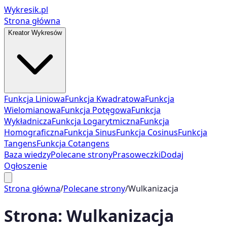
Wykresik.pl
Strona główna
Kreator Wykresów
Funkcja Liniowa
Funkcja Kwadratowa
Funkcja
Wielomianowa
Funkcja Potęgowa
Funkcja
Wykładnicza
Funkcja Logarytmiczna
Funkcja
Homograficzna
Funkcja Sinus
Funkcja Cosinus
Funkcja
Tangens
Funkcja Cotangens
Baza wiedzy
Polecane strony
Prasoweczki
Dodaj
Ogłoszenie
Strona główna
/
Polecane strony
/
Wulkanizacja
Strona:
Wulkanizacja