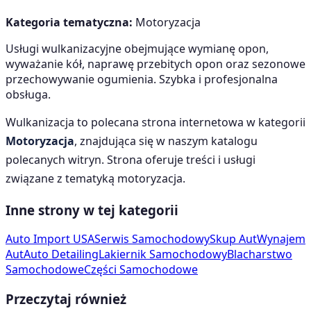
Kategoria tematyczna:
Motoryzacja
Usługi wulkanizacyjne obejmujące wymianę opon,
wyważanie kół, naprawę przebitych opon oraz sezonowe
przechowywanie ogumienia. Szybka i profesjonalna
obsługa.
Wulkanizacja
to polecana strona internetowa w kategorii
Motoryzacja
, znajdująca się w naszym katalogu
polecanych witryn. Strona oferuje treści i usługi
związane z tematyką
motoryzacja
.
Inne strony w tej kategorii
Auto Import USA
Serwis Samochodowy
Skup Aut
Wynajem
Aut
Auto Detailing
Lakiernik Samochodowy
Blacharstwo
Samochodowe
Części Samochodowe
Przeczytaj również