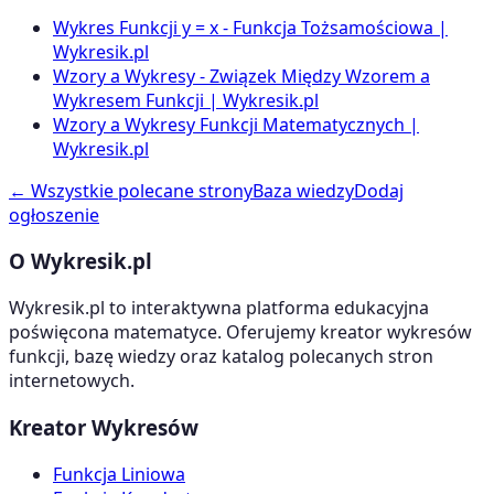
Wykres Funkcji y = x - Funkcja Tożsamościowa |
Wykresik.pl
Wzory a Wykresy - Związek Między Wzorem a
Wykresem Funkcji | Wykresik.pl
Wzory a Wykresy Funkcji Matematycznych |
Wykresik.pl
← Wszystkie polecane strony
Baza wiedzy
Dodaj
ogłoszenie
O Wykresik.pl
Wykresik.pl to interaktywna platforma edukacyjna
poświęcona matematyce. Oferujemy kreator wykresów
funkcji, bazę wiedzy oraz katalog polecanych stron
internetowych.
Kreator Wykresów
Funkcja Liniowa