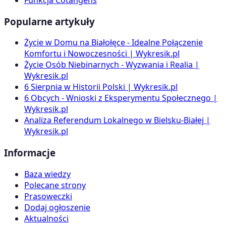
Popularne artykuły
Życie w Domu na Białołęce - Idealne Połączenie
Komfortu i Nowoczesności | Wykresik.pl
Życie Osób Niebinarnych - Wyzwania i Realia |
Wykresik.pl
6 Sierpnia w Historii Polski | Wykresik.pl
6 Obcych - Wnioski z Eksperymentu Społecznego |
Wykresik.pl
Analiza Referendum Lokalnego w Bielsku-Białej |
Wykresik.pl
Informacje
Baza wiedzy
Polecane strony
Prasoweczki
Dodaj ogłoszenie
Aktualności