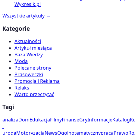
Wykresik.pl
Wszystkie artykuły →
Kategorie
Aktualności
Artykuł miesiąca
Baza Wiedzy
Moda
Polecane strony
Prasoweczki
Promocja i Reklama
Relaks
Warto przeczytać
Tagi
analiza
Dom
Edukacja
Filmy
Finanse
Gry
Informacje
Katalog
Ku
i
uroda
Motoryzacja
News
Ogolnotematyczny
praca
Prawo
Ro