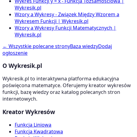
Wykres Funkcji y = x - Funkcja Tożsamościowa |
Wykresik.pl
Wzory a Wykresy - Związek Między Wzorem a
Wykresem Funkcji | Wykresik.pl
Wzory a Wykresy Funkcji Matematycznych |
Wykresik.pl
← Wszystkie polecane strony
Baza wiedzy
Dodaj
ogłoszenie
O Wykresik.pl
Wykresik.pl to interaktywna platforma edukacyjna
poświęcona matematyce. Oferujemy kreator wykresów
funkcji, bazę wiedzy oraz katalog polecanych stron
internetowych.
Kreator Wykresów
Funkcja Liniowa
Funkcja Kwadratowa