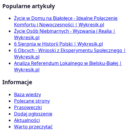
Popularne artykuły
Życie w Domu na Białołęce - Idealne Połączenie
Komfortu i Nowoczesności | Wykresik.pl
Życie Osób Niebinarnych - Wyzwania i Realia |
Wykresik.pl
6 Sierpnia w Historii Polski | Wykresik.pl
6 Obcych - Wnioski z Eksperymentu Społecznego |
Wykresik.pl
Analiza Referendum Lokalnego w Bielsku-Białej |
Wykresik.pl
Informacje
Baza wiedzy
Polecane strony
Prasoweczki
Dodaj ogłoszenie
Aktualności
Warto przeczytać