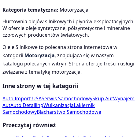
Kategoria tematyczna:
Motoryzacja
Hurtownia olejów silnikowych i płynów eksploatacyjnych.
W ofercie oleje syntetyczne, półsyntetyczne i mineralne
czołowych producentów światowych.
Oleje Silnikowe
to polecana strona internetowa w
kategorii
Motoryzacja
, znajdująca się w naszym
katalogu polecanych witryn. Strona oferuje treści i usługi
związane z tematyką
motoryzacja
.
Inne strony w tej kategorii
Auto Import USA
Serwis Samochodowy
Skup Aut
Wynajem
Aut
Auto Detailing
Wulkanizacja
Lakiernik
Samochodowy
Blacharstwo Samochodowe
Przeczytaj również