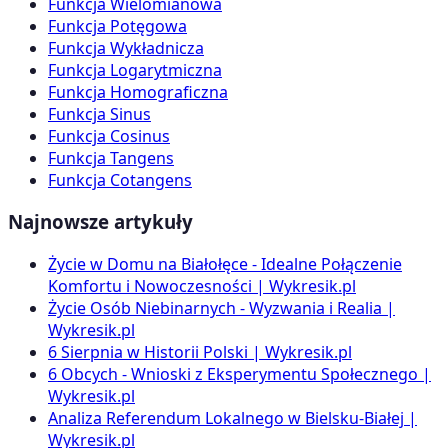
Funkcja Wielomianowa
Funkcja Potęgowa
Funkcja Wykładnicza
Funkcja Logarytmiczna
Funkcja Homograficzna
Funkcja Sinus
Funkcja Cosinus
Funkcja Tangens
Funkcja Cotangens
Najnowsze artykuły
Życie w Domu na Białołęce - Idealne Połączenie
Komfortu i Nowoczesności | Wykresik.pl
Życie Osób Niebinarnych - Wyzwania i Realia |
Wykresik.pl
6 Sierpnia w Historii Polski | Wykresik.pl
6 Obcych - Wnioski z Eksperymentu Społecznego |
Wykresik.pl
Analiza Referendum Lokalnego w Bielsku-Białej |
Wykresik.pl