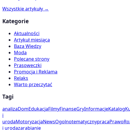
Wszystkie artykuły →
Kategorie
Aktualności
Artykuł miesiąca
Baza Wiedzy
Moda
Polecane strony
Prasoweczki
Promocja i Reklama
Relaks
Warto przeczytać
Tagi
analiza
Dom
Edukacja
Filmy
Finanse
Gry
Informacje
Katalog
Ku
i
uroda
Motoryzacja
News
Ogolnotematyczny
praca
Prawo
Ro
i uroda
zarabianie