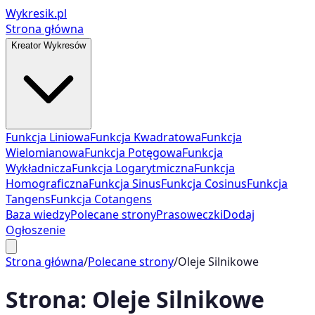
Wykresik.pl
Strona główna
Kreator Wykresów
Funkcja Liniowa
Funkcja Kwadratowa
Funkcja
Wielomianowa
Funkcja Potęgowa
Funkcja
Wykładnicza
Funkcja Logarytmiczna
Funkcja
Homograficzna
Funkcja Sinus
Funkcja Cosinus
Funkcja
Tangens
Funkcja Cotangens
Baza wiedzy
Polecane strony
Prasoweczki
Dodaj
Ogłoszenie
Strona główna
/
Polecane strony
/
Oleje Silnikowe
Strona:
Oleje Silnikowe