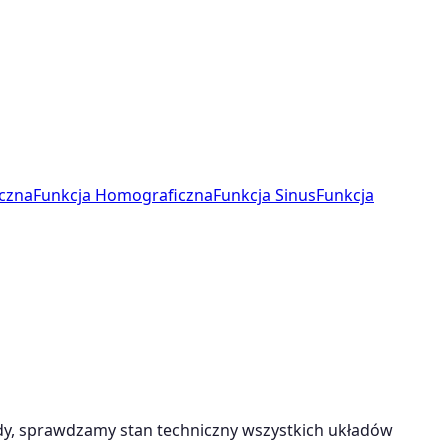
czna
Funkcja Homograficzna
Funkcja Sinus
Funkcja
y, sprawdzamy stan techniczny wszystkich układów