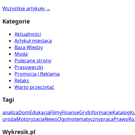
Wszystkie artykuły →
Kategorie
Aktualności
Artykuł miesiąca
Baza Wiedzy
Moda
Polecane strony
Prasoweczki
Promocja i Reklama
Relaks
Warto przeczytać
Tagi
analiza
Dom
Edukacja
Filmy
Finanse
Gry
Informacje
Katalog
Ku
uroda
Motoryzacja
News
Ogolnotematyczny
praca
Prawo
Ro
Wykresik.pl