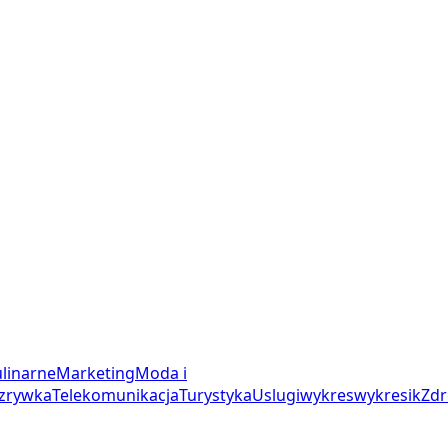
linarne
Marketing
Moda i
zrywka
Telekomunikacja
Turystyka
Uslugi
wykres
wykresik
Zdr