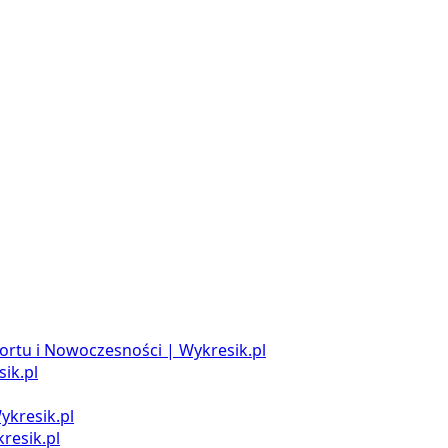
ortu i Nowoczesności | Wykresik.pl
ik.pl
ykresik.pl
resik.pl