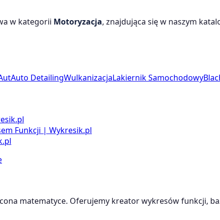
wa w kategorii
Motoryzacja
, znajdująca się w naszym katalo
Aut
Auto Detailing
Wulkanizacja
Lakiernik Samochodowy
Bla
esik.pl
m Funkcji | Wykresik.pl
.pl
e
cona matematyce. Oferujemy kreator wykresów funkcji, baz