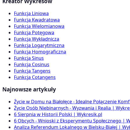
Kreator Wykresów
Funkcja Liniowa
Funkcja Kwadratowa
Funkcja Wielomianowa
Funkcja Potęgowa
Funkcja Wykładnicza
Funkcja Logarytmiczna
Funkcja Homograficzna
Funkcja Sinus
Funkcja Cosinus
Funkcja Tangens
Funkcja Cotangens
Najnowsze artykuły
Życie w Domu na Białołęce - Idealne Połączenie Komf
Życie Osób Niebinarnych - Wyzwania i Realia | Wykres
6 Sierpnia w Historii Polski | Wykresik.pl
6 Obcych - Wnioski z Eksperymentu Społecznego | W
Analiza Referendum Lokalnego w Bielsku-Białej | Wyk