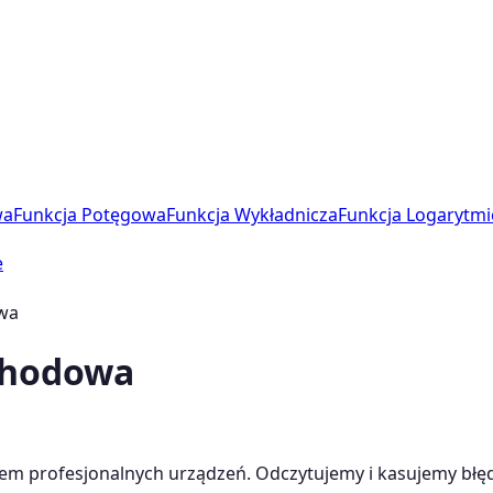
wa
Funkcja Potęgowa
Funkcja Wykładnicza
Funkcja Logarytmi
e
wa
chodowa
 profesjonalnych urządzeń. Odczytujemy i kasujemy błęd