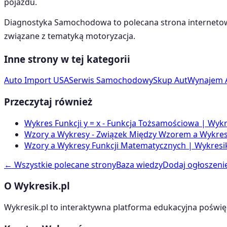
pojazdu.
Diagnostyka Samochodowa
to polecana strona interneto
związane z tematyką
motoryzacja
.
Inne strony w tej kategorii
Auto Import USA
Serwis Samochodowy
Skup Aut
Wynajem 
Przeczytaj również
Wykres Funkcji y = x - Funkcja Tożsamościowa | Wykr
Wzory a Wykresy - Związek Między Wzorem a Wykrese
Wzory a Wykresy Funkcji Matematycznych | Wykresik
← Wszystkie polecane strony
Baza wiedzy
Dodaj ogłoszeni
O Wykresik.pl
Wykresik.pl to interaktywna platforma edukacyjna poświę