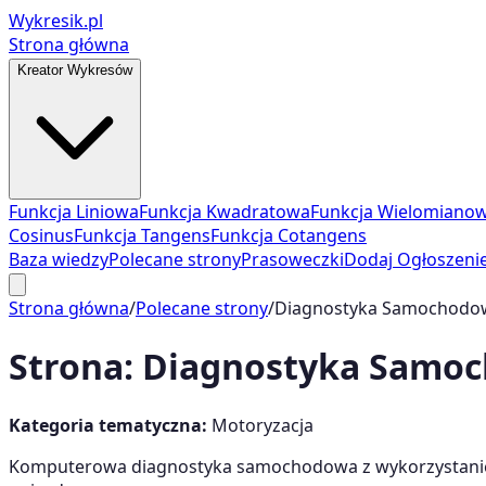
Wykresik.pl
Strona główna
Kreator Wykresów
Funkcja Liniowa
Funkcja Kwadratowa
Funkcja Wielomiano
Cosinus
Funkcja Tangens
Funkcja Cotangens
Baza wiedzy
Polecane strony
Prasoweczki
Dodaj Ogłoszeni
Strona główna
/
Polecane strony
/
Diagnostyka Samochodo
Strona:
Diagnostyka Samo
Kategoria tematyczna:
Motoryzacja
Komputerowa diagnostyka samochodowa z wykorzystaniem