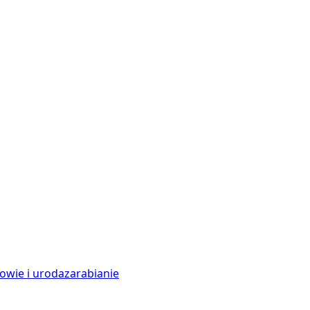
owie i uroda
zarabianie