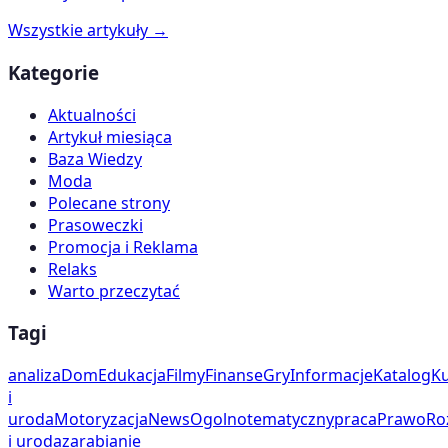
Wszystkie artykuły →
Kategorie
Aktualności
Artykuł miesiąca
Baza Wiedzy
Moda
Polecane strony
Prasoweczki
Promocja i Reklama
Relaks
Warto przeczytać
Tagi
analiza
Dom
Edukacja
Filmy
Finanse
Gry
Informacje
Katalog
Ku
i
uroda
Motoryzacja
News
Ogolnotematyczny
praca
Prawo
Ro
i uroda
zarabianie