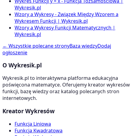
Wykres Funkcji y = x - Funkcja Tożsamościowa |
Wykresik.pl
Wzory a Wykresy - Związek Między Wzorem a
Wykresem Funkcji | Wykresik.pl
Wzory a Wykresy Funkcji Matematycznych |
Wykresik.pl
← Wszystkie polecane strony
Baza wiedzy
Dodaj
ogłoszenie
O Wykresik.pl
Wykresik.pl to interaktywna platforma edukacyjna
poświęcona matematyce. Oferujemy kreator wykresów
funkcji, bazę wiedzy oraz katalog polecanych stron
internetowych.
Kreator Wykresów
Funkcja Liniowa
Funkcja Kwadratowa