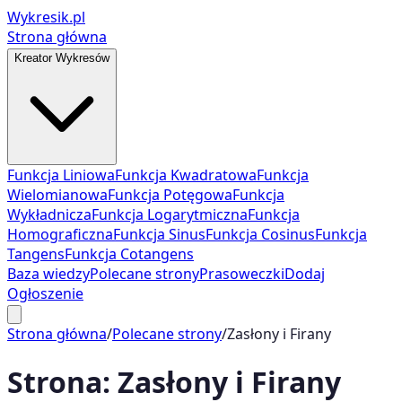
Wykresik.pl
Strona główna
Kreator Wykresów
Funkcja Liniowa
Funkcja Kwadratowa
Funkcja
Wielomianowa
Funkcja Potęgowa
Funkcja
Wykładnicza
Funkcja Logarytmiczna
Funkcja
Homograficzna
Funkcja Sinus
Funkcja Cosinus
Funkcja
Tangens
Funkcja Cotangens
Baza wiedzy
Polecane strony
Prasoweczki
Dodaj
Ogłoszenie
Strona główna
/
Polecane strony
/
Zasłony i Firany
Strona:
Zasłony i Firany