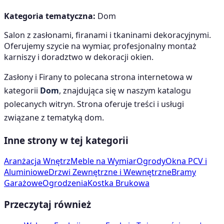
Kategoria tematyczna:
Dom
Salon z zasłonami, firanami i tkaninami dekoracyjnymi.
Oferujemy szycie na wymiar, profesjonalny montaż
karniszy i doradztwo w dekoracji okien.
Zasłony i Firany
to polecana strona internetowa w
kategorii
Dom
, znajdująca się w naszym katalogu
polecanych witryn. Strona oferuje treści i usługi
związane z tematyką
dom
.
Inne strony w tej kategorii
Aranżacja Wnętrz
Meble na Wymiar
Ogrody
Okna PCV i
Aluminiowe
Drzwi Zewnętrzne i Wewnętrzne
Bramy
Garażowe
Ogrodzenia
Kostka Brukowa
Przeczytaj również