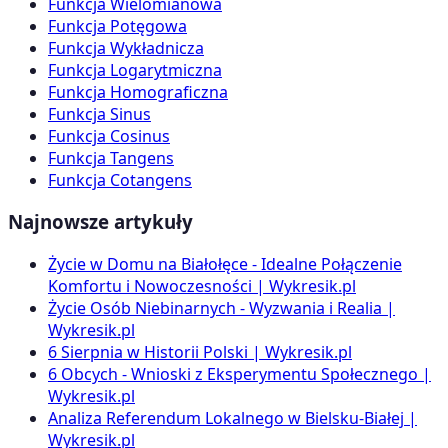
Funkcja Wielomianowa
Funkcja Potęgowa
Funkcja Wykładnicza
Funkcja Logarytmiczna
Funkcja Homograficzna
Funkcja Sinus
Funkcja Cosinus
Funkcja Tangens
Funkcja Cotangens
Najnowsze artykuły
Życie w Domu na Białołęce - Idealne Połączenie
Komfortu i Nowoczesności | Wykresik.pl
Życie Osób Niebinarnych - Wyzwania i Realia |
Wykresik.pl
6 Sierpnia w Historii Polski | Wykresik.pl
6 Obcych - Wnioski z Eksperymentu Społecznego |
Wykresik.pl
Analiza Referendum Lokalnego w Bielsku-Białej |
Wykresik.pl