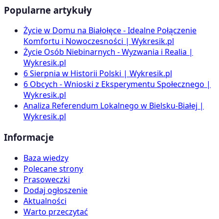
Popularne artykuły
Życie w Domu na Białołęce - Idealne Połączenie
Komfortu i Nowoczesności | Wykresik.pl
Życie Osób Niebinarnych - Wyzwania i Realia |
Wykresik.pl
6 Sierpnia w Historii Polski | Wykresik.pl
6 Obcych - Wnioski z Eksperymentu Społecznego |
Wykresik.pl
Analiza Referendum Lokalnego w Bielsku-Białej |
Wykresik.pl
Informacje
Baza wiedzy
Polecane strony
Prasoweczki
Dodaj ogłoszenie
Aktualności
Warto przeczytać