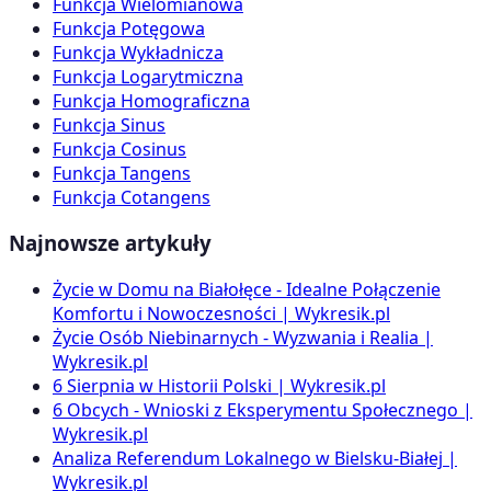
Funkcja Wielomianowa
Funkcja Potęgowa
Funkcja Wykładnicza
Funkcja Logarytmiczna
Funkcja Homograficzna
Funkcja Sinus
Funkcja Cosinus
Funkcja Tangens
Funkcja Cotangens
Najnowsze artykuły
Życie w Domu na Białołęce - Idealne Połączenie
Komfortu i Nowoczesności | Wykresik.pl
Życie Osób Niebinarnych - Wyzwania i Realia |
Wykresik.pl
6 Sierpnia w Historii Polski | Wykresik.pl
6 Obcych - Wnioski z Eksperymentu Społecznego |
Wykresik.pl
Analiza Referendum Lokalnego w Bielsku-Białej |
Wykresik.pl