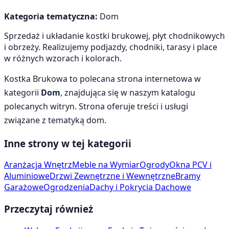
Kategoria tematyczna:
Dom
Sprzedaż i układanie kostki brukowej, płyt chodnikowych
i obrzeży. Realizujemy podjazdy, chodniki, tarasy i place
w różnych wzorach i kolorach.
Kostka Brukowa
to polecana strona internetowa w
kategorii
Dom
, znajdująca się w naszym katalogu
polecanych witryn. Strona oferuje treści i usługi
związane z tematyką
dom
.
Inne strony w tej kategorii
Aranżacja Wnętrz
Meble na Wymiar
Ogrody
Okna PCV i
Aluminiowe
Drzwi Zewnętrzne i Wewnętrzne
Bramy
Garażowe
Ogrodzenia
Dachy i Pokrycia Dachowe
Przeczytaj również