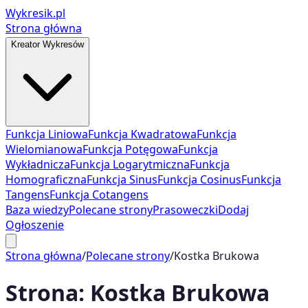
Wykresik.pl
Strona główna
Kreator Wykresów
Funkcja Liniowa
Funkcja Kwadratowa
Funkcja
Wielomianowa
Funkcja Potęgowa
Funkcja
Wykładnicza
Funkcja Logarytmiczna
Funkcja
Homograficzna
Funkcja Sinus
Funkcja Cosinus
Funkcja
Tangens
Funkcja Cotangens
Baza wiedzy
Polecane strony
Prasoweczki
Dodaj
Ogłoszenie
Strona główna
/
Polecane strony
/
Kostka Brukowa
Strona:
Kostka Brukowa