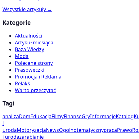
Wszystkie artykuły →
Kategorie
Aktualności
Artykuł miesiąca
Baza Wiedzy
Moda
Polecane strony
Prasoweczki
Promocja i Reklama
Relaks
Warto przeczytać
Tagi
analiza
Dom
Edukacja
Filmy
Finanse
Gry
Informacje
Katalog
Ku
i
uroda
Motoryzacja
News
Ogolnotematyczny
praca
Prawo
Ro
i uroda
zarabianie