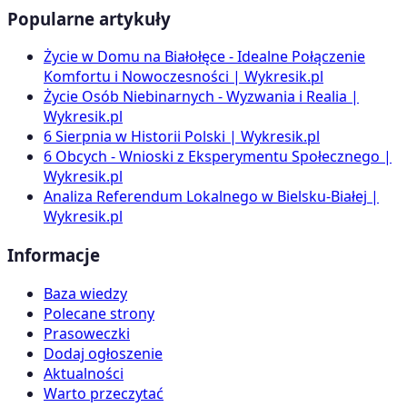
Popularne artykuły
Życie w Domu na Białołęce - Idealne Połączenie
Komfortu i Nowoczesności | Wykresik.pl
Życie Osób Niebinarnych - Wyzwania i Realia |
Wykresik.pl
6 Sierpnia w Historii Polski | Wykresik.pl
6 Obcych - Wnioski z Eksperymentu Społecznego |
Wykresik.pl
Analiza Referendum Lokalnego w Bielsku-Białej |
Wykresik.pl
Informacje
Baza wiedzy
Polecane strony
Prasoweczki
Dodaj ogłoszenie
Aktualności
Warto przeczytać