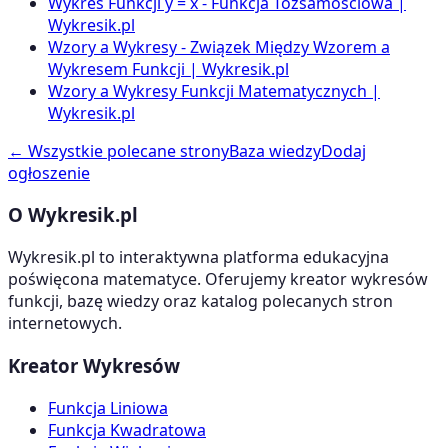
Wykres Funkcji y = x - Funkcja Tożsamościowa |
Wykresik.pl
Wzory a Wykresy - Związek Między Wzorem a
Wykresem Funkcji | Wykresik.pl
Wzory a Wykresy Funkcji Matematycznych |
Wykresik.pl
← Wszystkie polecane strony
Baza wiedzy
Dodaj
ogłoszenie
O Wykresik.pl
Wykresik.pl to interaktywna platforma edukacyjna
poświęcona matematyce. Oferujemy kreator wykresów
funkcji, bazę wiedzy oraz katalog polecanych stron
internetowych.
Kreator Wykresów
Funkcja Liniowa
Funkcja Kwadratowa