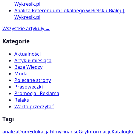
Wykresik.pl
Analiza Referendum Lokalnego w Bielsku-Białej |
Wykresik.pl
Wszystkie artykuły →
Kategorie
Aktualności
Artykuł miesiąca
Baza Wiedzy
Moda
Polecane strony
Prasoweczki
Promocja i Reklama
Relaks
Warto przeczytać
Tagi
analiza
Dom
Edukacja
Filmy
Finanse
Gry
Informacje
Katalog
Ku