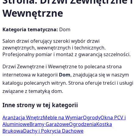
Wewnętrzne
Kategoria tematyczna:
Dom
Salon drzwi oferujący szeroki wybór drzwi
zewnętrznych, wewnętrznych i technicznych.
Profesjonalny pomiar i montaż z gwarancją szczelności.
Drzwi Zewnętrzne i Wewnętrzne
to polecana strona
internetowa w kategorii
Dom
, znajdująca się w naszym
katalogu polecanych witryn. Strona oferuje treści i usługi
związane z tematyką
dom
.
Inne strony w tej kategorii
Aranżacja Wnętrz
Meble na Wymiar
Ogrody
Okna PCV i
Aluminiowe
Bramy Garażowe
Ogrodzenia
Kostka
Brukowa
Dachy i Pokrycia Dachowe