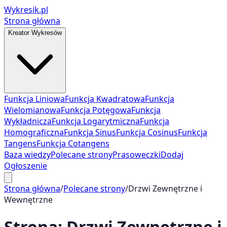
Wykresik.pl
Strona główna
Kreator Wykresów
Funkcja Liniowa
Funkcja Kwadratowa
Funkcja
Wielomianowa
Funkcja Potęgowa
Funkcja
Wykładnicza
Funkcja Logarytmiczna
Funkcja
Homograficzna
Funkcja Sinus
Funkcja Cosinus
Funkcja
Tangens
Funkcja Cotangens
Baza wiedzy
Polecane strony
Prasoweczki
Dodaj
Ogłoszenie
Strona główna
/
Polecane strony
/
Drzwi Zewnętrzne i
Wewnętrzne
Strona:
Drzwi Zewnętrzne i