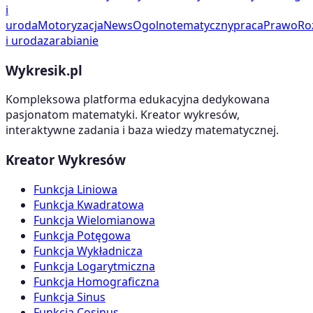
i
uroda
Motoryzacja
News
Ogolnotematyczny
praca
Prawo
Ro
i uroda
zarabianie
Wykresik.pl
Kompleksowa platforma edukacyjna dedykowana
pasjonatom matematyki. Kreator wykresów,
interaktywne zadania i baza wiedzy matematycznej.
Kreator Wykresów
Funkcja Liniowa
Funkcja Kwadratowa
Funkcja Wielomianowa
Funkcja Potęgowa
Funkcja Wykładnicza
Funkcja Logarytmiczna
Funkcja Homograficzna
Funkcja Sinus
Funkcja Cosinus