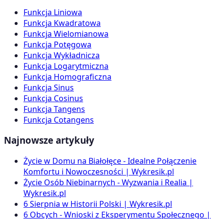
Funkcja Liniowa
Funkcja Kwadratowa
Funkcja Wielomianowa
Funkcja Potęgowa
Funkcja Wykładnicza
Funkcja Logarytmiczna
Funkcja Homograficzna
Funkcja Sinus
Funkcja Cosinus
Funkcja Tangens
Funkcja Cotangens
Najnowsze artykuły
Życie w Domu na Białołęce - Idealne Połączenie
Komfortu i Nowoczesności | Wykresik.pl
Życie Osób Niebinarnych - Wyzwania i Realia |
Wykresik.pl
6 Sierpnia w Historii Polski | Wykresik.pl
6 Obcych - Wnioski z Eksperymentu Społecznego |