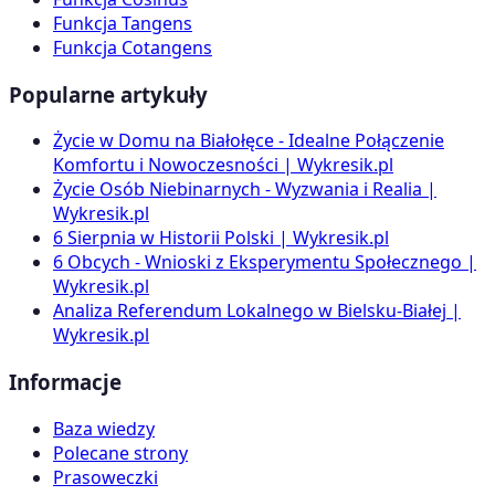
Funkcja Tangens
Funkcja Cotangens
Popularne artykuły
Życie w Domu na Białołęce - Idealne Połączenie
Komfortu i Nowoczesności | Wykresik.pl
Życie Osób Niebinarnych - Wyzwania i Realia |
Wykresik.pl
6 Sierpnia w Historii Polski | Wykresik.pl
6 Obcych - Wnioski z Eksperymentu Społecznego |
Wykresik.pl
Analiza Referendum Lokalnego w Bielsku-Białej |
Wykresik.pl
Informacje
Baza wiedzy
Polecane strony
Prasoweczki