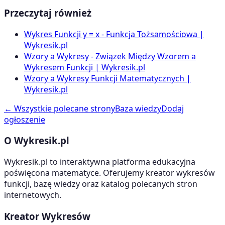
Przeczytaj również
Wykres Funkcji y = x - Funkcja Tożsamościowa |
Wykresik.pl
Wzory a Wykresy - Związek Między Wzorem a
Wykresem Funkcji | Wykresik.pl
Wzory a Wykresy Funkcji Matematycznych |
Wykresik.pl
← Wszystkie polecane strony
Baza wiedzy
Dodaj
ogłoszenie
O Wykresik.pl
Wykresik.pl to interaktywna platforma edukacyjna
poświęcona matematyce. Oferujemy kreator wykresów
funkcji, bazę wiedzy oraz katalog polecanych stron
internetowych.
Kreator Wykresów