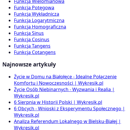
Funkcja Wielomianowa
Funkcja Potęgowa
Funkcja Wykładnicza
Funkcja Logarytmiczna
Funkcja Homograficzna
Funkcja Sinus
Funkcja Cosinus
Funkcja Tangens
Funkcja Cotangens
Najnowsze artykuły
Życie w Domu na Białołęce - Idealne Połączenie
Komfortu i Nowoczesności | Wykresik.pl
Życie Osób Niebinarnych - Wyzwania i Realia |
Wykresik.pl
6 Sierpnia w Historii Polski | Wykresik.pl
6 Obcych - Wnioski z Eksperymentu Społecznego |
Wykresik.pl
Analiza Referendum Lokalnego w Bielsku-Białej |
Wykresik.pl