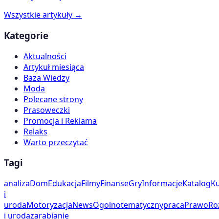
Wszystkie artykuły →
Kategorie
Aktualności
Artykuł miesiąca
Baza Wiedzy
Moda
Polecane strony
Prasoweczki
Promocja i Reklama
Relaks
Warto przeczytać
Tagi
analiza
Dom
Edukacja
Filmy
Finanse
Gry
Informacje
Katalog
Ku
i
uroda
Motoryzacja
News
Ogolnotematyczny
praca
Prawo
Ro
i uroda
zarabianie