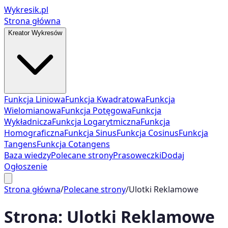
Wykresik.pl
Strona główna
Kreator Wykresów
Funkcja Liniowa
Funkcja Kwadratowa
Funkcja
Wielomianowa
Funkcja Potęgowa
Funkcja
Wykładnicza
Funkcja Logarytmiczna
Funkcja
Homograficzna
Funkcja Sinus
Funkcja Cosinus
Funkcja
Tangens
Funkcja Cotangens
Baza wiedzy
Polecane strony
Prasoweczki
Dodaj
Ogłoszenie
Strona główna
/
Polecane strony
/
Ulotki Reklamowe
Strona:
Ulotki Reklamowe