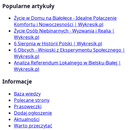
Popularne artykuły
Życie w Domu na Białołęce - Idealne Połączenie
Komfortu i Nowoczesności | Wykresik.pl
Życie Osób Niebinarnych - Wyzwania i Realia |
Wykresik.pl
6 Sierpnia w Historii Polski | Wykresik.pl
6 Obcych - Wnioski z Eksperymentu Społecznego |
Wykresik.pl
Analiza Referendum Lokalnego w Bielsku-Białej |
Wykresik.pl
Informacje
Baza wiedzy
Polecane strony
Prasoweczki
Dodaj ogłoszenie
Aktualności
Warto przeczytać