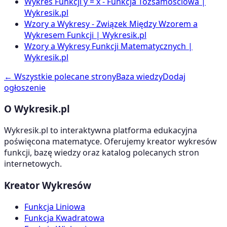
Wykres Funkcji y = x - Funkcja Tożsamościowa |
Wykresik.pl
Wzory a Wykresy - Związek Między Wzorem a
Wykresem Funkcji | Wykresik.pl
Wzory a Wykresy Funkcji Matematycznych |
Wykresik.pl
← Wszystkie polecane strony
Baza wiedzy
Dodaj
ogłoszenie
O Wykresik.pl
Wykresik.pl to interaktywna platforma edukacyjna
poświęcona matematyce. Oferujemy kreator wykresów
funkcji, bazę wiedzy oraz katalog polecanych stron
internetowych.
Kreator Wykresów
Funkcja Liniowa
Funkcja Kwadratowa