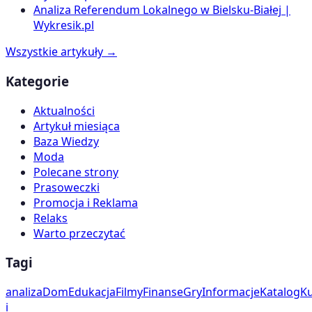
Analiza Referendum Lokalnego w Bielsku-Białej |
Wykresik.pl
Wszystkie artykuły →
Kategorie
Aktualności
Artykuł miesiąca
Baza Wiedzy
Moda
Polecane strony
Prasoweczki
Promocja i Reklama
Relaks
Warto przeczytać
Tagi
analiza
Dom
Edukacja
Filmy
Finanse
Gry
Informacje
Katalog
Ku
i