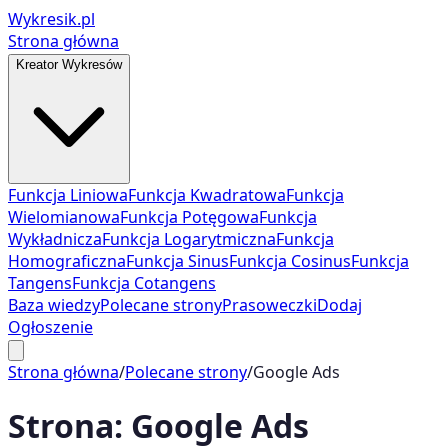
Wykresik.pl
Strona główna
Kreator Wykresów
Funkcja Liniowa
Funkcja Kwadratowa
Funkcja
Wielomianowa
Funkcja Potęgowa
Funkcja
Wykładnicza
Funkcja Logarytmiczna
Funkcja
Homograficzna
Funkcja Sinus
Funkcja Cosinus
Funkcja
Tangens
Funkcja Cotangens
Baza wiedzy
Polecane strony
Prasoweczki
Dodaj
Ogłoszenie
Strona główna
/
Polecane strony
/
Google Ads
Strona:
Google Ads