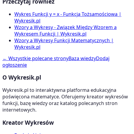
Przeczytaj również
Wykres Funkcji y = x - Funkcja Tożsamościowa |
Wykresik.pl
Wzory a Wykresy - Związek Między Wzorem a
Wykresem Funkcji | Wykresik.pl
Wzory a Wykresy Funkcji Matematycznych |
Wykresik.pl
← Wszystkie polecane strony
Baza wiedzy
Dodaj
ogłoszenie
O Wykresik.pl
Wykresik.pl to interaktywna platforma edukacyjna
poświęcona matematyce. Oferujemy kreator wykresów
funkcji, bazę wiedzy oraz katalog polecanych stron
internetowych.
Kreator Wykresów