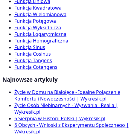
Funkcja Liniowa
Funkcja Kwadratowa
Funkcja Wielomianowa
Funkcja Potęgowa
Funkcja Wykładnicza
Funkcja Logarytmiczna
Funkcja Homograficzna
Funkcja Sinus
Funkcja Cosinus
Funkcja Tangens
Funkcja Cotangens
Najnowsze artykuły
Życie w Domu na Białołęce - Idealne Połączenie
Komfortu i Nowoczesności | Wykresik.pl
Życie Osób Niebinarnych - Wyzwania i Realia |
Wykresik.pl
6 Sierpnia w Historii Polski | Wykresik.pl
6 Obcych - Wnioski z Eksperymentu Społecznego |
Wykresik.pl