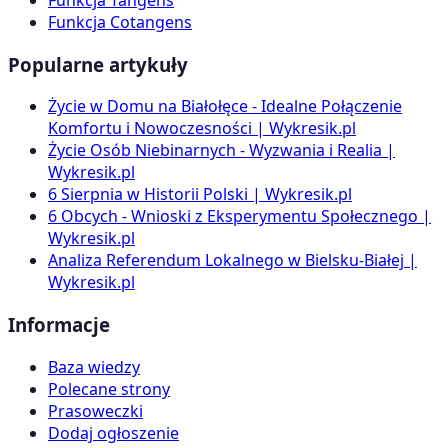
Funkcja Cotangens
Popularne artykuły
Życie w Domu na Białołęce - Idealne Połączenie
Komfortu i Nowoczesności | Wykresik.pl
Życie Osób Niebinarnych - Wyzwania i Realia |
Wykresik.pl
6 Sierpnia w Historii Polski | Wykresik.pl
6 Obcych - Wnioski z Eksperymentu Społecznego |
Wykresik.pl
Analiza Referendum Lokalnego w Bielsku-Białej |
Wykresik.pl
Informacje
Baza wiedzy
Polecane strony
Prasoweczki
Dodaj ogłoszenie