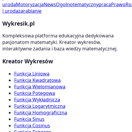
uroda
Motoryzacja
News
Ogolnotematyczny
praca
Prawo
Ro
i uroda
zarabianie
Wykresik.pl
Kompleksowa platforma edukacyjna dedykowana
pasjonatom matematyki. Kreator wykresów,
interaktywne zadania i baza wiedzy matematycznej.
Kreator Wykresów
Funkcja Liniowa
Funkcja Kwadratowa
Funkcja Wielomianowa
Funkcja Potęgowa
Funkcja Wykładnicza
Funkcja Logarytmiczna
Funkcja Homograficzna
Funkcja Sinus
Funkcja Cosinus
Funkcja Tangens