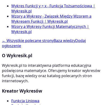
Wykres Funkcji y = x - Funkcja Tożsamościowa |
Wykresik.pl
Wzory a Wykresy - Związek Między Wzorem a
Wykresem Funkcji | Wykresik.pl
Wzory a Wykresy Funkcji Matematycznych |
Wykresik.pl
← Wszystkie polecane strony
Baza wiedzy
Dodaj
ogłoszenie
O Wykresik.pl
Wykresik.pl to interaktywna platforma edukacyjna
poświęcona matematyce. Oferujemy kreator wykresów
funkcji, bazę wiedzy oraz katalog polecanych stron
internetowych.
Kreator Wykresów
Funkcja Liniowa