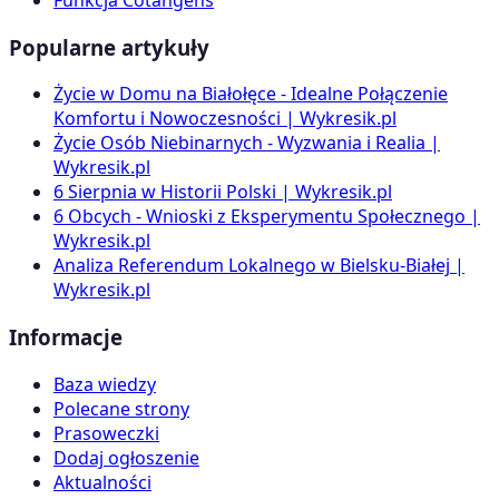
Popularne artykuły
Życie w Domu na Białołęce - Idealne Połączenie
Komfortu i Nowoczesności | Wykresik.pl
Życie Osób Niebinarnych - Wyzwania i Realia |
Wykresik.pl
6 Sierpnia w Historii Polski | Wykresik.pl
6 Obcych - Wnioski z Eksperymentu Społecznego |
Wykresik.pl
Analiza Referendum Lokalnego w Bielsku-Białej |
Wykresik.pl
Informacje
Baza wiedzy
Polecane strony
Prasoweczki
Dodaj ogłoszenie
Aktualności