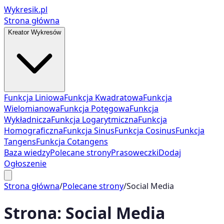
Wykresik.pl
Strona główna
Kreator Wykresów
Funkcja Liniowa
Funkcja Kwadratowa
Funkcja
Wielomianowa
Funkcja Potęgowa
Funkcja
Wykładnicza
Funkcja Logarytmiczna
Funkcja
Homograficzna
Funkcja Sinus
Funkcja Cosinus
Funkcja
Tangens
Funkcja Cotangens
Baza wiedzy
Polecane strony
Prasoweczki
Dodaj
Ogłoszenie
Strona główna
/
Polecane strony
/
Social Media
Strona:
Social Media