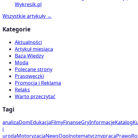
Wykresik.pl
Wszystkie artykuły →
Kategorie
Aktualności
Artykuł miesiąca
Baza Wiedzy
Moda
Polecane strony
Prasoweczki
Promocja i Reklama
Relaks
Warto przeczytać
Tagi
analiza
Dom
Edukacja
Filmy
Finanse
Gry
Informacje
Katalog
Ku
i
uroda
Motoryzacja
News
Ogolnotematyczny
praca
Prawo
Ro