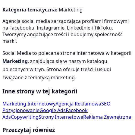
Kategoria tematyczna:
Marketing
Agencja social media zarządzająca profilami firmowymi
na Facebooku, Instagramie, LinkedInie i TikToku.
Tworzymy angażujące treści i budujemy społeczność
marki.
Social Media
to polecana strona internetowa w kategorii
Marketing
, znajdująca się w naszym katalogu
polecanych witryn. Strona oferuje treści i usługi
związane z tematyką
marketing
.
Inne strony w tej kategorii
Marketing Internetowy
Agencja Reklamowa
SEO
Pozycjonowanie
Google Ads
Facebook
Ads
Copywriting
Strony Internetowe
Reklama Zewnętrzna
Przeczytaj również