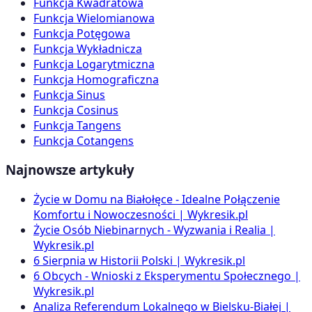
Funkcja Kwadratowa
Funkcja Wielomianowa
Funkcja Potęgowa
Funkcja Wykładnicza
Funkcja Logarytmiczna
Funkcja Homograficzna
Funkcja Sinus
Funkcja Cosinus
Funkcja Tangens
Funkcja Cotangens
Najnowsze artykuły
Życie w Domu na Białołęce - Idealne Połączenie
Komfortu i Nowoczesności | Wykresik.pl
Życie Osób Niebinarnych - Wyzwania i Realia |
Wykresik.pl
6 Sierpnia w Historii Polski | Wykresik.pl
6 Obcych - Wnioski z Eksperymentu Społecznego |
Wykresik.pl
Analiza Referendum Lokalnego w Bielsku-Białej |