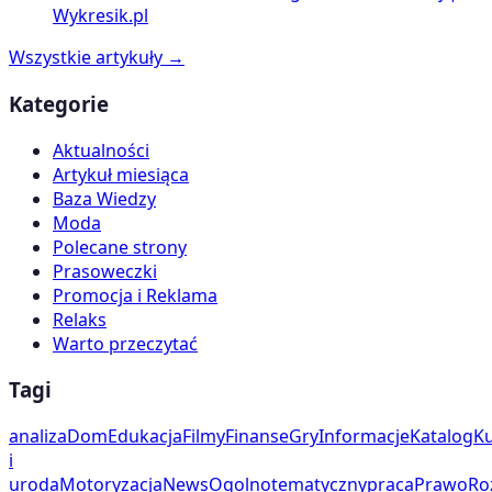
Wykresik.pl
Wszystkie artykuły →
Kategorie
Aktualności
Artykuł miesiąca
Baza Wiedzy
Moda
Polecane strony
Prasoweczki
Promocja i Reklama
Relaks
Warto przeczytać
Tagi
analiza
Dom
Edukacja
Filmy
Finanse
Gry
Informacje
Katalog
Ku
i
uroda
Motoryzacja
News
Ogolnotematyczny
praca
Prawo
Ro