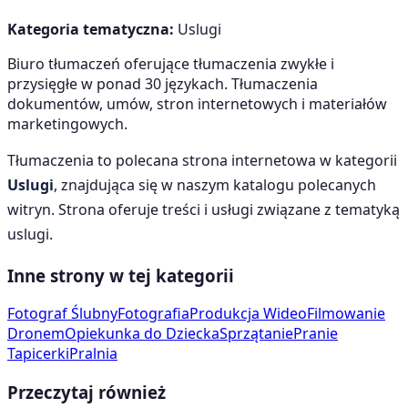
Kategoria tematyczna:
Uslugi
Biuro tłumaczeń oferujące tłumaczenia zwykłe i
przysięgłe w ponad 30 językach. Tłumaczenia
dokumentów, umów, stron internetowych i materiałów
marketingowych.
Tłumaczenia
to polecana strona internetowa w kategorii
Uslugi
, znajdująca się w naszym katalogu polecanych
witryn. Strona oferuje treści i usługi związane z tematyką
uslugi
.
Inne strony w tej kategorii
Fotograf Ślubny
Fotografia
Produkcja Wideo
Filmowanie
Dronem
Opiekunka do Dziecka
Sprzątanie
Pranie
Tapicerki
Pralnia
Przeczytaj również