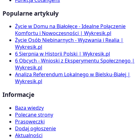
Popularne artykuły
Życie w Domu na Białołęce - Idealne Połączenie
Komfortu i Nowoczesności | Wykresik.pl
Życie Osób Niebinarnych - Wyzwania i Realia |
Wykresik.pl
6 Sierpnia w Historii Polski | Wykresik.pl
6 Obcych - Wnioski z Eksperymentu Społecznego |
Wykresik.pl
Analiza Referendum Lokalnego w Bielsku-Białej |
Wykresik.pl
Informacje
Baza wiedzy
Polecane strony
Prasoweczki
Dodaj ogłoszenie
Aktualności