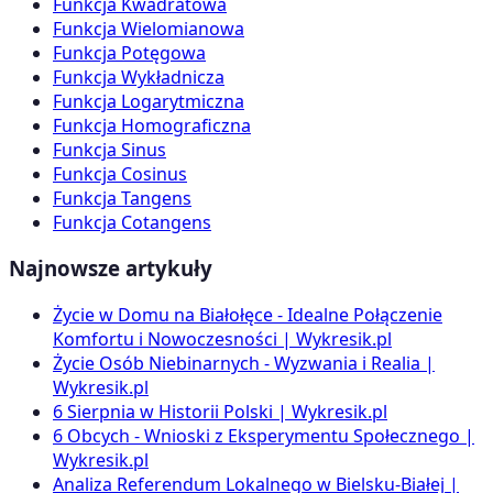
Funkcja Kwadratowa
Funkcja Wielomianowa
Funkcja Potęgowa
Funkcja Wykładnicza
Funkcja Logarytmiczna
Funkcja Homograficzna
Funkcja Sinus
Funkcja Cosinus
Funkcja Tangens
Funkcja Cotangens
Najnowsze artykuły
Życie w Domu na Białołęce - Idealne Połączenie
Komfortu i Nowoczesności | Wykresik.pl
Życie Osób Niebinarnych - Wyzwania i Realia |
Wykresik.pl
6 Sierpnia w Historii Polski | Wykresik.pl
6 Obcych - Wnioski z Eksperymentu Społecznego |
Wykresik.pl
Analiza Referendum Lokalnego w Bielsku-Białej |