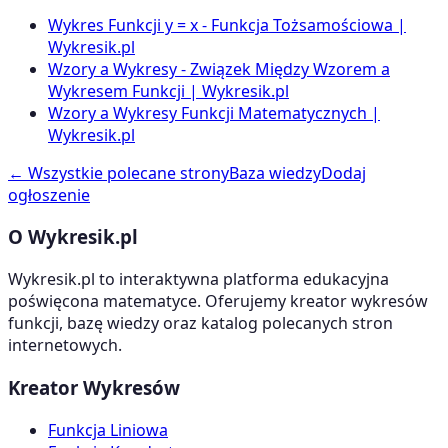
Wykres Funkcji y = x - Funkcja Tożsamościowa |
Wykresik.pl
Wzory a Wykresy - Związek Między Wzorem a
Wykresem Funkcji | Wykresik.pl
Wzory a Wykresy Funkcji Matematycznych |
Wykresik.pl
← Wszystkie polecane strony
Baza wiedzy
Dodaj
ogłoszenie
O Wykresik.pl
Wykresik.pl to interaktywna platforma edukacyjna
poświęcona matematyce. Oferujemy kreator wykresów
funkcji, bazę wiedzy oraz katalog polecanych stron
internetowych.
Kreator Wykresów
Funkcja Liniowa