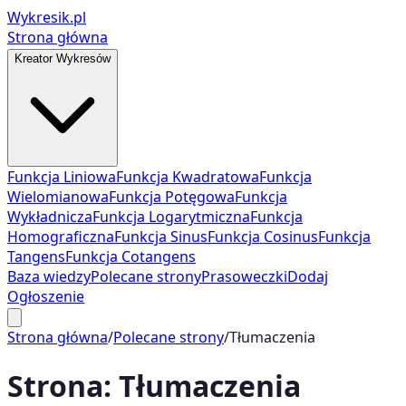
Wykresik.pl
Strona główna
Kreator Wykresów
Funkcja Liniowa
Funkcja Kwadratowa
Funkcja
Wielomianowa
Funkcja Potęgowa
Funkcja
Wykładnicza
Funkcja Logarytmiczna
Funkcja
Homograficzna
Funkcja Sinus
Funkcja Cosinus
Funkcja
Tangens
Funkcja Cotangens
Baza wiedzy
Polecane strony
Prasoweczki
Dodaj
Ogłoszenie
Strona główna
/
Polecane strony
/
Tłumaczenia
Strona:
Tłumaczenia