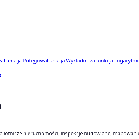
wa
Funkcja Potęgowa
Funkcja Wykładnicza
Funkcja Logarytmi
e
m
ia lotnicze nieruchomości, inspekcje budowlane, mapowanie