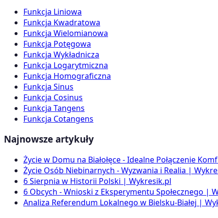
Funkcja Liniowa
Funkcja Kwadratowa
Funkcja Wielomianowa
Funkcja Potęgowa
Funkcja Wykładnicza
Funkcja Logarytmiczna
Funkcja Homograficzna
Funkcja Sinus
Funkcja Cosinus
Funkcja Tangens
Funkcja Cotangens
Najnowsze artykuły
Życie w Domu na Białołęce - Idealne Połączenie Komf
Życie Osób Niebinarnych - Wyzwania i Realia | Wykres
6 Sierpnia w Historii Polski | Wykresik.pl
6 Obcych - Wnioski z Eksperymentu Społecznego | W
Analiza Referendum Lokalnego w Bielsku-Białej | Wyk