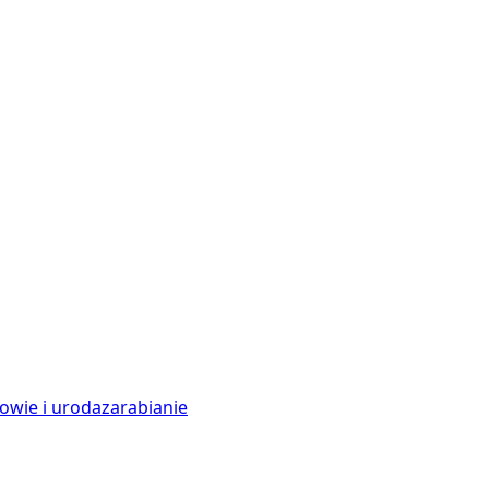
owie i uroda
zarabianie