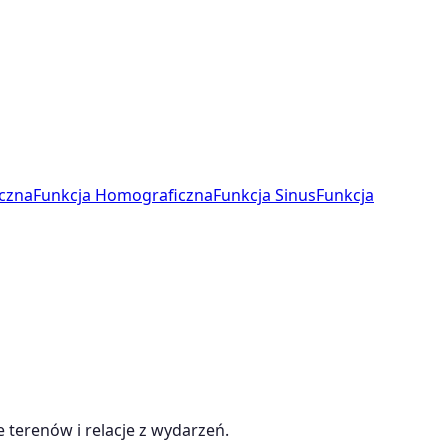
czna
Funkcja Homograficzna
Funkcja Sinus
Funkcja
 terenów i relacje z wydarzeń.