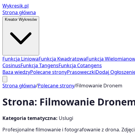
Wykresik.pl
Strona główna
Kreator Wykresów
Funkcja Liniowa
Funkcja Kwadratowa
Funkcja Wielomiano
Cosinus
Funkcja Tangens
Funkcja Cotangens
Baza wiedzy
Polecane strony
Prasoweczki
Dodaj Ogłoszeni
Strona główna
/
Polecane strony
/
Filmowanie Dronem
Strona:
Filmowanie Drone
Kategoria tematyczna:
Uslugi
Profesjonalne filmowanie i fotografowanie z drona. Zdjęc