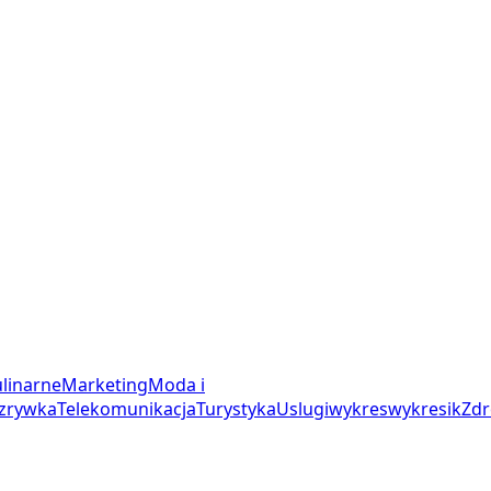
linarne
Marketing
Moda i
zrywka
Telekomunikacja
Turystyka
Uslugi
wykres
wykresik
Zdr