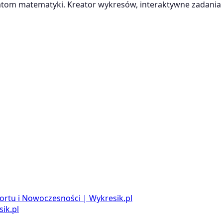
m matematyki. Kreator wykresów, interaktywne zadania i
ortu i Nowoczesności | Wykresik.pl
ik.pl