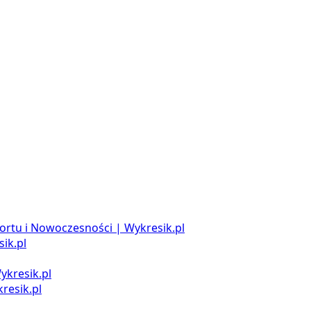
ortu i Nowoczesności | Wykresik.pl
ik.pl
ykresik.pl
resik.pl