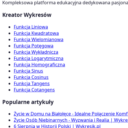
Kompleksowa platforma edukacyjna dedykowana pasjonato
Kreator Wykresów
Funkcja Liniowa
Funkcja Kwadratowa
Funkcja Wielomianowa
Funkcja Potęgowa
Funkcja Wykładnicza
Funkcja Logarytmiczna
Funkcja Homograficzna
Funkcja Sinus
Funkcja Cosinus
Funkcja Tangens
Funkcja Cotangens
Popularne artykuły
Życie w Domu na Białołęce - Idealne Połączenie Komf
Życie Osób Niebinarnych - Wyzwania i Realia | Wykres
6 Sierpnia w Historii Polski | Wykresik.pl