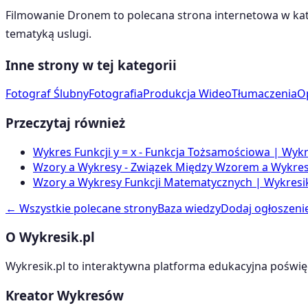
Filmowanie Dronem
to polecana strona internetowa w ka
tematyką
uslugi
.
Inne strony w tej kategorii
Fotograf Ślubny
Fotografia
Produkcja Wideo
Tłumaczenia
O
Przeczytaj również
Wykres Funkcji y = x - Funkcja Tożsamościowa | Wykr
Wzory a Wykresy - Związek Między Wzorem a Wykrese
Wzory a Wykresy Funkcji Matematycznych | Wykresik
← Wszystkie polecane strony
Baza wiedzy
Dodaj ogłoszeni
O Wykresik.pl
Wykresik.pl to interaktywna platforma edukacyjna poświę
Kreator Wykresów