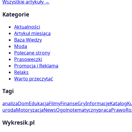
Wszystkie artykuły →
Kategorie
Aktualności
Artykuł miesiąca
Baza Wiedzy
Moda
Polecane strony
Prasoweczki
Promocja i Reklama
Relaks
Warto przeczytać
Tagi
analiza
Dom
Edukacja
Filmy
Finanse
Gry
Informacje
Katalog
Ku
uroda
Motoryzacja
News
Ogolnotematyczny
praca
Prawo
Ro
Wykresik.pl