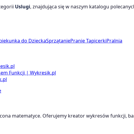
tegorii
Uslugi
, znajdująca się w naszym katalogu polecanych 
piekunka do Dziecka
Sprzątanie
Pranie Tapicerki
Pralnia
esik.pl
m Funkcji | Wykresik.pl
.pl
e
cona matematyce. Oferujemy kreator wykresów funkcji, baz