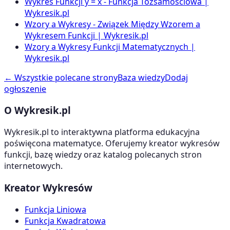
Wykres Funkcji y = x - Funkcja Tożsamościowa |
Wykresik.pl
Wzory a Wykresy - Związek Między Wzorem a
Wykresem Funkcji | Wykresik.pl
Wzory a Wykresy Funkcji Matematycznych |
Wykresik.pl
← Wszystkie polecane strony
Baza wiedzy
Dodaj
ogłoszenie
O Wykresik.pl
Wykresik.pl to interaktywna platforma edukacyjna
poświęcona matematyce. Oferujemy kreator wykresów
funkcji, bazę wiedzy oraz katalog polecanych stron
internetowych.
Kreator Wykresów
Funkcja Liniowa
Funkcja Kwadratowa