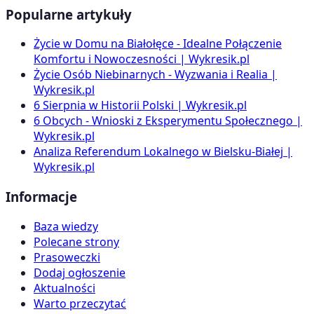
Popularne artykuły
Życie w Domu na Białołęce - Idealne Połączenie
Komfortu i Nowoczesności | Wykresik.pl
Życie Osób Niebinarnych - Wyzwania i Realia |
Wykresik.pl
6 Sierpnia w Historii Polski | Wykresik.pl
6 Obcych - Wnioski z Eksperymentu Społecznego |
Wykresik.pl
Analiza Referendum Lokalnego w Bielsku-Białej |
Wykresik.pl
Informacje
Baza wiedzy
Polecane strony
Prasoweczki
Dodaj ogłoszenie
Aktualności
Warto przeczytać