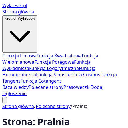
Wykresik.pl
Strona główna
Kreator Wykresów
Funkcja Liniowa
Funkcja Kwadratowa
Funkcja
Wielomianowa
Funkcja Potęgowa
Funkcja
Wykładnicza
Funkcja Logarytmiczna
Funkcja
Homograficzna
Funkcja Sinus
Funkcja Cosinus
Funkcja
Tangens
Funkcja Cotangens
Baza wiedzy
Polecane strony
Prasoweczki
Dodaj
Ogłoszenie
Strona główna
/
Polecane strony
/
Pralnia
Strona:
Pralnia