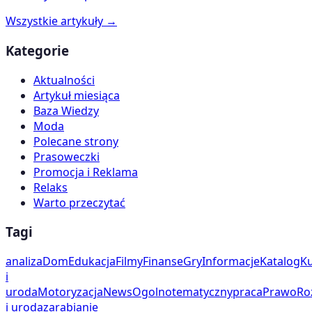
Wszystkie artykuły →
Kategorie
Aktualności
Artykuł miesiąca
Baza Wiedzy
Moda
Polecane strony
Prasoweczki
Promocja i Reklama
Relaks
Warto przeczytać
Tagi
analiza
Dom
Edukacja
Filmy
Finanse
Gry
Informacje
Katalog
Ku
i
uroda
Motoryzacja
News
Ogolnotematyczny
praca
Prawo
Ro
i uroda
zarabianie