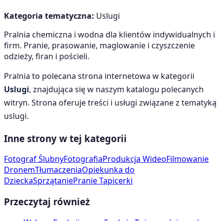
Kategoria tematyczna:
Uslugi
Pralnia chemiczna i wodna dla klientów indywidualnych i
firm. Pranie, prasowanie, maglowanie i czyszczenie
odzieży, firan i pościeli.
Pralnia
to polecana strona internetowa w kategorii
Uslugi
, znajdująca się w naszym katalogu polecanych
witryn. Strona oferuje treści i usługi związane z tematyką
uslugi
.
Inne strony w tej kategorii
Fotograf Ślubny
Fotografia
Produkcja Wideo
Filmowanie
Dronem
Tłumaczenia
Opiekunka do
Dziecka
Sprzątanie
Pranie Tapicerki
Przeczytaj również