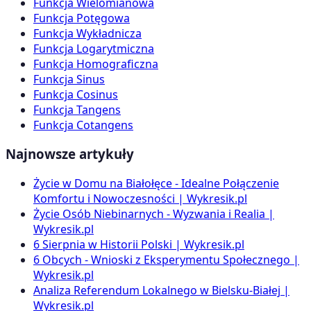
Funkcja Wielomianowa
Funkcja Potęgowa
Funkcja Wykładnicza
Funkcja Logarytmiczna
Funkcja Homograficzna
Funkcja Sinus
Funkcja Cosinus
Funkcja Tangens
Funkcja Cotangens
Najnowsze artykuły
Życie w Domu na Białołęce - Idealne Połączenie
Komfortu i Nowoczesności | Wykresik.pl
Życie Osób Niebinarnych - Wyzwania i Realia |
Wykresik.pl
6 Sierpnia w Historii Polski | Wykresik.pl
6 Obcych - Wnioski z Eksperymentu Społecznego |
Wykresik.pl
Analiza Referendum Lokalnego w Bielsku-Białej |
Wykresik.pl