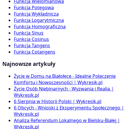
Funkcja Wielomianowa
Funkcja Potęgowa
Funkcja Wykładnicza
Funkcja Logarytmiczna
Funkcja Homograficzna
Funkcja Sinus
Funkcja Cosinus
Funkcja Tangens
Funkcja Cotangens
Najnowsze artykuły
Życie w Domu na Białołęce - Idealne Połączenie
Komfortu i Nowoczesności | Wykresik.pl
Życie Osób Niebinarnych - Wyzwania i Realia |
Wykresik.pl
6 Sierpnia w Historii Polski | Wykresik.pl
6 Obcych - Wnioski z Eksperymentu Społecznego |
Wykresik.pl
Analiza Referendum Lokalnego w Bielsku-Białej |
Wykresik.pl