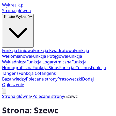
Wykresik.pl
Strona główna
Kreator Wykresów
Funkcja Liniowa
Funkcja Kwadratowa
Funkcja
Wielomianowa
Funkcja Potęgowa
Funkcja
Wykładnicza
Funkcja Logarytmiczna
Funkcja
Homograficzna
Funkcja Sinus
Funkcja Cosinus
Funkcja
Tangens
Funkcja Cotangens
Baza wiedzy
Polecane strony
Prasoweczki
Dodaj
Ogłoszenie
Strona główna
/
Polecane strony
/
Szewc
Strona:
Szewc