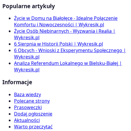
Popularne artykuły
Życie w Domu na Białołęce - Idealne Połączenie
Komfortu i Nowoczesności | Wykresik.pl
Życie Osób Niebinarnych - Wyzwania i Realia |
Wykresik.pl
6 Sierpnia w Historii Polski | Wykresik.pl
6 Obcych - Wnioski z Eksperymentu Społecznego |
Wykresik.pl
Analiza Referendum Lokalnego w Bielsku-Białej |
Wykresik.pl
Informacje
Baza wiedzy
Polecane strony
Prasoweczki
Dodaj ogłoszenie
Aktualności
Warto przeczytać