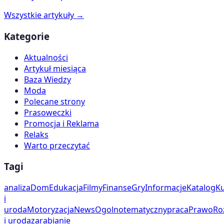
Wszystkie artykuły →
Kategorie
Aktualności
Artykuł miesiąca
Baza Wiedzy
Moda
Polecane strony
Prasoweczki
Promocja i Reklama
Relaks
Warto przeczytać
Tagi
analiza
Dom
Edukacja
Filmy
Finanse
Gry
Informacje
Katalog
Ku
i
uroda
Motoryzacja
News
Ogolnotematyczny
praca
Prawo
Ro
i uroda
zarabianie