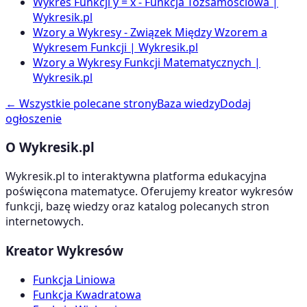
Wykres Funkcji y = x - Funkcja Tożsamościowa |
Wykresik.pl
Wzory a Wykresy - Związek Między Wzorem a
Wykresem Funkcji | Wykresik.pl
Wzory a Wykresy Funkcji Matematycznych |
Wykresik.pl
← Wszystkie polecane strony
Baza wiedzy
Dodaj
ogłoszenie
O Wykresik.pl
Wykresik.pl to interaktywna platforma edukacyjna
poświęcona matematyce. Oferujemy kreator wykresów
funkcji, bazę wiedzy oraz katalog polecanych stron
internetowych.
Kreator Wykresów
Funkcja Liniowa
Funkcja Kwadratowa