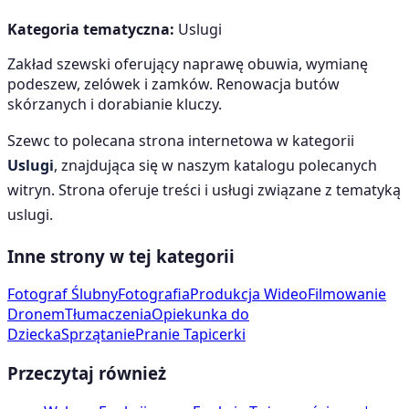
Kategoria tematyczna:
Uslugi
Zakład szewski oferujący naprawę obuwia, wymianę
podeszew, zelówek i zamków. Renowacja butów
skórzanych i dorabianie kluczy.
Szewc
to polecana strona internetowa w kategorii
Uslugi
, znajdująca się w naszym katalogu polecanych
witryn. Strona oferuje treści i usługi związane z tematyką
uslugi
.
Inne strony w tej kategorii
Fotograf Ślubny
Fotografia
Produkcja Wideo
Filmowanie
Dronem
Tłumaczenia
Opiekunka do
Dziecka
Sprzątanie
Pranie Tapicerki
Przeczytaj również