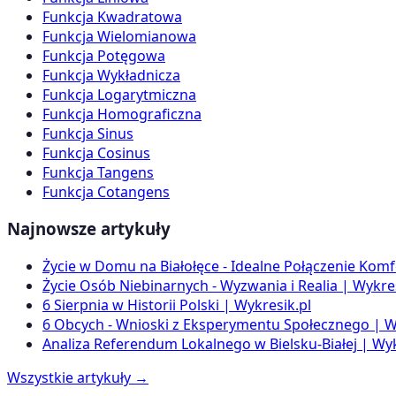
Funkcja Kwadratowa
Funkcja Wielomianowa
Funkcja Potęgowa
Funkcja Wykładnicza
Funkcja Logarytmiczna
Funkcja Homograficzna
Funkcja Sinus
Funkcja Cosinus
Funkcja Tangens
Funkcja Cotangens
Najnowsze artykuły
Życie w Domu na Białołęce - Idealne Połączenie Komf
Życie Osób Niebinarnych - Wyzwania i Realia | Wykres
6 Sierpnia w Historii Polski | Wykresik.pl
6 Obcych - Wnioski z Eksperymentu Społecznego | W
Analiza Referendum Lokalnego w Bielsku-Białej | Wyk
Wszystkie artykuły →