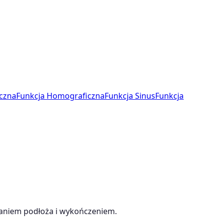
czna
Funkcja Homograficzna
Funkcja Sinus
Funkcja
waniem podłoża i wykończeniem.