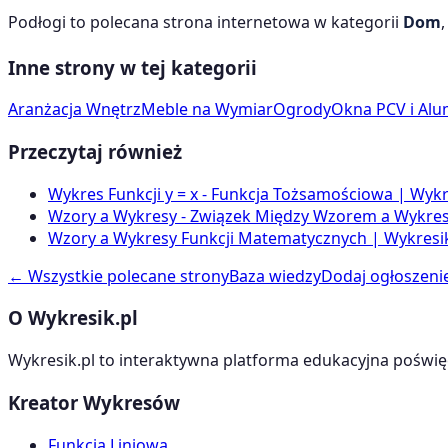
Podłogi
to polecana strona internetowa w kategorii
Dom
Inne strony w tej kategorii
Aranżacja Wnętrz
Meble na Wymiar
Ogrody
Okna PCV i Al
Przeczytaj również
Wykres Funkcji y = x - Funkcja Tożsamościowa | Wykr
Wzory a Wykresy - Związek Między Wzorem a Wykrese
Wzory a Wykresy Funkcji Matematycznych | Wykresik
← Wszystkie polecane strony
Baza wiedzy
Dodaj ogłoszeni
O Wykresik.pl
Wykresik.pl to interaktywna platforma edukacyjna poświę
Kreator Wykresów
Funkcja Liniowa