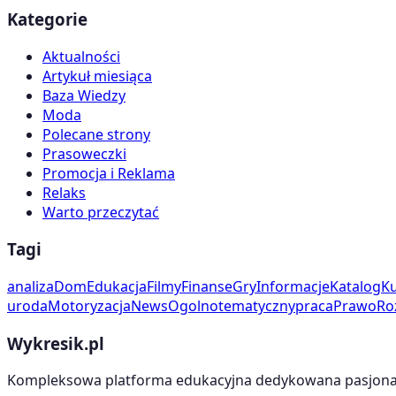
Kategorie
Aktualności
Artykuł miesiąca
Baza Wiedzy
Moda
Polecane strony
Prasoweczki
Promocja i Reklama
Relaks
Warto przeczytać
Tagi
analiza
Dom
Edukacja
Filmy
Finanse
Gry
Informacje
Katalog
Ku
uroda
Motoryzacja
News
Ogolnotematyczny
praca
Prawo
Ro
Wykresik.pl
Kompleksowa platforma edukacyjna dedykowana pasjonato