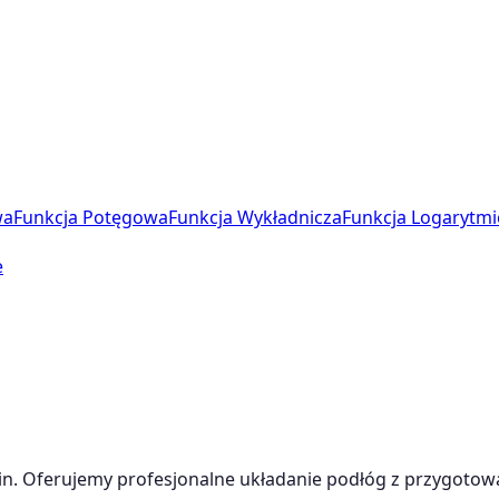
wa
Funkcja Potęgowa
Funkcja Wykładnicza
Funkcja Logarytmi
e
zin. Oferujemy profesjonalne układanie podłóg z przygoto