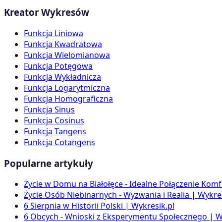
Kreator Wykresów
Funkcja Liniowa
Funkcja Kwadratowa
Funkcja Wielomianowa
Funkcja Potęgowa
Funkcja Wykładnicza
Funkcja Logarytmiczna
Funkcja Homograficzna
Funkcja Sinus
Funkcja Cosinus
Funkcja Tangens
Funkcja Cotangens
Popularne artykuły
Życie w Domu na Białołęce - Idealne Połączenie Komf
Życie Osób Niebinarnych - Wyzwania i Realia | Wykres
6 Sierpnia w Historii Polski | Wykresik.pl
6 Obcych - Wnioski z Eksperymentu Społecznego | W