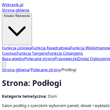
Wykresik.pl
Strona główna
Kreator Wykresów
Funkcja Liniowa
Funkcja Kwadratowa
Funkcja Wielomiano
Cosinus
Funkcja Tangens
Funkcja Cotangens
Baza wiedzy
Polecane strony
Prasoweczki
Dodaj Ogłoszeni
Strona główna
/
Polecane strony
/
Podłogi
Strona:
Podłogi
Kategoria tematyczna:
Dom
Salon podłóg z szerokim wyborem paneli, desek i wykład