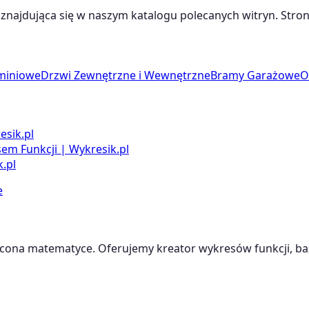
, znajdująca się w naszym katalogu polecanych witryn. Stron
uminiowe
Drzwi Zewnętrzne i Wewnętrzne
Bramy Garażowe
O
esik.pl
m Funkcji | Wykresik.pl
.pl
e
cona matematyce. Oferujemy kreator wykresów funkcji, baz