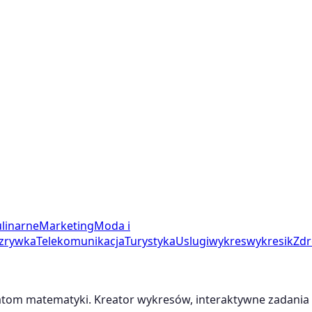
linarne
Marketing
Moda i
zrywka
Telekomunikacja
Turystyka
Uslugi
wykres
wykresik
Zdr
m matematyki. Kreator wykresów, interaktywne zadania i