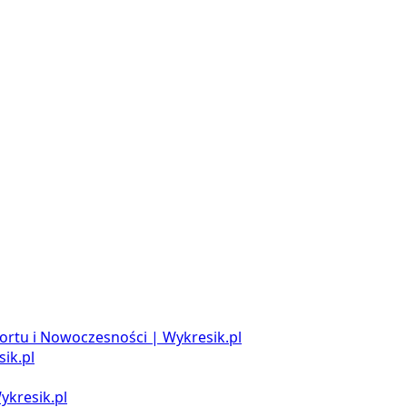
ortu i Nowoczesności | Wykresik.pl
ik.pl
ykresik.pl