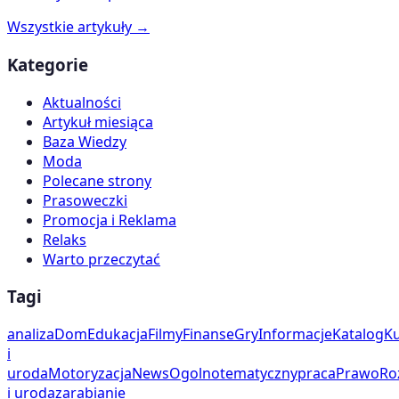
Wszystkie artykuły →
Kategorie
Aktualności
Artykuł miesiąca
Baza Wiedzy
Moda
Polecane strony
Prasoweczki
Promocja i Reklama
Relaks
Warto przeczytać
Tagi
analiza
Dom
Edukacja
Filmy
Finanse
Gry
Informacje
Katalog
Ku
i
uroda
Motoryzacja
News
Ogolnotematyczny
praca
Prawo
Ro
i uroda
zarabianie