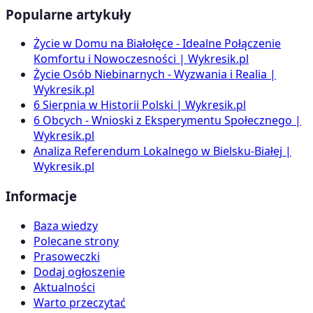
Popularne artykuły
Życie w Domu na Białołęce - Idealne Połączenie
Komfortu i Nowoczesności | Wykresik.pl
Życie Osób Niebinarnych - Wyzwania i Realia |
Wykresik.pl
6 Sierpnia w Historii Polski | Wykresik.pl
6 Obcych - Wnioski z Eksperymentu Społecznego |
Wykresik.pl
Analiza Referendum Lokalnego w Bielsku-Białej |
Wykresik.pl
Informacje
Baza wiedzy
Polecane strony
Prasoweczki
Dodaj ogłoszenie
Aktualności
Warto przeczytać