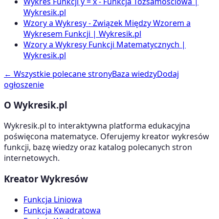
Wykres Funkcji y = x - Funkcja Tożsamościowa |
Wykresik.pl
Wzory a Wykresy - Związek Między Wzorem a
Wykresem Funkcji | Wykresik.pl
Wzory a Wykresy Funkcji Matematycznych |
Wykresik.pl
← Wszystkie polecane strony
Baza wiedzy
Dodaj
ogłoszenie
O Wykresik.pl
Wykresik.pl to interaktywna platforma edukacyjna
poświęcona matematyce. Oferujemy kreator wykresów
funkcji, bazę wiedzy oraz katalog polecanych stron
internetowych.
Kreator Wykresów
Funkcja Liniowa
Funkcja Kwadratowa