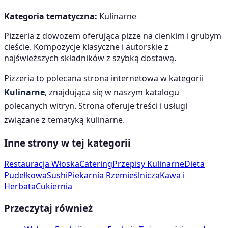
Kategoria tematyczna:
Kulinarne
Pizzeria z dowozem oferująca pizze na cienkim i grubym
cieście. Kompozycje klasyczne i autorskie z
najświeższych składników z szybką dostawą.
Pizzeria
to polecana strona internetowa w kategorii
Kulinarne
, znajdująca się w naszym katalogu
polecanych witryn. Strona oferuje treści i usługi
związane z tematyką
kulinarne
.
Inne strony w tej kategorii
Restauracja Włoska
Catering
Przepisy Kulinarne
Dieta
Pudełkowa
Sushi
Piekarnia Rzemieślnicza
Kawa i
Herbata
Cukiernia
Przeczytaj również