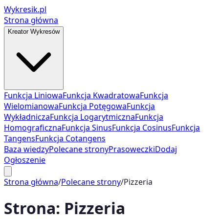
Wykresik.pl
Strona główna
Kreator Wykresów
Funkcja Liniowa
Funkcja Kwadratowa
Funkcja
Wielomianowa
Funkcja Potęgowa
Funkcja
Wykładnicza
Funkcja Logarytmiczna
Funkcja
Homograficzna
Funkcja Sinus
Funkcja Cosinus
Funkcja
Tangens
Funkcja Cotangens
Baza wiedzy
Polecane strony
Prasoweczki
Dodaj
Ogłoszenie
Strona główna
/
Polecane strony
/
Pizzeria
Strona:
Pizzeria