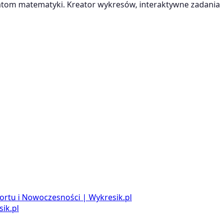
m matematyki. Kreator wykresów, interaktywne zadania i
ortu i Nowoczesności | Wykresik.pl
ik.pl