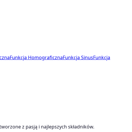
czna
Funkcja Homograficzna
Funkcja Sinus
Funkcja
tworzone z pasją i najlepszych składników.