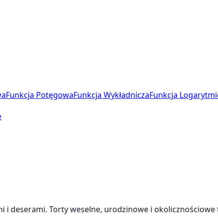
wa
Funkcja Potęgowa
Funkcja Wykładnicza
Funkcja Logarytmi
e
i i deserami. Torty weselne, urodzinowe i okolicznościowe 