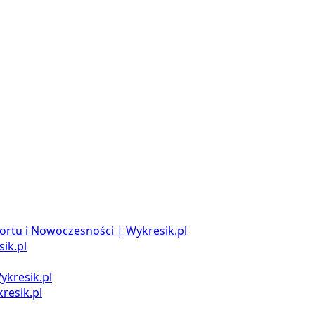
ortu i Nowoczesności | Wykresik.pl
ik.pl
ykresik.pl
resik.pl