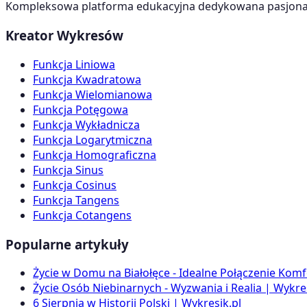
Kompleksowa platforma edukacyjna dedykowana pasjonato
Kreator Wykresów
Funkcja Liniowa
Funkcja Kwadratowa
Funkcja Wielomianowa
Funkcja Potęgowa
Funkcja Wykładnicza
Funkcja Logarytmiczna
Funkcja Homograficzna
Funkcja Sinus
Funkcja Cosinus
Funkcja Tangens
Funkcja Cotangens
Popularne artykuły
Życie w Domu na Białołęce - Idealne Połączenie Komf
Życie Osób Niebinarnych - Wyzwania i Realia | Wykres
6 Sierpnia w Historii Polski | Wykresik.pl