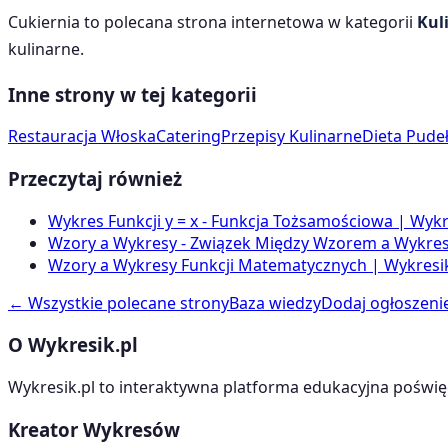
Cukiernia
to polecana strona internetowa w kategorii
Kul
kulinarne
.
Inne strony w tej kategorii
Restauracja Włoska
Catering
Przepisy Kulinarne
Dieta Pude
Przeczytaj również
Wykres Funkcji y = x - Funkcja Tożsamościowa | Wykr
Wzory a Wykresy - Związek Między Wzorem a Wykrese
Wzory a Wykresy Funkcji Matematycznych | Wykresik
← Wszystkie polecane strony
Baza wiedzy
Dodaj ogłoszeni
O Wykresik.pl
Wykresik.pl to interaktywna platforma edukacyjna poświę
Kreator Wykresów