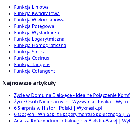
Funkcja Liniowa
Funkcja Kwadratowa
Funkcja Wielomianowa
Funkcja Potęgowa
Funkcja Wykładnicza
Funkcja Logarytmiczna
Funkcja Homograficzna
Funkcja Sinus
Funkcja Cosinus
Funkcja Tangens
Funkcja Cotangens
Najnowsze artykuły
Życie w Domu na Białołęce - Idealne Połączenie Komf
Życie Osób Niebinarnych - Wyzwania i Realia | Wykres
6 Sierpnia w Historii Polski | Wykresik.pl
6 Obcych - Wnioski z Eksperymentu Społecznego | W
Analiza Referendum Lokalnego w Bielsku-Białej | Wyk