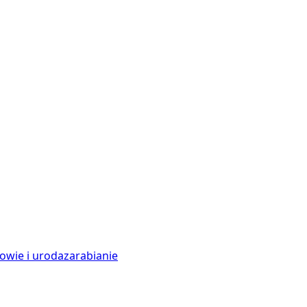
owie i uroda
zarabianie