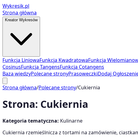
Wykresik.pl
Strona główna
Kreator Wykresów
Funkcja Liniowa
Funkcja Kwadratowa
Funkcja Wielomiano
Cosinus
Funkcja Tangens
Funkcja Cotangens
Baza wiedzy
Polecane strony
Prasoweczki
Dodaj Ogłoszeni
Strona główna
/
Polecane strony
/
Cukiernia
Strona:
Cukiernia
Kategoria tematyczna:
Kulinarne
Cukiernia rzemieślnicza z tortami na zamówienie, ciastkam