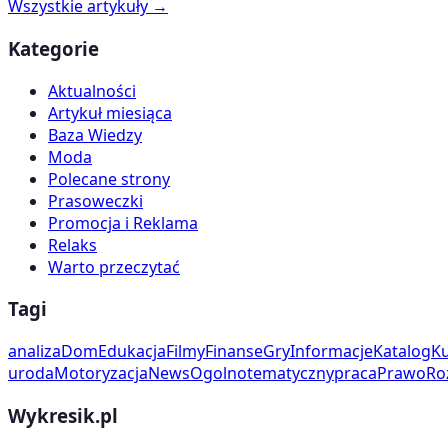
Wszystkie artykuły →
Kategorie
Aktualności
Artykuł miesiąca
Baza Wiedzy
Moda
Polecane strony
Prasoweczki
Promocja i Reklama
Relaks
Warto przeczytać
Tagi
analiza
Dom
Edukacja
Filmy
Finanse
Gry
Informacje
Katalog
Ku
uroda
Motoryzacja
News
Ogolnotematyczny
praca
Prawo
Ro
Wykresik.pl