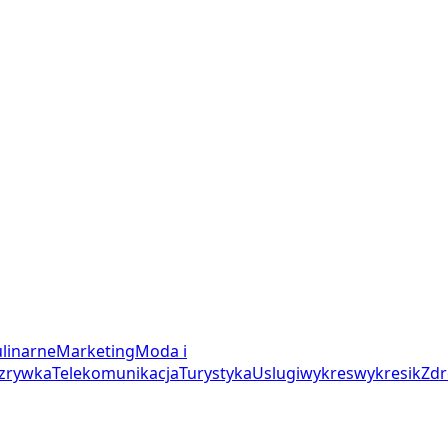
linarne
Marketing
Moda i
zrywka
Telekomunikacja
Turystyka
Uslugi
wykres
wykresik
Zdr