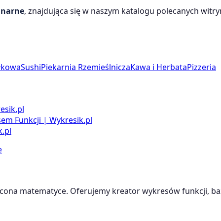
inarne
, znajdująca się w naszym katalogu polecanych witryn
łkowa
Sushi
Piekarnia Rzemieślnicza
Kawa i Herbata
Pizzeria
esik.pl
m Funkcji | Wykresik.pl
.pl
e
cona matematyce. Oferujemy kreator wykresów funkcji, baz