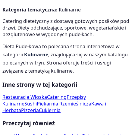
Kategoria tematyczna:
Kulinarne
Catering dietetyczny z dostawą gotowych posiłków pod
drzwi. Diety odchudzające, sportowe, wegetariańskie i
bezglutenowe w wygodnych pudełkach.
Dieta Pudełkowa
to polecana strona internetowa w
kategorii
Kulinarne
, znajdująca się w naszym katalogu
polecanych witryn. Strona oferuje treści i usługi
związane z tematyką
kulinarne
.
Inne strony w tej kategorii
Restauracja Włoska
Catering
Przepisy
Kulinarne
Sushi
Piekarnia Rzemieślnicza
Kawa i
Herbata
Pizzeria
Cukiernia
Przeczytaj również