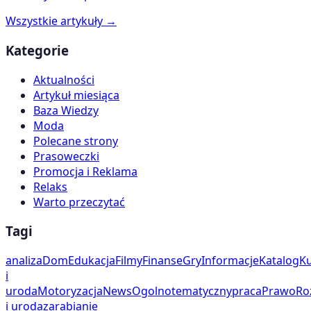
Wszystkie artykuły →
Kategorie
Aktualności
Artykuł miesiąca
Baza Wiedzy
Moda
Polecane strony
Prasoweczki
Promocja i Reklama
Relaks
Warto przeczytać
Tagi
analiza
Dom
Edukacja
Filmy
Finanse
Gry
Informacje
Katalog
Ku
i
uroda
Motoryzacja
News
Ogolnotematyczny
praca
Prawo
Ro
i uroda
zarabianie