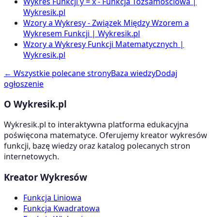
Wykres Funkcji y = x - Funkcja Tożsamościowa |
Wykresik.pl
Wzory a Wykresy - Związek Między Wzorem a
Wykresem Funkcji | Wykresik.pl
Wzory a Wykresy Funkcji Matematycznych |
Wykresik.pl
← Wszystkie polecane strony
Baza wiedzy
Dodaj
ogłoszenie
O Wykresik.pl
Wykresik.pl to interaktywna platforma edukacyjna
poświęcona matematyce. Oferujemy kreator wykresów
funkcji, bazę wiedzy oraz katalog polecanych stron
internetowych.
Kreator Wykresów
Funkcja Liniowa
Funkcja Kwadratowa