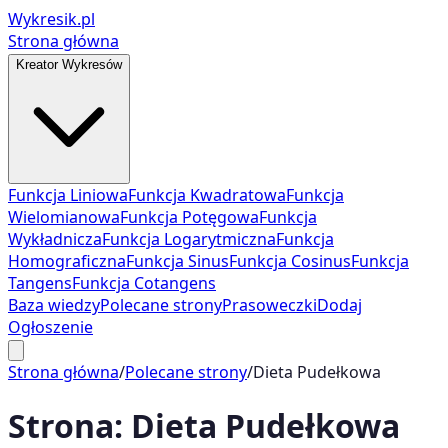
Wykresik.pl
Strona główna
Kreator Wykresów
Funkcja Liniowa
Funkcja Kwadratowa
Funkcja
Wielomianowa
Funkcja Potęgowa
Funkcja
Wykładnicza
Funkcja Logarytmiczna
Funkcja
Homograficzna
Funkcja Sinus
Funkcja Cosinus
Funkcja
Tangens
Funkcja Cotangens
Baza wiedzy
Polecane strony
Prasoweczki
Dodaj
Ogłoszenie
Strona główna
/
Polecane strony
/
Dieta Pudełkowa
Strona:
Dieta Pudełkowa