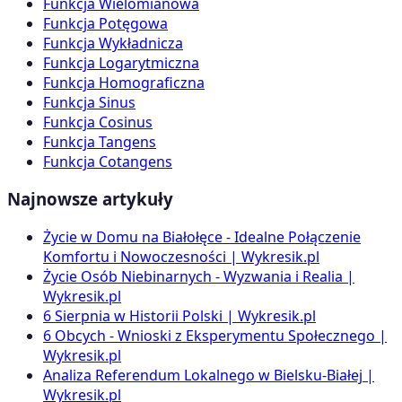
Funkcja Wielomianowa
Funkcja Potęgowa
Funkcja Wykładnicza
Funkcja Logarytmiczna
Funkcja Homograficzna
Funkcja Sinus
Funkcja Cosinus
Funkcja Tangens
Funkcja Cotangens
Najnowsze artykuły
Życie w Domu na Białołęce - Idealne Połączenie
Komfortu i Nowoczesności | Wykresik.pl
Życie Osób Niebinarnych - Wyzwania i Realia |
Wykresik.pl
6 Sierpnia w Historii Polski | Wykresik.pl
6 Obcych - Wnioski z Eksperymentu Społecznego |
Wykresik.pl
Analiza Referendum Lokalnego w Bielsku-Białej |
Wykresik.pl