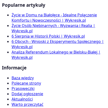
Popularne artykuły
Życie w Domu na Białołęce - Idealne Połączenie
Komfortu i Nowoczesności | Wykresik.pl
Życie Osób Niebinarnych - Wyzwania i Realia |
Wykresik.pl
6 Sierpnia w Historii Polski | Wykresik.pl
6 Obcych - Wnioski z Eksperymentu Społecznego |
Wykresik.pl
Analiza Referendum Lokalnego w Bielsku-Białej |
Wykresik.pl
Informacje
Baza wiedzy
Polecane strony
Prasoweczki
Dodaj ogłoszenie
Aktualności
Warto przeczytać