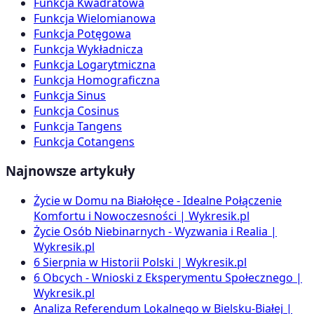
Funkcja Kwadratowa
Funkcja Wielomianowa
Funkcja Potęgowa
Funkcja Wykładnicza
Funkcja Logarytmiczna
Funkcja Homograficzna
Funkcja Sinus
Funkcja Cosinus
Funkcja Tangens
Funkcja Cotangens
Najnowsze artykuły
Życie w Domu na Białołęce - Idealne Połączenie
Komfortu i Nowoczesności | Wykresik.pl
Życie Osób Niebinarnych - Wyzwania i Realia |
Wykresik.pl
6 Sierpnia w Historii Polski | Wykresik.pl
6 Obcych - Wnioski z Eksperymentu Społecznego |
Wykresik.pl
Analiza Referendum Lokalnego w Bielsku-Białej |