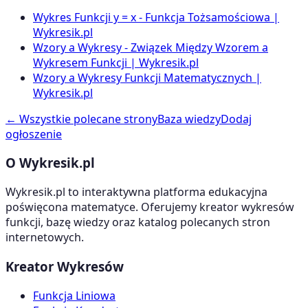
Wykres Funkcji y = x - Funkcja Tożsamościowa |
Wykresik.pl
Wzory a Wykresy - Związek Między Wzorem a
Wykresem Funkcji | Wykresik.pl
Wzory a Wykresy Funkcji Matematycznych |
Wykresik.pl
← Wszystkie polecane strony
Baza wiedzy
Dodaj
ogłoszenie
O Wykresik.pl
Wykresik.pl to interaktywna platforma edukacyjna
poświęcona matematyce. Oferujemy kreator wykresów
funkcji, bazę wiedzy oraz katalog polecanych stron
internetowych.
Kreator Wykresów
Funkcja Liniowa