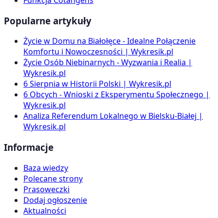
Popularne artykuły
Życie w Domu na Białołęce - Idealne Połączenie
Komfortu i Nowoczesności | Wykresik.pl
Życie Osób Niebinarnych - Wyzwania i Realia |
Wykresik.pl
6 Sierpnia w Historii Polski | Wykresik.pl
6 Obcych - Wnioski z Eksperymentu Społecznego |
Wykresik.pl
Analiza Referendum Lokalnego w Bielsku-Białej |
Wykresik.pl
Informacje
Baza wiedzy
Polecane strony
Prasoweczki
Dodaj ogłoszenie
Aktualności