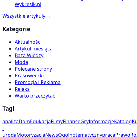
Wykresik.pl
Wszystkie artykuły →
Kategorie
Aktualności
Artykuł miesiąca
Baza Wiedzy
Moda
Polecane strony
Prasoweczki
Promocja i Reklama
Relaks
Warto przeczytać
Tagi
analiza
Dom
Edukacja
Filmy
Finanse
Gry
Informacje
Katalog
Ku
i
uroda
Motoryzacja
News
Ogolnotematyczny
praca
Prawo
Ro