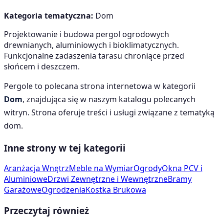
Kategoria tematyczna:
Dom
Projektowanie i budowa pergol ogrodowych
drewnianych, aluminiowych i bioklimatycznych.
Funkcjonalne zadaszenia tarasu chroniące przed
słońcem i deszczem.
Pergole
to polecana strona internetowa w kategorii
Dom
, znajdująca się w naszym katalogu polecanych
witryn. Strona oferuje treści i usługi związane z tematyką
dom
.
Inne strony w tej kategorii
Aranżacja Wnętrz
Meble na Wymiar
Ogrody
Okna PCV i
Aluminiowe
Drzwi Zewnętrzne i Wewnętrzne
Bramy
Garażowe
Ogrodzenia
Kostka Brukowa
Przeczytaj również