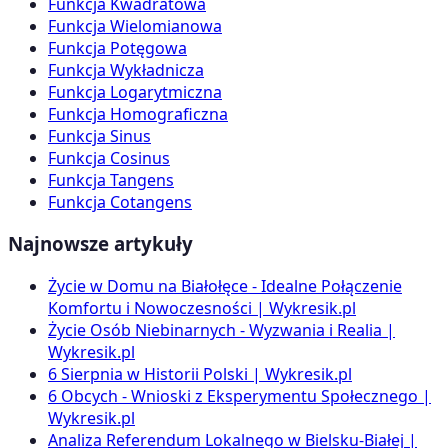
Funkcja Kwadratowa
Funkcja Wielomianowa
Funkcja Potęgowa
Funkcja Wykładnicza
Funkcja Logarytmiczna
Funkcja Homograficzna
Funkcja Sinus
Funkcja Cosinus
Funkcja Tangens
Funkcja Cotangens
Najnowsze artykuły
Życie w Domu na Białołęce - Idealne Połączenie
Komfortu i Nowoczesności | Wykresik.pl
Życie Osób Niebinarnych - Wyzwania i Realia |
Wykresik.pl
6 Sierpnia w Historii Polski | Wykresik.pl
6 Obcych - Wnioski z Eksperymentu Społecznego |
Wykresik.pl
Analiza Referendum Lokalnego w Bielsku-Białej |