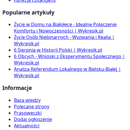
Popularne artykuły
Życie w Domu na Białołęce - Idealne Połączenie
Komfortu i Nowoczesności | Wykresik.pl
Życie Osób Niebinarnych - Wyzwania i Realia |
Wykresik.pl
6 Sierpnia w Historii Polski | Wykresik.pl
6 Obcych - Wnioski z Eksperymentu Społecznego |
Wykresik.pl
Analiza Referendum Lokalnego w Bielsku-Białej |
Wykresik.pl
Informacje
Baza wiedzy
Polecane strony
Prasoweczki
Dodaj ogłoszenie
Aktualności