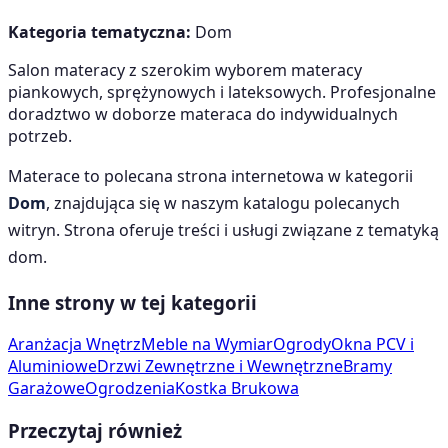
Kategoria tematyczna:
Dom
Salon materacy z szerokim wyborem materacy
piankowych, sprężynowych i lateksowych. Profesjonalne
doradztwo w doborze materaca do indywidualnych
potrzeb.
Materace
to polecana strona internetowa w kategorii
Dom
, znajdująca się w naszym katalogu polecanych
witryn. Strona oferuje treści i usługi związane z tematyką
dom
.
Inne strony w tej kategorii
Aranżacja Wnętrz
Meble na Wymiar
Ogrody
Okna PCV i
Aluminiowe
Drzwi Zewnętrzne i Wewnętrzne
Bramy
Garażowe
Ogrodzenia
Kostka Brukowa
Przeczytaj również