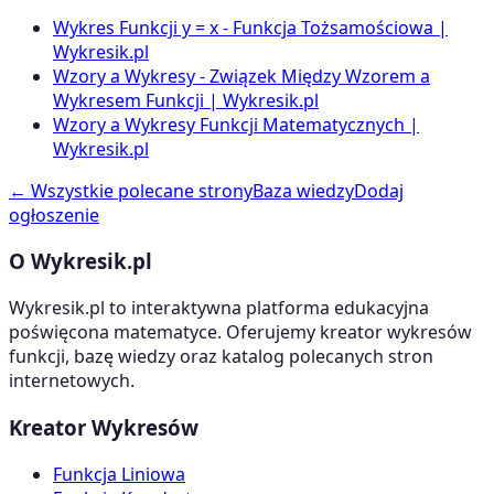
Wykres Funkcji y = x - Funkcja Tożsamościowa |
Wykresik.pl
Wzory a Wykresy - Związek Między Wzorem a
Wykresem Funkcji | Wykresik.pl
Wzory a Wykresy Funkcji Matematycznych |
Wykresik.pl
← Wszystkie polecane strony
Baza wiedzy
Dodaj
ogłoszenie
O Wykresik.pl
Wykresik.pl to interaktywna platforma edukacyjna
poświęcona matematyce. Oferujemy kreator wykresów
funkcji, bazę wiedzy oraz katalog polecanych stron
internetowych.
Kreator Wykresów
Funkcja Liniowa