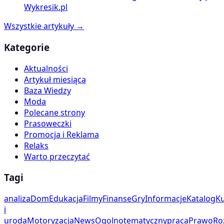
Wykresik.pl
Wszystkie artykuły →
Kategorie
Aktualności
Artykuł miesiąca
Baza Wiedzy
Moda
Polecane strony
Prasoweczki
Promocja i Reklama
Relaks
Warto przeczytać
Tagi
analiza
Dom
Edukacja
Filmy
Finanse
Gry
Informacje
Katalog
Ku
i
uroda
Motoryzacja
News
Ogolnotematyczny
praca
Prawo
Ro