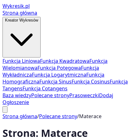
Wykresik.pl
Strona główna
Kreator Wykresów
Funkcja Liniowa
Funkcja Kwadratowa
Funkcja
Wielomianowa
Funkcja Potęgowa
Funkcja
Wykładnicza
Funkcja Logarytmiczna
Funkcja
Homograficzna
Funkcja Sinus
Funkcja Cosinus
Funkcja
Tangens
Funkcja Cotangens
Baza wiedzy
Polecane strony
Prasoweczki
Dodaj
Ogłoszenie
Strona główna
/
Polecane strony
/
Materace
Strona:
Materace