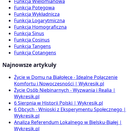
Funkcja Wielomianowa
Funkcja Potęgowa
Funkcja Wykładnicza
Funkcja Logarytmiczna
Funkcja Homograficzna
Funkcja Sinus
Funkcja Cosinus
Funkcja Tangens
Funkcja Cotangens
Najnowsze artykuły
Życie w Domu na Białołęce - Idealne Połączenie
Komfortu i Nowoczesności | Wykresik.pl
Życie Osób Niebinarnych - Wyzwania i Realia |
Wykresik.pl
6 Sierpnia w Historii Polski | Wykresik.pl
6 Obcych - Wnioski z Eksperymentu Społecznego |
Wykresik.pl
Analiza Referendum Lokalnego w Bielsku-Białej |
Wykresik.pl