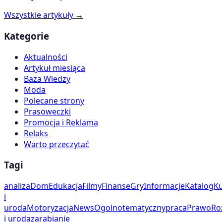
Wszystkie artykuły →
Kategorie
Aktualności
Artykuł miesiąca
Baza Wiedzy
Moda
Polecane strony
Prasoweczki
Promocja i Reklama
Relaks
Warto przeczytać
Tagi
analiza
Dom
Edukacja
Filmy
Finanse
Gry
Informacje
Katalog
Ku
i
uroda
Motoryzacja
News
Ogolnotematyczny
praca
Prawo
Ro
i uroda
zarabianie