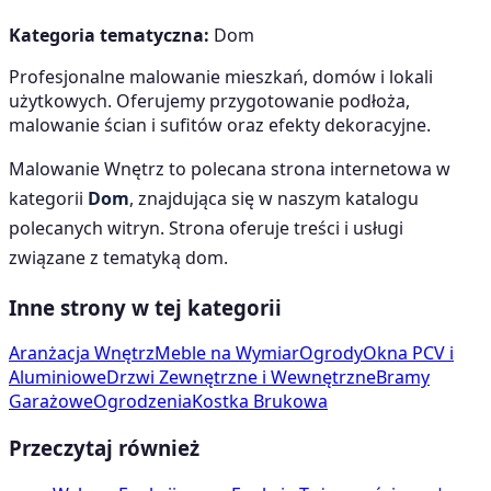
Kategoria tematyczna:
Dom
Profesjonalne malowanie mieszkań, domów i lokali
użytkowych. Oferujemy przygotowanie podłoża,
malowanie ścian i sufitów oraz efekty dekoracyjne.
Malowanie Wnętrz
to polecana strona internetowa w
kategorii
Dom
, znajdująca się w naszym katalogu
polecanych witryn. Strona oferuje treści i usługi
związane z tematyką
dom
.
Inne strony w tej kategorii
Aranżacja Wnętrz
Meble na Wymiar
Ogrody
Okna PCV i
Aluminiowe
Drzwi Zewnętrzne i Wewnętrzne
Bramy
Garażowe
Ogrodzenia
Kostka Brukowa
Przeczytaj również