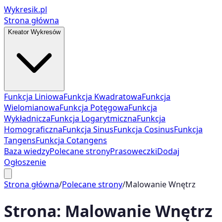
Wykresik.pl
Strona główna
Kreator Wykresów
Funkcja Liniowa
Funkcja Kwadratowa
Funkcja
Wielomianowa
Funkcja Potęgowa
Funkcja
Wykładnicza
Funkcja Logarytmiczna
Funkcja
Homograficzna
Funkcja Sinus
Funkcja Cosinus
Funkcja
Tangens
Funkcja Cotangens
Baza wiedzy
Polecane strony
Prasoweczki
Dodaj
Ogłoszenie
Strona główna
/
Polecane strony
/
Malowanie Wnętrz
Strona:
Malowanie Wnętrz