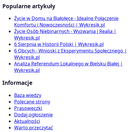
Popularne artykuły
Życie w Domu na Białołęce - Idealne Połączenie
Komfortu i Nowoczesności | Wykresik.pl
Życie Osób Niebinarnych - Wyzwania i Realia |
Wykresik.pl
6 Sierpnia w Historii Polski | Wykresik.pl
6 Obcych - Wnioski z Eksperymentu Społecznego |
Wykresik.pl
Analiza Referendum Lokalnego w Bielsku-Białej |
Wykresik.pl
Informacje
Baza wiedzy
Polecane strony
Prasoweczki
Dodaj ogłoszenie
Aktualności
Warto przeczytać