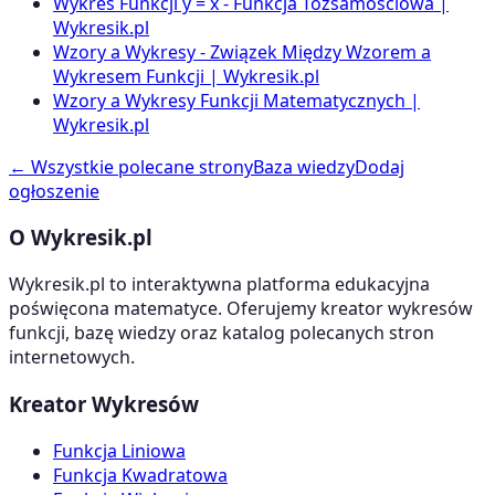
Wykres Funkcji y = x - Funkcja Tożsamościowa |
Wykresik.pl
Wzory a Wykresy - Związek Między Wzorem a
Wykresem Funkcji | Wykresik.pl
Wzory a Wykresy Funkcji Matematycznych |
Wykresik.pl
← Wszystkie polecane strony
Baza wiedzy
Dodaj
ogłoszenie
O Wykresik.pl
Wykresik.pl to interaktywna platforma edukacyjna
poświęcona matematyce. Oferujemy kreator wykresów
funkcji, bazę wiedzy oraz katalog polecanych stron
internetowych.
Kreator Wykresów
Funkcja Liniowa
Funkcja Kwadratowa