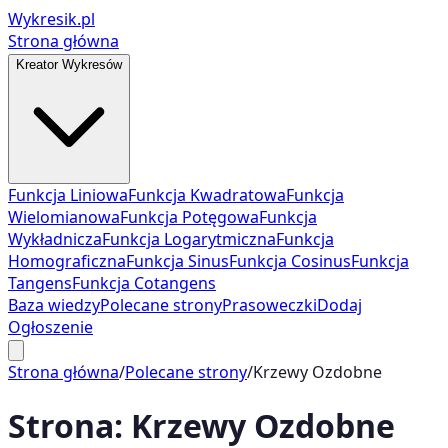
Wykresik.pl
Strona główna
Kreator Wykresów
Funkcja Liniowa
Funkcja Kwadratowa
Funkcja
Wielomianowa
Funkcja Potęgowa
Funkcja
Wykładnicza
Funkcja Logarytmiczna
Funkcja
Homograficzna
Funkcja Sinus
Funkcja Cosinus
Funkcja
Tangens
Funkcja Cotangens
Baza wiedzy
Polecane strony
Prasoweczki
Dodaj
Ogłoszenie
Strona główna
/
Polecane strony
/
Krzewy Ozdobne
Strona:
Krzewy Ozdobne