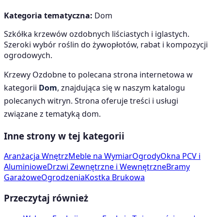
Kategoria tematyczna:
Dom
Szkółka krzewów ozdobnych liściastych i iglastych.
Szeroki wybór roślin do żywopłotów, rabat i kompozycji
ogrodowych.
Krzewy Ozdobne
to polecana strona internetowa w
kategorii
Dom
, znajdująca się w naszym katalogu
polecanych witryn. Strona oferuje treści i usługi
związane z tematyką
dom
.
Inne strony w tej kategorii
Aranżacja Wnętrz
Meble na Wymiar
Ogrody
Okna PCV i
Aluminiowe
Drzwi Zewnętrzne i Wewnętrzne
Bramy
Garażowe
Ogrodzenia
Kostka Brukowa
Przeczytaj również