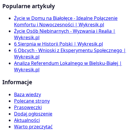
Popularne artykuły
Życie w Domu na Białołęce - Idealne Połączenie
Komfortu i Nowoczesności | Wykresik.pl
Życie Osób Niebinarnych - Wyzwania i Realia |
Wykresik.pl
6 Sierpnia w Historii Polski | Wykresik.pl
6 Obcych - Wnioski z Eksperymentu Społecznego |
Wykresik.pl
Analiza Referendum Lokalnego w Bielsku-Białej |
Wykresik.pl
Informacje
Baza wiedzy
Polecane strony
Prasoweczki
Dodaj ogłoszenie
Aktualności
Warto przeczytać