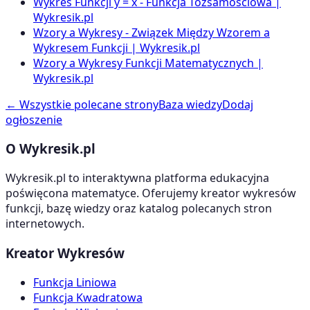
Wykres Funkcji y = x - Funkcja Tożsamościowa |
Wykresik.pl
Wzory a Wykresy - Związek Między Wzorem a
Wykresem Funkcji | Wykresik.pl
Wzory a Wykresy Funkcji Matematycznych |
Wykresik.pl
← Wszystkie polecane strony
Baza wiedzy
Dodaj
ogłoszenie
O Wykresik.pl
Wykresik.pl to interaktywna platforma edukacyjna
poświęcona matematyce. Oferujemy kreator wykresów
funkcji, bazę wiedzy oraz katalog polecanych stron
internetowych.
Kreator Wykresów
Funkcja Liniowa
Funkcja Kwadratowa