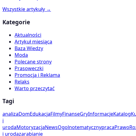
Wszystkie artykuły →
Kategorie
Aktualności
Artykuł miesiąca
Baza Wiedzy
Moda
Polecane strony
Prasoweczki
Promocja i Reklama
Relaks
Warto przeczytać
Tagi
analiza
Dom
Edukacja
Filmy
Finanse
Gry
Informacje
Katalog
Ku
i
uroda
Motoryzacja
News
Ogolnotematyczny
praca
Prawo
Ro
i uroda
zarabianie