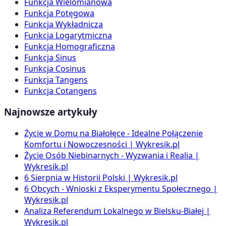
Funkcja Wielomianowa
Funkcja Potęgowa
Funkcja Wykładnicza
Funkcja Logarytmiczna
Funkcja Homograficzna
Funkcja Sinus
Funkcja Cosinus
Funkcja Tangens
Funkcja Cotangens
Najnowsze artykuły
Życie w Domu na Białołęce - Idealne Połączenie
Komfortu i Nowoczesności | Wykresik.pl
Życie Osób Niebinarnych - Wyzwania i Realia |
Wykresik.pl
6 Sierpnia w Historii Polski | Wykresik.pl
6 Obcych - Wnioski z Eksperymentu Społecznego |
Wykresik.pl
Analiza Referendum Lokalnego w Bielsku-Białej |
Wykresik.pl