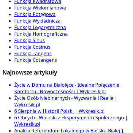
Funkcja Kwadratowa
Funkcja Wielomianowa
Funkcja Potęgowa
Funkcja Wykładnicza
Funkcja Logarytmiczna
Funkcja Homograficzna
Funkcja Sinus
Funkcja Cosinus
Funkcja Tangens
Funkcja Cotangens
Najnowsze artykuły
Życie w Domu na Białołęce - Idealne Połączenie
Komfortu i Nowoczesności | Wykresik.pl
Życie Osób Niebinarnych - Wyzwania i Realia |
Wykresik.pl
6 Sierpnia w Historii Polski | Wykresik.pl
6 Obcych - Wnioski z Eksperymentu Społecznego |
Wykresik.pl
Analiza Referendum Lokalnego w Bielsku-Białej |