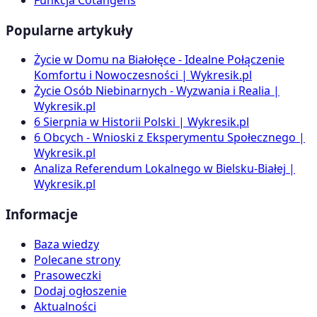
Popularne artykuły
Życie w Domu na Białołęce - Idealne Połączenie
Komfortu i Nowoczesności | Wykresik.pl
Życie Osób Niebinarnych - Wyzwania i Realia |
Wykresik.pl
6 Sierpnia w Historii Polski | Wykresik.pl
6 Obcych - Wnioski z Eksperymentu Społecznego |
Wykresik.pl
Analiza Referendum Lokalnego w Bielsku-Białej |
Wykresik.pl
Informacje
Baza wiedzy
Polecane strony
Prasoweczki
Dodaj ogłoszenie
Aktualności