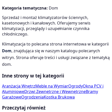
Kategoria tematyczna:
Dom
Sprzedaż i montaż klimatyzatorów ściennych,
kasetonowych i kanałowych. Oferujemy serwis
klimatyzacji, przeglądy i uzupełnianie czynnika
chłodniczego.
Klimatyzacja
to polecana strona internetowa w kategorii
Dom
, znajdująca się w naszym katalogu polecanych
witryn. Strona oferuje treści i usługi związane z tematyką
dom
.
Inne strony w tej kategorii
Aranżacja Wnętrz
Meble na Wymiar
Ogrody
Okna PCV i
Aluminiowe
Drzwi Zewnętrzne i Wewnętrzne
Bramy
Garażowe
Ogrodzenia
Kostka Brukowa
Przeczytaj również