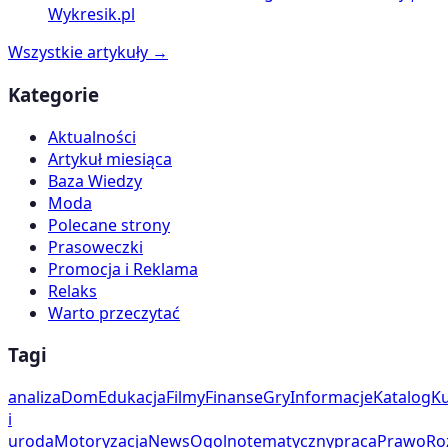
Wykresik.pl
Wszystkie artykuły →
Kategorie
Aktualności
Artykuł miesiąca
Baza Wiedzy
Moda
Polecane strony
Prasoweczki
Promocja i Reklama
Relaks
Warto przeczytać
Tagi
analiza
Dom
Edukacja
Filmy
Finanse
Gry
Informacje
Katalog
Ku
i
uroda
Motoryzacja
News
Ogolnotematyczny
praca
Prawo
Ro