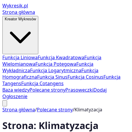
Wykresik.pl
Strona główna
Kreator Wykresów
Funkcja Liniowa
Funkcja Kwadratowa
Funkcja
Wielomianowa
Funkcja Potęgowa
Funkcja
Wykładnicza
Funkcja Logarytmiczna
Funkcja
Homograficzna
Funkcja Sinus
Funkcja Cosinus
Funkcja
Tangens
Funkcja Cotangens
Baza wiedzy
Polecane strony
Prasoweczki
Dodaj
Ogłoszenie
Strona główna
/
Polecane strony
/
Klimatyzacja
Strona:
Klimatyzacja