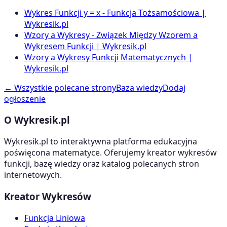
Wykres Funkcji y = x - Funkcja Tożsamościowa |
Wykresik.pl
Wzory a Wykresy - Związek Między Wzorem a
Wykresem Funkcji | Wykresik.pl
Wzory a Wykresy Funkcji Matematycznych |
Wykresik.pl
← Wszystkie polecane strony
Baza wiedzy
Dodaj
ogłoszenie
O Wykresik.pl
Wykresik.pl to interaktywna platforma edukacyjna
poświęcona matematyce. Oferujemy kreator wykresów
funkcji, bazę wiedzy oraz katalog polecanych stron
internetowych.
Kreator Wykresów
Funkcja Liniowa