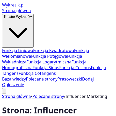
Wykresik.pl
Strona główna
Kreator Wykresów
Funkcja Liniowa
Funkcja Kwadratowa
Funkcja
Wielomianowa
Funkcja Potęgowa
Funkcja
Wykładnicza
Funkcja Logarytmiczna
Funkcja
Homograficzna
Funkcja Sinus
Funkcja Cosinus
Funkcja
Tangens
Funkcja Cotangens
Baza wiedzy
Polecane strony
Prasoweczki
Dodaj
Ogłoszenie
Strona główna
/
Polecane strony
/
Influencer Marketing
Strona:
Influencer