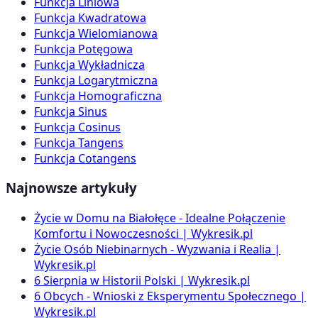
Funkcja Liniowa
Funkcja Kwadratowa
Funkcja Wielomianowa
Funkcja Potęgowa
Funkcja Wykładnicza
Funkcja Logarytmiczna
Funkcja Homograficzna
Funkcja Sinus
Funkcja Cosinus
Funkcja Tangens
Funkcja Cotangens
Najnowsze artykuły
Życie w Domu na Białołęce - Idealne Połączenie
Komfortu i Nowoczesności | Wykresik.pl
Życie Osób Niebinarnych - Wyzwania i Realia |
Wykresik.pl
6 Sierpnia w Historii Polski | Wykresik.pl
6 Obcych - Wnioski z Eksperymentu Społecznego |
Wykresik.pl