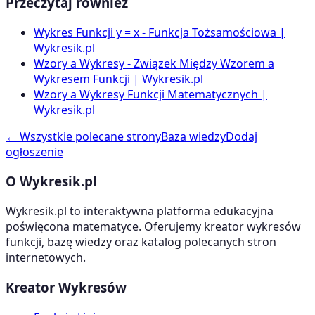
Przeczytaj również
Wykres Funkcji y = x - Funkcja Tożsamościowa |
Wykresik.pl
Wzory a Wykresy - Związek Między Wzorem a
Wykresem Funkcji | Wykresik.pl
Wzory a Wykresy Funkcji Matematycznych |
Wykresik.pl
← Wszystkie polecane strony
Baza wiedzy
Dodaj
ogłoszenie
O Wykresik.pl
Wykresik.pl to interaktywna platforma edukacyjna
poświęcona matematyce. Oferujemy kreator wykresów
funkcji, bazę wiedzy oraz katalog polecanych stron
internetowych.
Kreator Wykresów