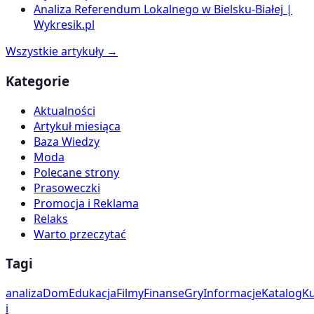
Analiza Referendum Lokalnego w Bielsku-Białej |
Wykresik.pl
Wszystkie artykuły →
Kategorie
Aktualności
Artykuł miesiąca
Baza Wiedzy
Moda
Polecane strony
Prasoweczki
Promocja i Reklama
Relaks
Warto przeczytać
Tagi
analiza
Dom
Edukacja
Filmy
Finanse
Gry
Informacje
Katalog
Ku
i