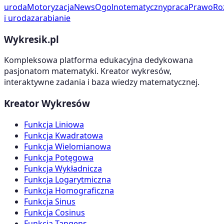
uroda
Motoryzacja
News
Ogolnotematyczny
praca
Prawo
Ro
i uroda
zarabianie
Wykresik.pl
Kompleksowa platforma edukacyjna dedykowana
pasjonatom matematyki. Kreator wykresów,
interaktywne zadania i baza wiedzy matematycznej.
Kreator Wykresów
Funkcja Liniowa
Funkcja Kwadratowa
Funkcja Wielomianowa
Funkcja Potęgowa
Funkcja Wykładnicza
Funkcja Logarytmiczna
Funkcja Homograficzna
Funkcja Sinus
Funkcja Cosinus
Funkcja Tangens