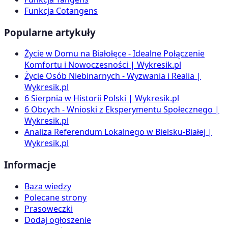
Funkcja Cotangens
Popularne artykuły
Życie w Domu na Białołęce - Idealne Połączenie
Komfortu i Nowoczesności | Wykresik.pl
Życie Osób Niebinarnych - Wyzwania i Realia |
Wykresik.pl
6 Sierpnia w Historii Polski | Wykresik.pl
6 Obcych - Wnioski z Eksperymentu Społecznego |
Wykresik.pl
Analiza Referendum Lokalnego w Bielsku-Białej |
Wykresik.pl
Informacje
Baza wiedzy
Polecane strony
Prasoweczki
Dodaj ogłoszenie