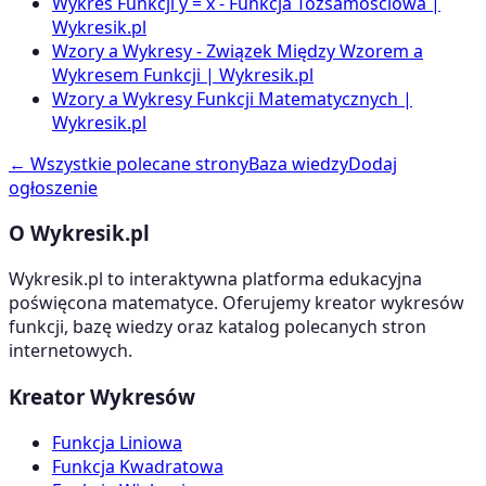
Wykres Funkcji y = x - Funkcja Tożsamościowa |
Wykresik.pl
Wzory a Wykresy - Związek Między Wzorem a
Wykresem Funkcji | Wykresik.pl
Wzory a Wykresy Funkcji Matematycznych |
Wykresik.pl
← Wszystkie polecane strony
Baza wiedzy
Dodaj
ogłoszenie
O Wykresik.pl
Wykresik.pl to interaktywna platforma edukacyjna
poświęcona matematyce. Oferujemy kreator wykresów
funkcji, bazę wiedzy oraz katalog polecanych stron
internetowych.
Kreator Wykresów
Funkcja Liniowa
Funkcja Kwadratowa