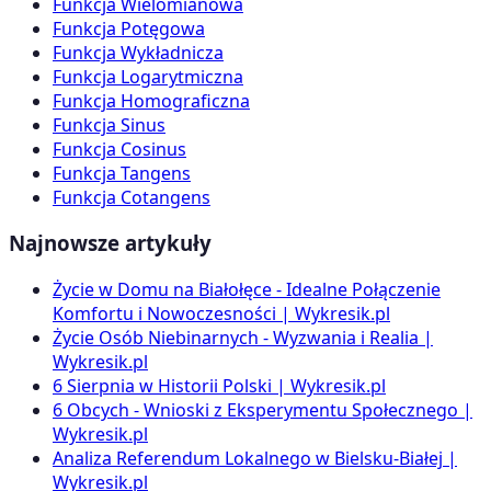
Funkcja Wielomianowa
Funkcja Potęgowa
Funkcja Wykładnicza
Funkcja Logarytmiczna
Funkcja Homograficzna
Funkcja Sinus
Funkcja Cosinus
Funkcja Tangens
Funkcja Cotangens
Najnowsze artykuły
Życie w Domu na Białołęce - Idealne Połączenie
Komfortu i Nowoczesności | Wykresik.pl
Życie Osób Niebinarnych - Wyzwania i Realia |
Wykresik.pl
6 Sierpnia w Historii Polski | Wykresik.pl
6 Obcych - Wnioski z Eksperymentu Społecznego |
Wykresik.pl
Analiza Referendum Lokalnego w Bielsku-Białej |
Wykresik.pl