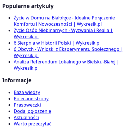
Popularne artykuły
Życie w Domu na Białołęce - Idealne Połączenie
Komfortu i Nowoczesności | Wykresik.pl
Życie Osób Niebinarnych - Wyzwania i Realia |
Wykresik.pl
6 Sierpnia w Historii Polski | Wykresik.pl
6 Obcych - Wnioski z Eksperymentu Społecznego |
Wykresik.pl
Analiza Referendum Lokalnego w Bielsku-Białej |
Wykresik.pl
Informacje
Baza wiedzy
Polecane strony
Prasoweczki
Dodaj ogłoszenie
Aktualności
Warto przeczytać