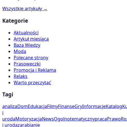
Wszystkie artykuły →
Kategorie
Aktualności
Artykuł miesiąca
Baza Wiedzy
Moda
Polecane strony
Prasoweczki
Promocja i Reklama
Relaks
Warto przeczytać
Tagi
analiza
Dom
Edukacja
Filmy
Finanse
Gry
Informacje
Katalog
Ku
i
uroda
Motoryzacja
News
Ogolnotematyczny
praca
Prawo
Ro
i uroda
zarabianie