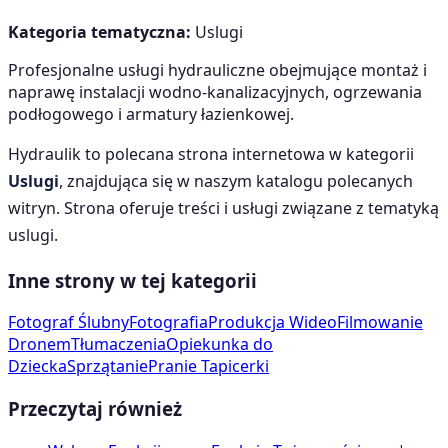
Kategoria tematyczna:
Uslugi
Profesjonalne usługi hydrauliczne obejmujące montaż i
naprawę instalacji wodno-kanalizacyjnych, ogrzewania
podłogowego i armatury łazienkowej.
Hydraulik
to polecana strona internetowa w kategorii
Uslugi
, znajdująca się w naszym katalogu polecanych
witryn. Strona oferuje treści i usługi związane z tematyką
uslugi
.
Inne strony w tej kategorii
Fotograf Ślubny
Fotografia
Produkcja Wideo
Filmowanie
Dronem
Tłumaczenia
Opiekunka do
Dziecka
Sprzątanie
Pranie Tapicerki
Przeczytaj również