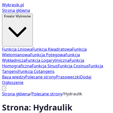
Wykresik.pl
Strona główna
Kreator Wykresów
Funkcja Liniowa
Funkcja Kwadratowa
Funkcja
Wielomianowa
Funkcja Potęgowa
Funkcja
Wykładnicza
Funkcja Logarytmiczna
Funkcja
Homograficzna
Funkcja Sinus
Funkcja Cosinus
Funkcja
Tangens
Funkcja Cotangens
Baza wiedzy
Polecane strony
Prasoweczki
Dodaj
Ogłoszenie
Strona główna
/
Polecane strony
/
Hydraulik
Strona:
Hydraulik