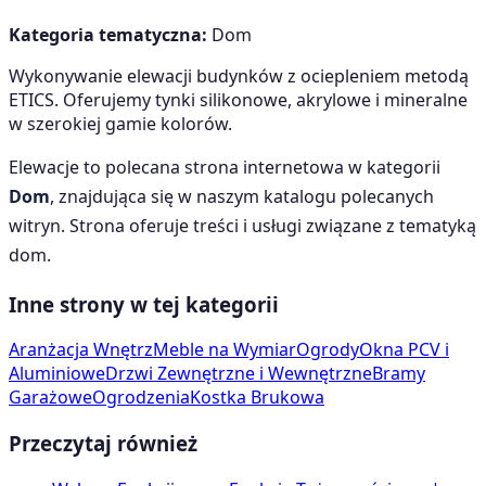
Kategoria tematyczna:
Dom
Wykonywanie elewacji budynków z ociepleniem metodą
ETICS. Oferujemy tynki silikonowe, akrylowe i mineralne
w szerokiej gamie kolorów.
Elewacje
to polecana strona internetowa w kategorii
Dom
, znajdująca się w naszym katalogu polecanych
witryn. Strona oferuje treści i usługi związane z tematyką
dom
.
Inne strony w tej kategorii
Aranżacja Wnętrz
Meble na Wymiar
Ogrody
Okna PCV i
Aluminiowe
Drzwi Zewnętrzne i Wewnętrzne
Bramy
Garażowe
Ogrodzenia
Kostka Brukowa
Przeczytaj również