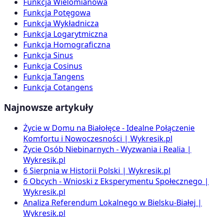
Funkcja Wielomianowa
Funkcja Potęgowa
Funkcja Wykładnicza
Funkcja Logarytmiczna
Funkcja Homograficzna
Funkcja Sinus
Funkcja Cosinus
Funkcja Tangens
Funkcja Cotangens
Najnowsze artykuły
Życie w Domu na Białołęce - Idealne Połączenie
Komfortu i Nowoczesności | Wykresik.pl
Życie Osób Niebinarnych - Wyzwania i Realia |
Wykresik.pl
6 Sierpnia w Historii Polski | Wykresik.pl
6 Obcych - Wnioski z Eksperymentu Społecznego |
Wykresik.pl
Analiza Referendum Lokalnego w Bielsku-Białej |
Wykresik.pl