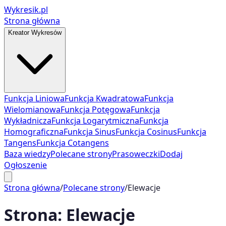
Wykresik.pl
Strona główna
Kreator Wykresów
Funkcja Liniowa
Funkcja Kwadratowa
Funkcja
Wielomianowa
Funkcja Potęgowa
Funkcja
Wykładnicza
Funkcja Logarytmiczna
Funkcja
Homograficzna
Funkcja Sinus
Funkcja Cosinus
Funkcja
Tangens
Funkcja Cotangens
Baza wiedzy
Polecane strony
Prasoweczki
Dodaj
Ogłoszenie
Strona główna
/
Polecane strony
/
Elewacje
Strona:
Elewacje