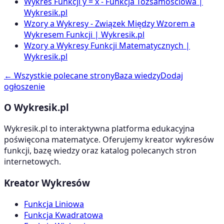
Wykres Funkcji y = x - Funkcja Tożsamościowa |
Wykresik.pl
Wzory a Wykresy - Związek Między Wzorem a
Wykresem Funkcji | Wykresik.pl
Wzory a Wykresy Funkcji Matematycznych |
Wykresik.pl
← Wszystkie polecane strony
Baza wiedzy
Dodaj
ogłoszenie
O Wykresik.pl
Wykresik.pl to interaktywna platforma edukacyjna
poświęcona matematyce. Oferujemy kreator wykresów
funkcji, bazę wiedzy oraz katalog polecanych stron
internetowych.
Kreator Wykresów
Funkcja Liniowa
Funkcja Kwadratowa