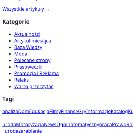
Wszystkie artykuły →
Kategorie
Aktualności
Artykuł miesiąca
Baza Wiedzy
Moda
Polecane strony
Prasoweczki
Promocja i Reklama
Relaks
Warto przeczytać
Tagi
analiza
Dom
Edukacja
Filmy
Finanse
Gry
Informacje
Katalog
Ku
i
uroda
Motoryzacja
News
Ogolnotematyczny
praca
Prawo
Ro
i uroda
zarabianie