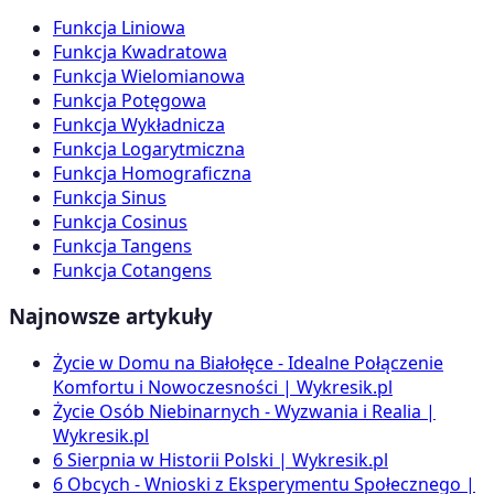
Funkcja Liniowa
Funkcja Kwadratowa
Funkcja Wielomianowa
Funkcja Potęgowa
Funkcja Wykładnicza
Funkcja Logarytmiczna
Funkcja Homograficzna
Funkcja Sinus
Funkcja Cosinus
Funkcja Tangens
Funkcja Cotangens
Najnowsze artykuły
Życie w Domu na Białołęce - Idealne Połączenie
Komfortu i Nowoczesności | Wykresik.pl
Życie Osób Niebinarnych - Wyzwania i Realia |
Wykresik.pl
6 Sierpnia w Historii Polski | Wykresik.pl
6 Obcych - Wnioski z Eksperymentu Społecznego |