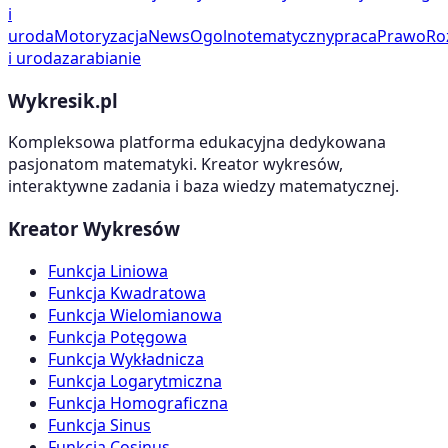
i
uroda
Motoryzacja
News
Ogolnotematyczny
praca
Prawo
Ro
i uroda
zarabianie
Wykresik.pl
Kompleksowa platforma edukacyjna dedykowana
pasjonatom matematyki. Kreator wykresów,
interaktywne zadania i baza wiedzy matematycznej.
Kreator Wykresów
Funkcja Liniowa
Funkcja Kwadratowa
Funkcja Wielomianowa
Funkcja Potęgowa
Funkcja Wykładnicza
Funkcja Logarytmiczna
Funkcja Homograficzna
Funkcja Sinus
Funkcja Cosinus