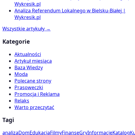
Wykresik.pl
Analiza Referendum Lokalnego w Bielsku-Białej |
Wykresik.pl
Wszystkie artykuły →
Kategorie
Aktualności
Artykuł miesiąca
Baza Wiedzy
Moda
Polecane strony
Prasoweczki
Promocja i Reklama
Relaks
Warto przeczytać
Tagi
analiza
Dom
Edukacja
Filmy
Finanse
Gry
Informacje
Katalog
Ku