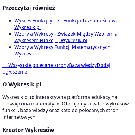
Przeczytaj również
Wykres Funkcji y = x - Funkcja Tożsamościowa |
Wykresik.pl
Wzory a Wykresy - Związek Między Wzorem a
Wykresem Funkcji | Wykresik.pl
Wzory a Wykresy Funkcji Matematycznych |
Wykresik.pl
← Wszystkie polecane strony
Baza wiedzy
Dodaj
ogłoszenie
O Wykresik.pl
Wykresik.pl to interaktywna platforma edukacyjna
poświęcona matematyce. Oferujemy kreator wykresów
funkcji, bazę wiedzy oraz katalog polecanych stron
internetowych.
Kreator Wykresów