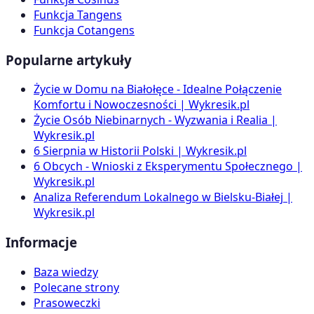
Funkcja Tangens
Funkcja Cotangens
Popularne artykuły
Życie w Domu na Białołęce - Idealne Połączenie
Komfortu i Nowoczesności | Wykresik.pl
Życie Osób Niebinarnych - Wyzwania i Realia |
Wykresik.pl
6 Sierpnia w Historii Polski | Wykresik.pl
6 Obcych - Wnioski z Eksperymentu Społecznego |
Wykresik.pl
Analiza Referendum Lokalnego w Bielsku-Białej |
Wykresik.pl
Informacje
Baza wiedzy
Polecane strony
Prasoweczki