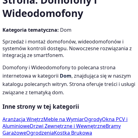
Wideodomofony
Kategoria tematyczna:
Dom
Sprzedaż i montaż domofonów, wideodomofonów i
systemów kontroli dostępu. Nowoczesne rozwiązania z
integracją ze smartfonem.
Domofony i Wideodomofony
to polecana strona
internetowa w kategorii
Dom
, znajdująca się w naszym
katalogu polecanych witryn. Strona oferuje treści i usługi
związane z tematyką
dom
.
Inne strony w tej kategorii
Aranżacja Wnętrz
Meble na Wymiar
Ogrody
Okna PCV i
Aluminiowe
Drzwi Zewnętrzne i Wewnętrzne
Bramy
Garażowe
Ogrodzenia
Kostka Brukowa