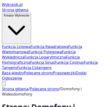
Wykresik.pl
Strona główna
Kreator Wykresów
Funkcja Liniowa
Funkcja Kwadratowa
Funkcja
Wielomianowa
Funkcja Potęgowa
Funkcja
Wykładnicza
Funkcja Logarytmiczna
Funkcja
Homograficzna
Funkcja Sinus
Funkcja Cosinus
Funkcja
Tangens
Funkcja Cotangens
Baza wiedzy
Polecane strony
Prasoweczki
Dodaj
Ogłoszenie
Strona główna
/
Polecane strony
/
Domofony i
Wideodomofony
Strona:
Domofony i