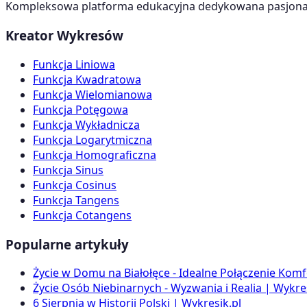
Kompleksowa platforma edukacyjna dedykowana pasjonato
Kreator Wykresów
Funkcja Liniowa
Funkcja Kwadratowa
Funkcja Wielomianowa
Funkcja Potęgowa
Funkcja Wykładnicza
Funkcja Logarytmiczna
Funkcja Homograficzna
Funkcja Sinus
Funkcja Cosinus
Funkcja Tangens
Funkcja Cotangens
Popularne artykuły
Życie w Domu na Białołęce - Idealne Połączenie Komf
Życie Osób Niebinarnych - Wyzwania i Realia | Wykres
6 Sierpnia w Historii Polski | Wykresik.pl