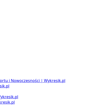
ortu i Nowoczesności | Wykresik.pl
ik.pl
ykresik.pl
resik.pl