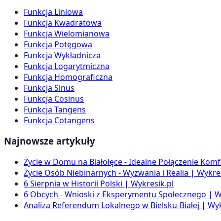
Funkcja Liniowa
Funkcja Kwadratowa
Funkcja Wielomianowa
Funkcja Potęgowa
Funkcja Wykładnicza
Funkcja Logarytmiczna
Funkcja Homograficzna
Funkcja Sinus
Funkcja Cosinus
Funkcja Tangens
Funkcja Cotangens
Najnowsze artykuły
Życie w Domu na Białołęce - Idealne Połączenie Komf
Życie Osób Niebinarnych - Wyzwania i Realia | Wykres
6 Sierpnia w Historii Polski | Wykresik.pl
6 Obcych - Wnioski z Eksperymentu Społecznego | W
Analiza Referendum Lokalnego w Bielsku-Białej | Wyk