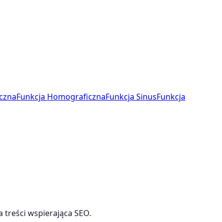
czna
Funkcja Homograficzna
Funkcja Sinus
Funkcja
a treści wspierająca SEO.