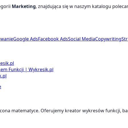
egorii
Marketing
, znajdująca się w naszym katalogu polecan
owanie
Google Ads
Facebook Ads
Social Media
Copywriting
St
esik.pl
m Funkcji | Wykresik.pl
.pl
e
cona matematyce. Oferujemy kreator wykresów funkcji, baz