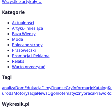
Wszystkie artykuły →
Kategorie
Aktualności
Artykuł miesiąca
Baza Wiedzy
Moda
Polecane strony
Prasoweczki
Promocja i Reklama
Relaks
Warto przeczytać
Tagi
analiza
Dom
Edukacja
Filmy
Finanse
Gry
Informacje
Katalog
Ku
uroda
Motoryzacja
News
Ogolnotematyczny
praca
Prawo
Ro
Wykresik.pl