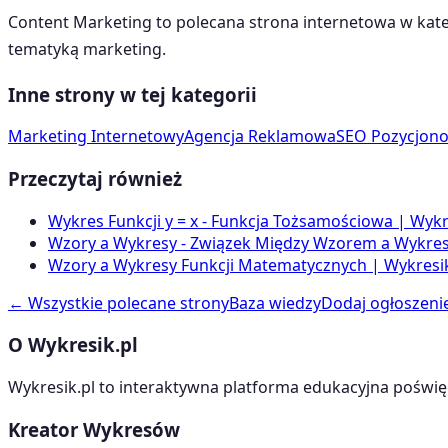
Content Marketing
to polecana strona internetowa w kat
tematyką
marketing
.
Inne strony w tej kategorii
Marketing Internetowy
Agencja Reklamowa
SEO Pozycjon
Przeczytaj również
Wykres Funkcji y = x - Funkcja Tożsamościowa | Wykr
Wzory a Wykresy - Związek Między Wzorem a Wykrese
Wzory a Wykresy Funkcji Matematycznych | Wykresik
← Wszystkie polecane strony
Baza wiedzy
Dodaj ogłoszeni
O Wykresik.pl
Wykresik.pl to interaktywna platforma edukacyjna poświę
Kreator Wykresów