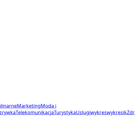
linarne
Marketing
Moda i
zrywka
Telekomunikacja
Turystyka
Uslugi
wykres
wykresik
Zdr