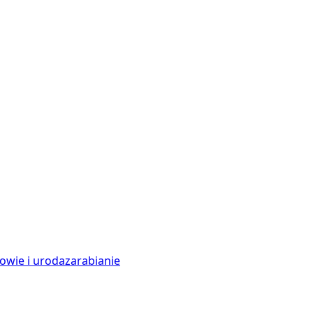
owie i uroda
zarabianie