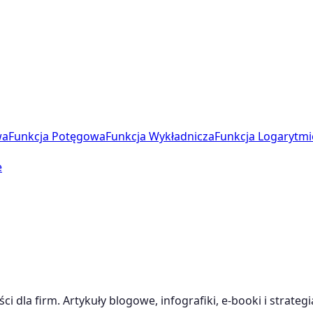
wa
Funkcja Potęgowa
Funkcja Wykładnicza
Funkcja Logarytmi
e
dla firm. Artykuły blogowe, infografiki, e-booki i strategi