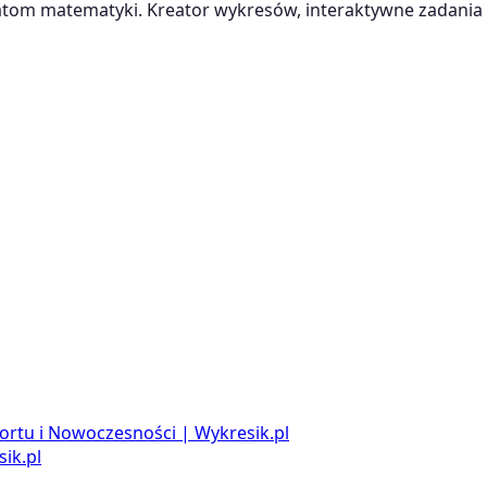
m matematyki. Kreator wykresów, interaktywne zadania i
ortu i Nowoczesności | Wykresik.pl
ik.pl