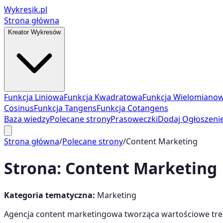
Wykresik.pl
Strona główna
Kreator Wykresów
Funkcja Liniowa
Funkcja Kwadratowa
Funkcja Wielomiano
Cosinus
Funkcja Tangens
Funkcja Cotangens
Baza wiedzy
Polecane strony
Prasoweczki
Dodaj Ogłoszeni
Strona główna
/
Polecane strony
/
Content Marketing
Strona:
Content Marketing
Kategoria tematyczna:
Marketing
Agencja content marketingowa tworząca wartościowe treści 